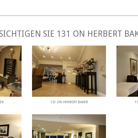
TUNGEN
 Raucherbereich, ein Wi-Fi, einen Café, einen Parkplatz, 
uch einen Pool, einen Garten und eine 24 -Stunden -Sicherheit.
SICHTIGEN SIE 131 ON HERBERT BA
ND AKTIVITÄTEN
n der Nähe gehören das VoorTrekker Monument, Fort Klapp
e und Jan Cilliers Park. Es gibt auch eine Reihe von Restauran
ER
131 ON HERBERT BAKER
1