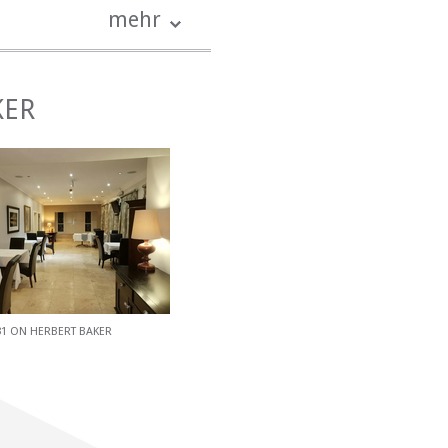
mehr
einen Wäscherei und den
KER
erkop, Fort Schanskop,
ts und Einkaufszentren in
31 ON HERBERT BAKER