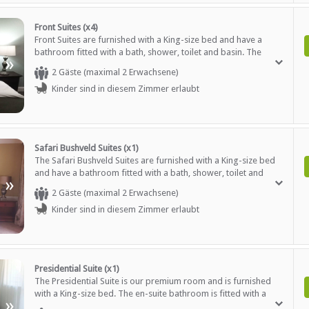
Front Suites (x4)
Front Suites are furnished with a King-size bed and have a
bathroom fitted with a bath, shower, toilet and basin. The
»
spacious rooms have a balcony and views of the city. Room
2 Gäste (maximal 2 Erwachsene)
facilities include a tea / coffee station and TV.
Kinder sind in diesem Zimmer erlaubt
Safari Bushveld Suites (x1)
The Safari Bushveld Suites are furnished with a King-size bed
and have a bathroom fitted with a bath, shower, toilet and
»
basin. Room facilities include a tea / coffee station and a TV.
2 Gäste (maximal 2 Erwachsene)
Rooms are spacious and comfortably decorated.
Kinder sind in diesem Zimmer erlaubt
Presidential Suite (x1)
The Presidential Suite is our premium room and is furnished
with a King-size bed. The en-suite bathroom is fitted with a
»
bath, shower, toilet and basin. Room facilities include a tea /