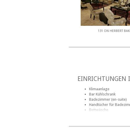
131 ON HERBERT BAK
EINRICHTUNGEN 
Klimaanlage
Bar Kühlschrank
Badezimmer (en-suite)
Handtücher für Badezi
Bettwäsche
kostenlose Toilettenartik
Haartrockner