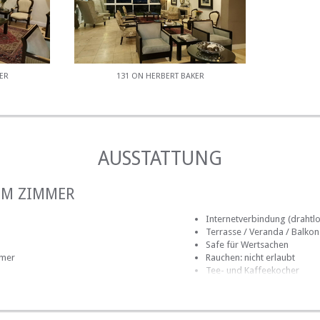
ER
131 ON HERBERT BAKER
AUSSTATTUNG
IM ZIMMER
Internetverbindung (drahtlo
Terrasse / Veranda / Balkon
Safe für Wertsachen
mmer
Rauchen: nicht erlaubt
Tee- und Kaffeekocher
el
Fernsehen (mit Satellit)