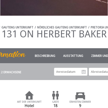
/
GAUTENG UNTERKUNFT
/
NÖRDLICHES GAUTENG UNTERKUNFT
/
PRETORIA U
131 ON HERBERT BAKER
BESCHREIBUNG
AUSSTATTUNG
ZIMMER UND
R 2 ERWACHSENE
Anreiseda
ART DER UNTERKUNFT
GÄSTE
EINHEITEN/ZIMMER
Hotel
18
9