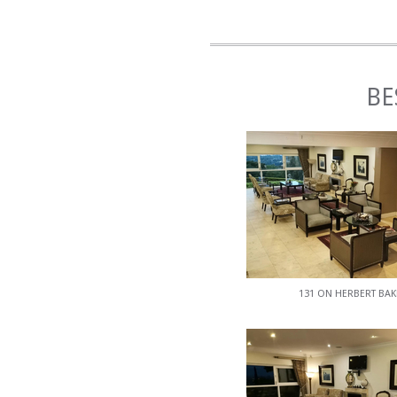
VOR ORTEINRICH
Das Hotel bietet einen
Zimmerservice. Es gibt a
BE
ATTRAKTIONEN U
Zu den Attraktionen i
Groenkloof Nature Reserv
der Nähe.
131 ON HERBERT BAK