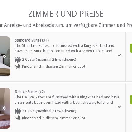
AUF DEM GELÄNDE
ZIMMER UND PREISE
ltersgruppen)
Haustiere erlaubt (nach Abs
Sicherheit (Wache)
hr Anreise- und Abreisedatum, um verfügbare Zimmer und Pre
h)
Rauchen: in abgegrenzten G
Schwimmbad
raße)
Weckrufe
Standard Suites (x1)
The Standard Suites are furnished with a King-size bed and
have an en-suite bathroom fitted with a shower, toilet and
EN
»
basin. Towels are provided. The suite is equipped with an
2 Gäste (maximal 2 Erwachsene)
electric kettle, tile/marble floor and flat-screen TV.
Zimmerservice
Kinder sind in diesem Zimmer erlaubt
Deluxe Suites (x2)
The Deluxe Suites are furnished with a King-size bed and have
an en-suite bathroom fitted with a bath, shower, toilet and
»
basin. The rooms are equipped with a tea/coffee station and
2 Gäste (maximal 2 Erwachsene)
TV. Rooms have direct access to the swimming pool.
Kinder sind in diesem Zimmer erlaubt