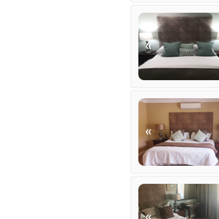
«
«
«