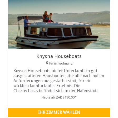
Knysna Houseboats
Ferienwohnung
Knysna Houseboats bietet Unterkunft in gut
ausgestatteten Hausbooten, die alle nach hohen
Anforderungen ausgestattet sind, für ein
wirklich komfortables Erlebnis. Die
Charterbasis befindet sich in der Hafenstadt
Thesen Islands in Knysna. Die Uferpromenade,
Heute ab ZAR 3190.00*
der Yachthafen und das Stadtzentrum von
Knysna sind zu Fuß erreichbar...
IHR ZIMMER WÄHLEN