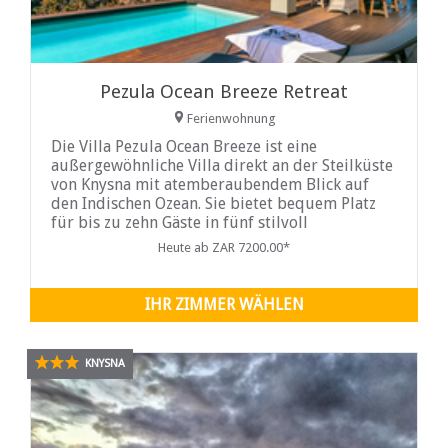
Pezula Ocean Breeze Retreat
Ferienwohnung
Die Villa Pezula Ocean Breeze ist eine
außergewöhnliche Villa direkt an der Steilküste
von Knysna mit atemberaubendem Blick auf
den Indischen Ozean. Sie bietet bequem Platz
für bis zu zehn Gäste in fünf stilvoll
eingerichteten, klimatisierten Schlafzimmern,
Heute ab ZAR 7200.00*
jeweils mit eigenem Bad für maximalen
Komfort und Privatsphäre. Die Master-Suite
verfügt über ein luxuriöses Kingsize-Bett und
IHR ZIMMER WÄHLEN
KNYSNA