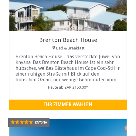
Brenton Beach House
Bed & Breakfast
Brenton Beach House - das versteckte Juwel von
Knysna. Das Brenton Beach House ist ein sehr
hübsches, weißes Gästehaus im Cape Cod-Stil in
einer ruhigen Straße mit Blick auf den
Indischen Ozean, nur wenige Gehminuten vom
schönen goldenen Brenton Beach entfernt (5 km
Heute ab ZAR 2150.00*
lang).
IHR ZIMMER WÄHLEN
KNYSNA