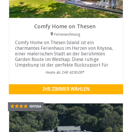
Comfy Home on Thesen
Ferienwohnung
Comfy Home on Thesen Island ist ein
charmantes Ferienhaus im Herzen von Knysna,
einer malerischen Stadt an der berühmten
Garden Route im Westkap. Diese ruhige
Umgebung ist der perfekte Rückzugsort für
alle, die sich entspannen und die friedliche
Heute ab ZAR 4290.00*
Umgebung genießen möchten. Das Ferienhaus
ist durchdacht gestaltet und bietet Platz für
bis zu 6 Gäste. Es verfügt über
IHR ZIMMER WÄHLEN
KNYSNA