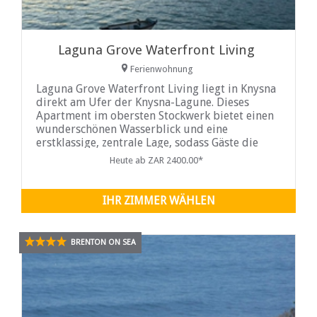
Laguna Grove Waterfront Living
Ferienwohnung
Laguna Grove Waterfront Living liegt in Knysna
direkt am Ufer der Knysna-Lagune. Dieses
Apartment im obersten Stockwerk bietet einen
wunderschönen Wasserblick und eine
erstklassige, zentrale Lage, sodass Gäste die
beliebten Sehenswürdigkeiten der Stadt
Heute ab ZAR 2400.00*
bequem erreichen können. Es ist die ideale
Wahl für Urlauber und Langzeitgäste.
IHR ZIMMER WÄHLEN
BRENTON ON SEA