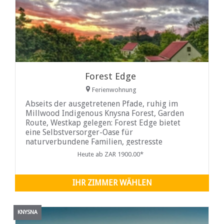
Forest Edge
Ferienwohnung
Abseits der ausgetretenen Pfade, ruhig im
Millwood Indigenous Knysna Forest, Garden
Route, Westkap gelegen: Forest Edge bietet
eine Selbstversorger-Oase für
naturverbundene Familien, gestresste
Großstädter, Abenteurer und
Heute ab ZAR 1900.00*
Hochzeitsreisende. Jedes voll ausgestattete
Cottage mit ....
IHR ZIMMER WÄHLEN
KNYSNA