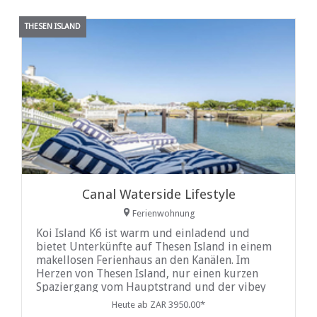
THESEN ISLAND
Canal Waterside Lifestyle
Ferienwohnung
Koi Island K6 ist warm und einladend und
bietet Unterkünfte auf Thesen Island in einem
makellosen Ferienhaus an den Kanälen. Im
Herzen von Thesen Island, nur einen kurzen
Spaziergang vom Hauptstrand und der vibey
Harbour Town entfernt, bietet dieses Haus
Heute ab ZAR 3950.00*
einen erholsamen Urlaub.