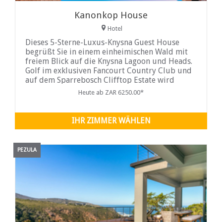
Kanonkop House
Hotel
Dieses 5-Sterne-Luxus-Knysna Guest House
begrüßt Sie in einem einheimischen Wald mit
freiem Blick auf die Knysna Lagoon und Heads.
Golf im exklusiven Fancourt Country Club und
auf dem Sparrebosch Clifftop Estate wird
Gästen zu Sonderkonditionen angeboten.
Heute ab ZAR 6250.00*
IHR ZIMMER WÄHLEN
PEZULA