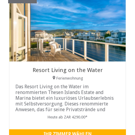
Resort Living on the Water
Ferienwohnung
Das Resort Living on the Water im
renommierten Thesen Islands Estate and
Marina bietet ein luxuriöses Urlaubserlebnis
mit Selbstversorgung. Dieses renommierte
Anwesen, das für seine Privatstrände und
ruhigen Bootskanäle bekannt ist, ist gesäumt
Heute ab ZAR 4290.00*
von charmanten Häusern im Cape-Cod-Stil.
IHR ZIMMER WÄHLEN