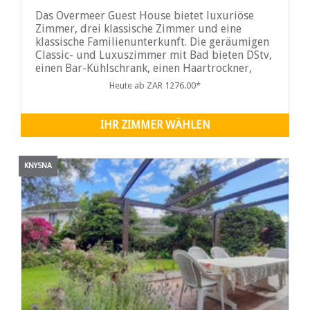
Das Overmeer Guest House bietet luxuriöse
Zimmer, drei klassische Zimmer und eine
klassische Familienunterkunft. Die geräumigen
Classic- und Luxuszimmer mit Bad bieten DStv,
einen Bar-Kühlschrank, einen Haartrockner,
Bettwäsche aus reiner Baumwolle, einen Safe,
Heute ab ZAR 1276.00*
eine Teeküche ...
IHR ZIMMER WÄHLEN
KNYSNA