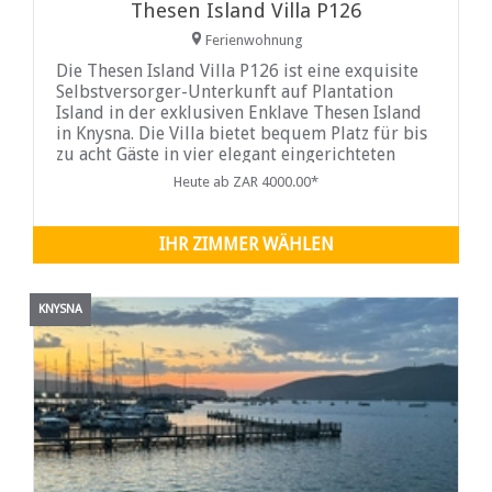
Thesen Island Villa P126
Ferienwohnung
Die Thesen Island Villa P126 ist eine exquisite
Selbstversorger-Unterkunft auf Plantation
Island in der exklusiven Enklave Thesen Island
in Knysna. Die Villa bietet bequem Platz für bis
zu acht Gäste in vier elegant eingerichteten
Schlafzimmern und drei Badezimmern. Die
Heute ab ZAR 4000.00*
Master-Suite verfügt über ein Kingsize-Bett
und ein eigenes Bad mit Badewanne, Dusche,
Waschbecken und WC.
IHR ZIMMER WÄHLEN
KNYSNA