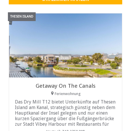
THESEN ISLAND
Getaway On The Canals
Ferienwohnung
Das Dry Mill T12 bietet Unterkünfte auf Thesen
Island am Kanal, strategisch günstig neben dem
Hauptkanal der Insel gelegen und nur einen
kurzen Spaziergang über die Fußgängerbrücke
zur Stadt Vibey Harbour mit Restaurants für
jeden Gaumen und endlosen Tassen Kaffee