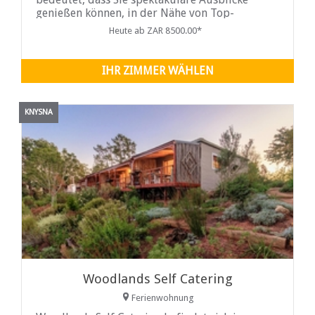
genießen können, in der Nähe von Top-
Attraktionen sind, großartige Aktivitäten und
Heute ab ZAR 8500.00*
ideal gelegen sind ...
IHR ZIMMER WÄHLEN
KNYSNA
Woodlands Self Catering
Ferienwohnung