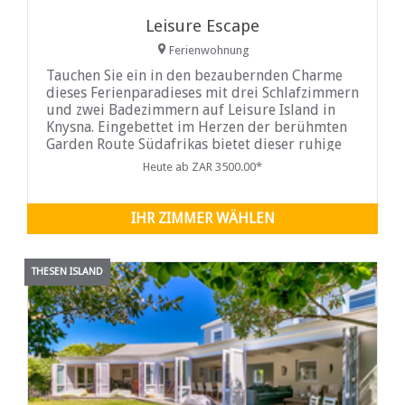
Leisure Escape
Ferienwohnung
Tauchen Sie ein in den bezaubernden Charme
dieses Ferienparadieses mit drei Schlafzimmern
und zwei Badezimmern auf Leisure Island in
Knysna. Eingebettet im Herzen der berühmten
Garden Route Südafrikas bietet dieser ruhige
Rückzugsort die perfekte Mischung aus
Heute ab ZAR 3500.00*
Komfort, natürlicher Schönheit und Inselruhe
und ist damit ein idyllischer Zufluchtsort für
alle, die Entspannung und Abenteuer suchen.
IHR ZIMMER WÄHLEN
THESEN ISLAND