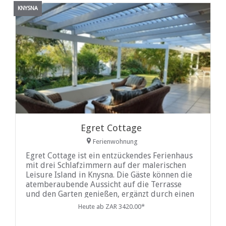
KNYSNA
Egret Cottage
Ferienwohnung
Egret Cottage ist ein entzückendes Ferienhaus
mit drei Schlafzimmern auf der malerischen
Leisure Island in Knysna. Die Gäste können die
atemberaubende Aussicht auf die Terrasse
und den Garten genießen, ergänzt durch einen
wunderschön angelegten Garten und reichlich
Heute ab ZAR 3420.00*
Sitzbereiche im Freien. Das Anwesen verfügt
über einen praktischen eingebauten Gasgrill,