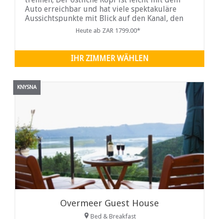
Auto erreichbar und hat viele spektakuläre
Aussichtspunkte mit Blick auf den Kanal, den
Indischen Ozean, die Lagune von Knysna und
Heute ab ZAR 1799.00*
die Mündung. Glenview Heads Miguel liegt
IHR ZIMMER WÄHLEN
KNYSNA
Overmeer Guest House
Bed & Breakfast