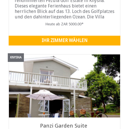
renommierten Pezula Golf Estate in Knysna.
Dieses elegante Ferienhaus bietet einen
herrlichen Blick auf das 13. Loch des Golfplatzes
und den dahinterliegenden Ozean. Die Villa
verfügt über vier geräumige Schlafzimmer und
Heute ab ZAR 5000.00*
vier Badezimmer und bietet somit ausreichend
Platz für Familien oder Gruppen.
IHR ZIMMER WÄHLEN
KNYSNA
Panzi Garden Suite