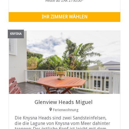
Heute ab ZAR 2750.00*
entfernt. Dry Mill T1 ist perfekt gelegen, um
das Nordsonnenlicht optimal zu nutzen und
lädt Sie ein, sich auf der wunderschönen
IHR ZIMMER WÄHLEN
Terrasse zu entspannen.
KNYSNA
Glenview Heads Miguel
Ferienwohnung
Die Knysna Heads sind zwei Sandsteinfelsen,
die die Lagune von Knysna vom Meer dahinter
trennen; Der östliche Kopf ist leicht mit dem