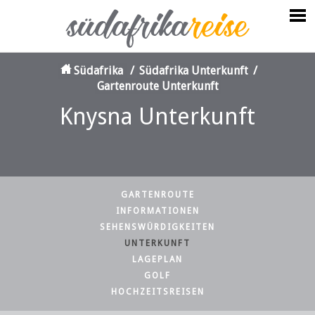
Südafrika
/
Südafrika Unterkunft
/
Gartenroute Unterkunft
Knysna Unterkunft
GARTENROUTE
INFORMATIONEN
SEHENSWÜRDIGKEITEN
UNTERKUNFT
LAGEPLAN
GOLF
HOCHZEITSREISEN