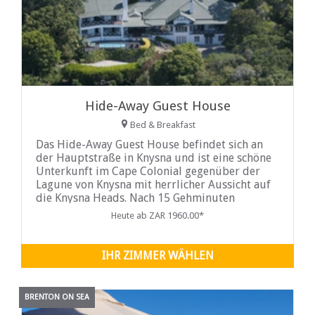
Hide-Away Guest House
Bed & Breakfast
Das Hide-Away Guest House befindet sich an
der Hauptstraße in Knysna und ist eine schöne
Unterkunft im Cape Colonial gegenüber der
Lagune von Knysna mit herrlicher Aussicht auf
die Knysna Heads. Nach 15 Gehminuten
erreichen Sie die Stadt oder die Waterfront.
Heute ab ZAR 1960.00*
IHR ZIMMER WÄHLEN
BRENTON ON SEA