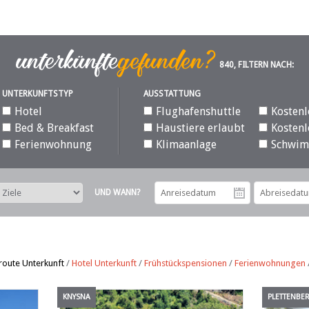
840, FILTERN NACH:
UNTERKUNFTSTYP
AUSSTATTUNG
Hotel
Flughafenshuttle
Kostenl
Bed & Breakfast
Haustiere erlaubt
Kostenl
Ferienwohnung
Klimaanlage
Schwi
UND WANN?
Anreiseda
route Unterkunft
/
Hotel Unterkunft
/
Frühstückspensionen
/
Ferienwohnungen
KNYSNA
PLETTENBE