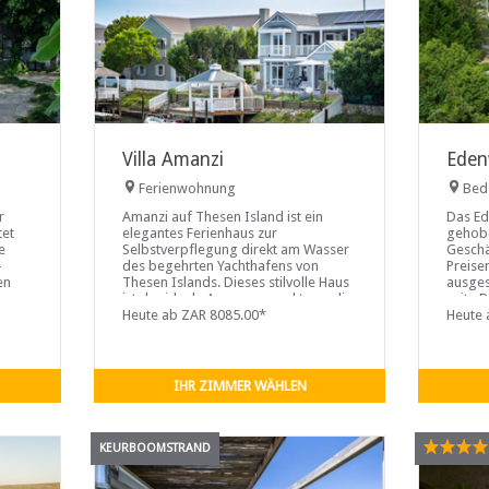
Villa Amanzi
Eden
Ferienwohnung
Bed
r
Amanzi auf Thesen Island ist ein
Das Ed
tet
elegantes Ferienhaus zur
gehobe
e
Selbstverpflegung direkt am Wasser
Geschä
-
des begehrten Yachthafens von
Preise
en
Thesen Islands. Dieses stilvolle Haus
ausgest
ist der ideale Ausgangspunkt, um die
suite 
Lodge
malerische Garden Route zu
Heute ab ZAR 8085.00*
geschm
Heute 
 und
erkunden und gleichzeitig den
verfüg
entspannten und gehobenen
Lebensstil der Insel zu genießen.
IHR ZIMMER WÄHLEN
KEURBOOMSTRAND