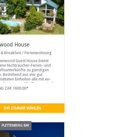
wood House
 & Breakfast / Ferienwohnung
enwood Guest House bietet
ne Nichtraucher-Ferien- und
ftsunterkünfte zu günstigen
n. Bestehend aus vier gut
atteten Einheiten alle mit en-
Badezimmern. Alle Zimmer sind
ackvoll eingerichtet und
ab ZAR 1600.00*
en über Satellitenfernsehen ...
IHR ZIMMER WÄHLEN
PLETTENBERG BAY