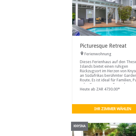
Picturesque Retreat
Ferienwohnung
Dieses Ferienhaus auf den Thes
Islands bietet einen ruhigen
Rückzugsort im Herzen von Knys
an Südafrikas berühmter Garde
Route. Es ist ideal für Familien, 
oder Gruppen von Freunden un
verbindet eine ruhige Umgebun
Heute ab ZAR 4730.00*
bequemem Zugang zu nahe
gelegenen Stränden und lokalen
Sehenswürdigkeiten und bietet 
perfekte Umgebung für Entspa
IHR ZIMMER WÄHLEN
und Abenteuer.
KNYSNA