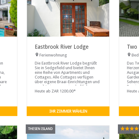
Eastbrook River Lodge
Two 
Ferienwohnung
Bed
en
Die Eastbrook River Lodge begrüßt
Das Tw
Sie in Sedgefield und bietet Ihnen
Herzen
na,
eine Reihe von Apartments und
Ausgan
n
Cottages. Alle Cottages verfügen
Garden
Paare
über eigene Braai-Einrichtungen und
Sehens
d
es gibt einen gemeinschaftlichen
Pensio
g mit
Braai-Bereich...
Heute ab ZAR 1200.00*
den me
Heute 
botanis
die
nnung
IHR ZIMMER WÄHLEN
THESEN ISLAND