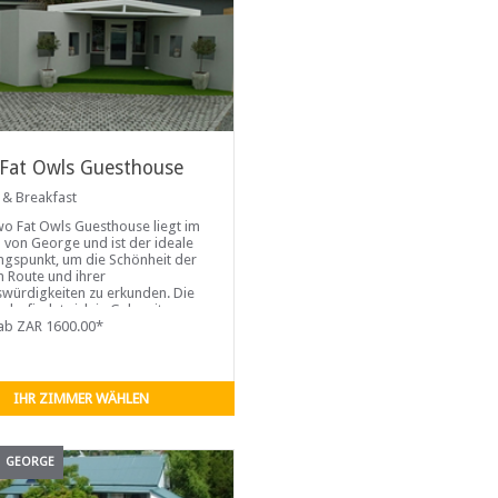
Fat Owls Guesthouse
 & Breakfast
o Fat Owls Guesthouse liegt im
 von George und ist der ideale
gspunkt, um die Schönheit der
 Route und ihrer
würdigkeiten zu erkunden. Die
n befindet sich in Gehweite von
isten Restaurants, Museen,
ab ZAR 1600.00*
chen Gärten, der Bibliothek ...
IHR ZIMMER WÄHLEN
GEORGE