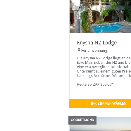
Knysna N2 Lodge
Ferienwohnung
Die Knysna N2 Lodge liegt an de
Ecke Main neben der N2 und bie
eine erschwingliche, komfortabl
Unterkunft zu einem guten Preis
Leistungs-Verhältnis. Wir befind
uns im Herzen von Knysna. Die
meisten Zimmer im Knysna N2 
Heute ab ZAR 850.00*
befinden sich im Obergeschoss
im
IHR ZIMMER WÄHLEN
GOURITSMOND