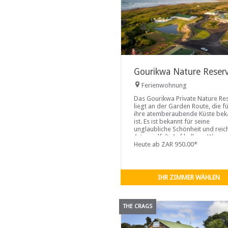
Gourikwa Nature Reser
Ferienwohnung
Das Gourikwa Private Nature Re
liegt an der Garden Route, die f
ihre atemberaubende Küste bek
ist. Es ist bekannt für seine
unglaubliche Schönheit und reic
Artenvielfalt. Auf halbem Weg
zwischen Kapstadt und Port Eliz
Heute ab ZAR 950.00*
gelegen, ist das Gourikwa
IHR ZIMMER WÄHLEN
THE CRAGS