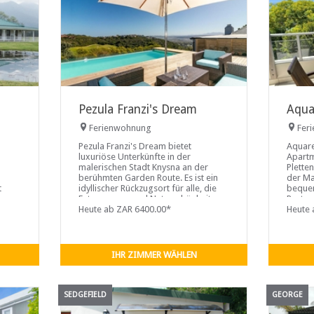
Pezula Franzi's Dream
Aqua
Ferienwohnung
Fer
Pezula Franzi's Dream bietet
Aquare
luxuriöse Unterkünfte in der
Apartm
malerischen Stadt Knysna an der
Plette
berühmten Garden Route. Es ist ein
der Ma
t
idyllischer Rückzugsort für alle, die
bequem
ages
Entspannung und Naturschönheit
Restau
suchen. Hier können Gäste stilvoll
Heute ab ZAR 6400.00*
Tennis
Heute 
entspannen, umgeben von üppigen
oberha
Landschaften und der ruhigen
herrli
Atmosphäre, für die Knysna bekannt
umlieg
ist.
Kuliss
IHR ZIMMER WÄHLEN
maleri
SEDGEFIELD
GEORGE