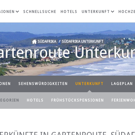
GIONEN
SCHNELLSUCHE
HOTELS
UNTERKUNFT
HOCHZE
SÜDAFRIKA
/
SÜDAFRIKA UNTERKUNFT
artenroute Unterkun
ONEN
SEHENSWÜRDIGKEITEN
UNTERKUNFT
LAGEPLAN
TEGORIEN
HOTELS
FRÜHSTÜCKSPENSIONEN
FERIENWO