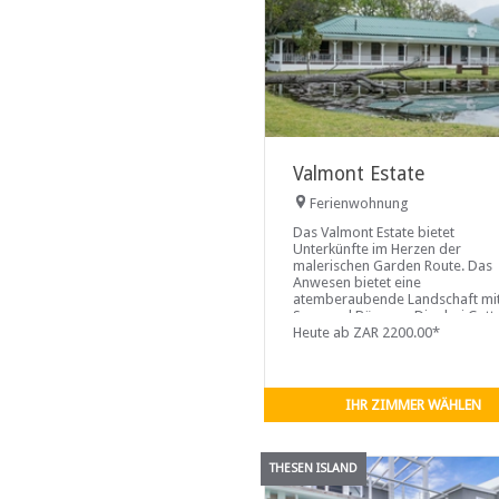
Valmont Estate
Ferienwohnung
Das Valmont Estate bietet
Unterkünfte im Herzen der
malerischen Garden Route. Das
Anwesen bietet eine
atemberaubende Landschaft mi
Seen und Bäumen. Die drei Cott
sind komplett eingerichtet und
Heute ab ZAR 2200.00*
ausgestattet, ideal für einen
Familienurlaub...
IHR ZIMMER WÄHLEN
THESEN ISLAND