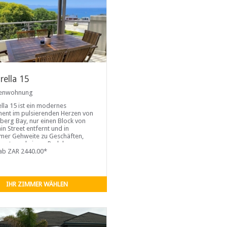
rella 15
ienwohnung
lla 15 ist ein modernes
ent im pulsierenden Herzen von
nberg Bay, nur einen Block von
in Street entfernt und in
er Gehweite zu Geschäften,
rants und einem Padel-
platz. Das Apartment liegt
ab ZAR 2440.00*
lb der Stadt und bietet einen
chen Blick auf das Meer und die
enden Berge – die perfekte
e für einen ruhigen und
IHR ZIMMER WÄHLEN
schen