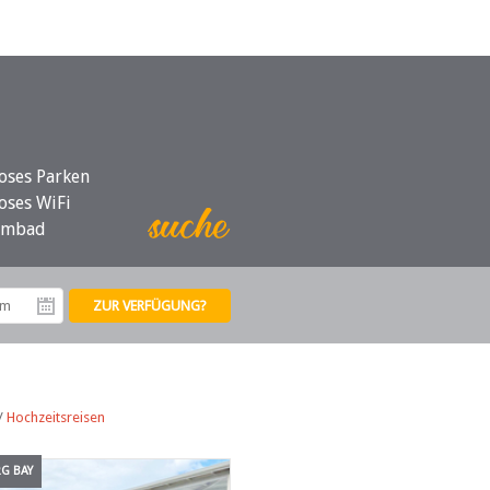
oses Parken
oses WiFi
mmbad
tum
Abreisedatum
/
Hochzeitsreisen
RG BAY