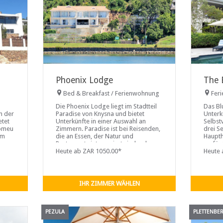
Phoenix Lodge
The 
Bed & Breakfast / Ferienwohnung
Fer
Die Phoenix Lodge liegt im Stadtteil
Das Bl
n der
Paradise von Knysna und bietet
Unterk
etet
Unterkünfte in einer Auswahl an
Selbst
lomeu
Zimmern. Paradise ist bei Reisenden,
drei S
 m
die an Essen, der Natur und
Haupth
Restaurants interessiert sind, sehr
verfüg
beliebt.
Heute ab ZAR 1050.00*
Küchen
Heute 
Geräte
Mahlze
können
Schwi
IHR ZIMMER WÄHLEN
PEZULA
PLETTENBE