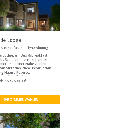
ide Lodge
 & Breakfast / Ferienwohnung
e Lodge, ein Bed & Breakfast
chs Schlafzimmern, ist perfekt
niert mit seiner Nähe zu Plett
chen Stränden, dem unberührten
g Nature Reserve,
fszentren, Restaurants,
nlagen (einschließlich
ab ZAR 2590.00*
asse-Golfplätze) und eine
te Basis
IHR ZIMMER WÄHLEN