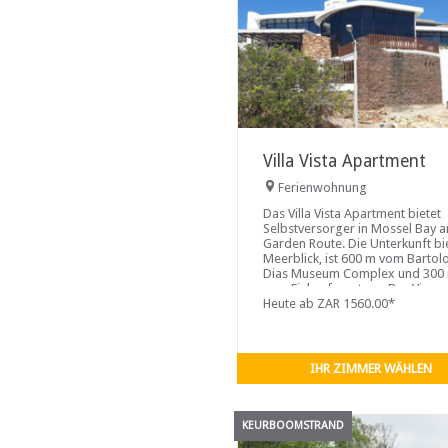
Villa Vista Apartment
Ferienwohnung
Das Villa Vista Apartment bietet
Selbstversorger in Mossel Bay a
Garden Route. Die Unterkunft bi
Meerblick, ist 600 m vom Barto
Dias Museum Complex und 300
vom Einkaufszentrum Bay View
entfernt.
Heute ab ZAR 1560.00*
IHR ZIMMER WÄHLEN
KEURBOOMSTRAND