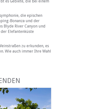
t es Gebiete, die bei einem
symphonie, die epischen
opping-Bonanza und der
es Blyde River Canyon und
 der Elefantenküste
 Weinstraßen zu erkunden, es
nen. Wie auch immer Ihre Wahl
SENDEN