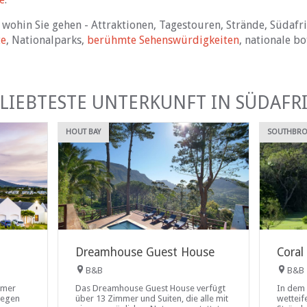
, wohin Sie gehen - Attraktionen, Tagestouren, Strände, Südafr
te
, Nationalparks,
berühmte Sehenswürdigkeiten
, nationale b
LIEBTESTE UNTERKUNFT IN SÜDAFR
HOUT BAY
SOUTHBR
Dreamhouse Guest House
Coral
B&B
B&B
immer
Das Dreamhouse Guest House verfügt
In dem
iegen
über 13 Zimmer und Suiten, die alle mit
wettei