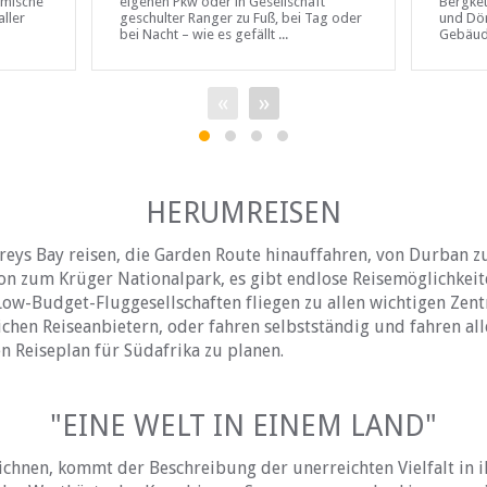
eimische
eigenen Pkw oder in Gesellschaft
Bergket
aller
geschulter Ranger zu Fuß, bei Tag oder
und Dör
bei Nacht – wie es gefällt ...
Gebäude
«
»
HERUMREISEN
freys Bay reisen, die Garden Route hinauffahren, von
Durban
zu
on zum
Krüger Nationalpark
, es gibt endlose Reisemöglichkeit
 Low-Budget-Fluggesellschaften fliegen zu allen wichtigen Ze
ichen Reiseanbietern, oder fahren selbstständig und fahren alle
n Reiseplan für Südafrika zu planen.
"EINE WELT IN EINEM LAND"
eichnen, kommt der Beschreibung der unerreichten Vielfalt in 