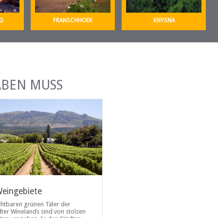
G
FRANSCHHOEK
KNYSNA
ABEN MUSS
eingebiete
V&A Waterfront
chtbaren grünen Täler der
Die Waterfront ist eine von Kapsta
ter Winelands sind von stolzen
beliebtesten Touristenattraktionen