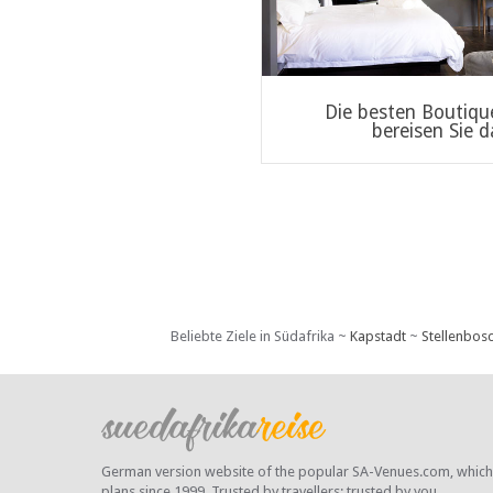
Die besten Boutique
bereisen Sie d
Beliebte Ziele in Südafrika ~
Kapstadt
~
Stellenbos
German version website of the popular SA-Venues.com, which ha
plans since 1999. Trusted by travellers;
trusted by you.