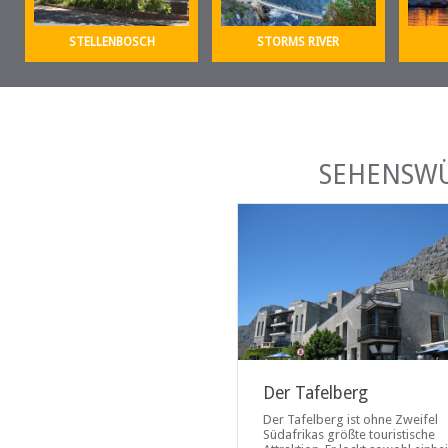
STELLENBOSCH
STORMS RIVER
SEHENSWÜ
Der Tafelberg
Der Tafelberg ist ohne Zweifel
Südafrikas größte touristische