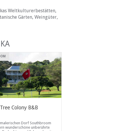
ikas Weltkulturerbestätten,
otanische Gärten, Weingüter,
IKA
OOM
SEDGEFIELD
 Tree Colony B&B
Teniqua Treetops
Ferienwohnung
 malerischen Dorf Southbroom
Teniqua Treetops lädt Sie zu eine
fern wunderschöne unberührte
luxuriösen, umweltfreundlichen,