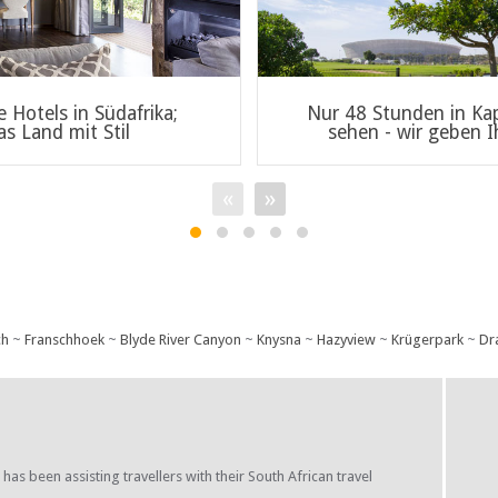
 Hotels in Südafrika;
Nur 48 Stunden in Kap
as Land mit Stil
sehen - wir geben I
«
»
ch
~
Franschhoek
~
Blyde River Canyon
~
Knysna
~
Hazyview
~
Krügerpark
~
Dr
s been assisting travellers with their South African travel