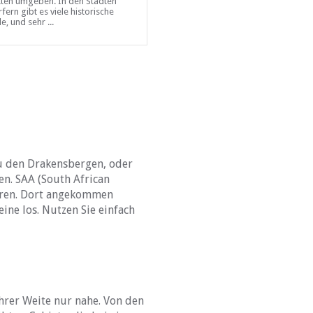
ten umgeben. In den Städten
erinnert an den Hafen von früher,
fern gibt es viele historische
ihr größter Reiz liegt darin, dass d
, und sehr ...
geschäftige gewerbliche ...
 den Drakensbergen, oder
en. SAA (South African
ntren. Dort angekommen
ine los. Nutzen Sie einfach
ihrer Weite nur nahe. Von den