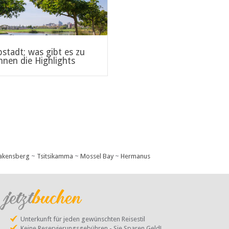
stadt; was gibt es zu
48 Stunden in Johannesb
hnen die Highlights
sehen und tun
akensberg
~
Tsitsikamma
~
Mossel Bay
~
Hermanus
Unterkunft für jeden gewünschten Reisestil
Keine Reservierungsgebühren - Sie Sparen Geld!