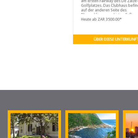
am ersten Fairway des De Zalze
Golfplatzes. Das Clubhaus befin
auf der anderen Seite des
Blaauwklippen und ist zu Fuß
erreichbar. Die Zimmer ...
Heute ab ZAR 3500.00*
ÜBER DIESE UNTERKUNF