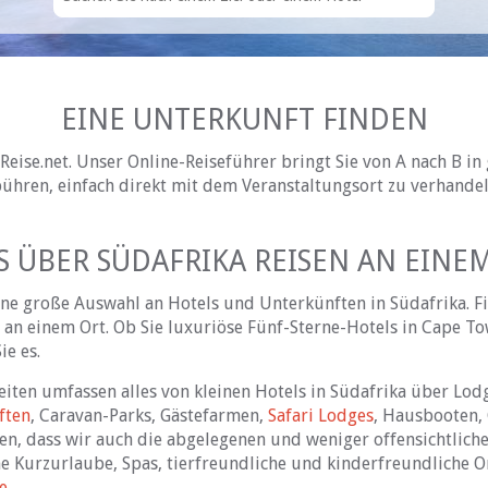
EINE UNTERKUNFT FINDEN
-Reise.net. Unser Online-Reiseführer bringt Sie von A nach B in
hren, einfach direkt mit dem Veranstaltungsort zu verhandel
S ÜBER SÜDAFRIKA REISEN AN EINE
eine große Auswahl an Hotels und Unterkünften in Südafrika. F
 an einem Ort. Ob Sie luxuriöse Fünf-Sterne-
Hotels in Cape T
ie es.
ten umfassen alles von kleinen Hotels in Südafrika über Lodg
ften
, Caravan-Parks, Gästefarmen,
Safari Lodges
, Hausbooten,
llen, dass wir auch die abgelegenen und weniger offensichtlic
 Kurzurlaube, Spas, tierfreundliche und kinderfreundliche Or
e
.