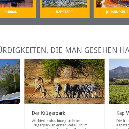
DURBAN
KAPSTADT
JOHANNESBUR
RDIGKEITEN, DIE MAN GESEHEN H
Der Krügerpark
Kap W
Wildtierbeobachtung steht im
Die fru
Krügerpark an erster Stelle. Ob im
Kapstäd