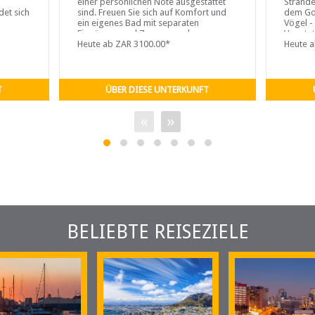
-
einer persönlichen Note ausgestattet
Strände
det sich
sind. Freuen Sie sich auf Komfort und
dem Gol
ein eigenes Bad mit separaten
Vögel -
Eingängen und Zugang zu den
Vegetat
Außenbereichen.
Heute ab ZAR 3100.00*
Das
Heute 
T
ÜBER DIESE UNTERKUNFT
«
»
BELIEBTE REISEZIELE