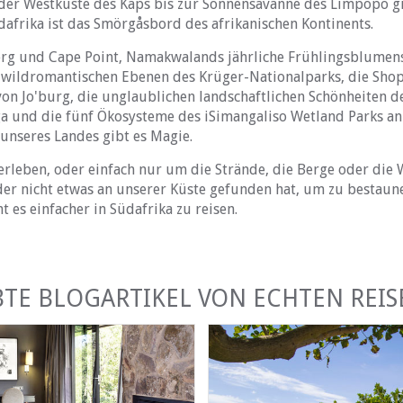
der Westküste des Kaps bis zur Sonnensavanne des Limpopo gib
üdafrika ist das Smörgåsbord des afrikanischen Kontinents.
erg und Cape Point, Namakwalands jährliche Frühlingsblumen
e wildromantischen Ebenen des Krüger-Nationalparks, die Sh
on Jo'burg, die unglaublichen landschaftlichen Schönheiten d
a und die fünf Ökosysteme des iSimangaliso Wetland Parks an
 unseres Landes gibt es Magie.
u erleben, oder einfach nur um die Strände, die Berge oder die
 der nicht etwas an unserer Küste gefunden hat, um zu bestau
t es einfacher in Südafrika zu reisen.
BTE BLOGARTIKEL VON ECHTEN REI