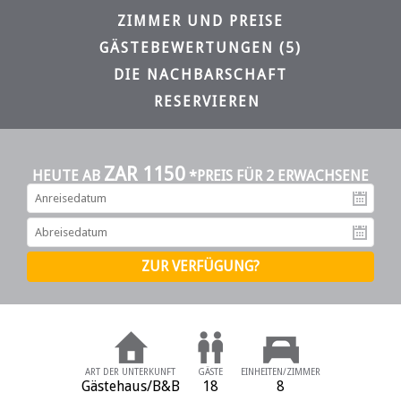
ZIMMER UND PREISE
GÄSTEBEWERTUNGEN (5)
DIE NACHBARSCHAFT
RESERVIEREN
ZAR 1150
HEUTE AB
*PREIS FÜR 2 ERWACHSENE
An
Ab
ART DER UNTERKUNFT
GÄSTE
EINHEITEN/ZIMMER
Gästehaus/B&B
18
8