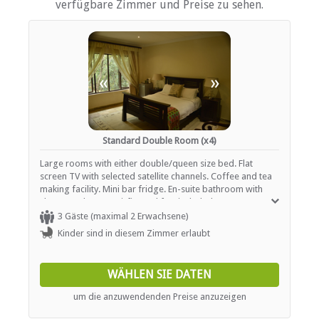
verfügbare Zimmer und Preise zu sehen.
Heizung (en)
Internationale Steckdosen
Internetverbindung (ADSL)
Internetverbindung (drahtlos)
Eisen / Hosenpresse
Küche (komplett ausgestattet)
«
»
Kochnische (teilweise ausgestattet)
Mini-Bar
Terrasse / Veranda / Balkon
Privater Pool
Rauchen: erlaubt
Standard Double Room (x4)
Rauchen: nicht erlaubt
Tee- und Kaffeekocher
Large rooms with either double/queen size bed. Flat
Fernsehen (nur SABC, eTV)
screen TV with selected satellite channels. Coffee and tea
Fernsehen (mit M-Net)
making facility. Mini bar fridge. En-suite bathroom with
Fernsehen (mit Satellit)
shower only. Free wi-fi. Breakfast included.
Fußbodenheizung
3 Gäste (maximal 2 Erwachsene)
Kinder sind in diesem Zimmer erlaubt
EINRICHTUNGEN AUF DEM GELÄNDE
WÄHLEN SIE DATEN
Geschäftseinrichtungen
Kinderfreundlich (alle Altersgruppen)
um die anzuwendenden Preise anzuzeigen
Kostenlose Zeitungen
Trockenreinigung