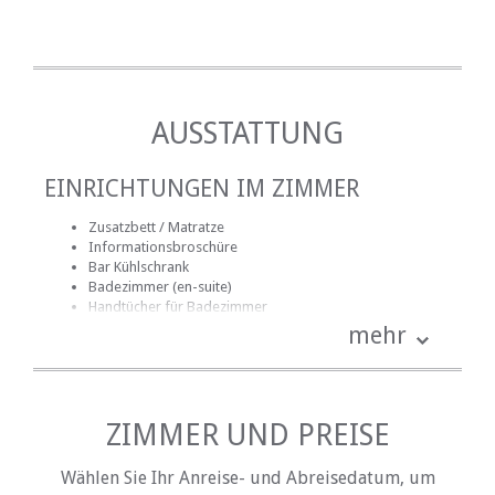
AUSSTATTUNG
EINRICHTUNGEN IM ZIMMER
Zusatzbett / Matratze
Informationsbroschüre
Bar Kühlschrank
Badezimmer (en-suite)
Handtücher für Badezimmer
Bettwäsche
mehr
Kinder: Kinderbett, Hochstuhl, usw.
Mitgelieferte Reinigungsmittel
kostenlose Toilettenartikel
Schreibtisch
DVD-Player
ZIMMER UND PREISE
Fan
Kamin
Wählen Sie Ihr Anreise- und Abreisedatum, um
Haartrockner