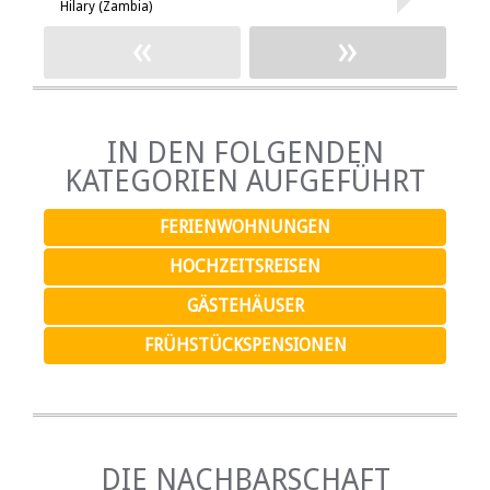
Hilary (Zambia)
H
«
»
IN DEN FOLGENDEN
KATEGORIEN AUFGEFÜHRT
FERIENWOHNUNGEN
HOCHZEITSREISEN
GÄSTEHÄUSER
FRÜHSTÜCKSPENSIONEN
DIE NACHBARSCHAFT