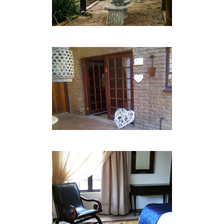
• Eine Einheit zur Selbstversorgung
• Kostenlose Tee- und Kaffeezubereitung
• Drahtloser Internetzugang in allen Zimmern
• Luxuszimmer verfügen über ein Kingsize- /
Queensize-Bett und eine Sitzecke
• Standardzimmer haben Doppelbetten
EINRICHTUNGEN
• 42onKing bietet einen intimen Konferenzraum,
ideal für kleine Konferenzen oder Executive
Meetings
• Der weitläufige Garten eignet sich für Outdoor-
Veranstaltungen und Kinderfeste
• Kreditkarten werden akzeptiert
• Reichlich sichere, überdachte Parkplätze
• Shuttle-Service zu / von den Flughäfen OR Tambo
und Lanseria
• Wäscherei-Service
42onKing liegt auf halbem Weg zwischen Pretoria
und Johannesburg in Irene, Centurion. Die