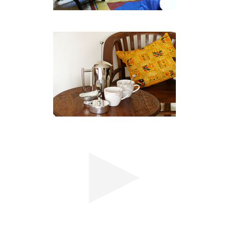
Flughäfen OR Tambo International und Lanseria
sowie das Fußballstadion in Pretoria sind von hier
aus gut erreichbar.
42onKing bietet einen Flughafentransfer für und
von den Flughäfen OR Tambo und Lanseria.