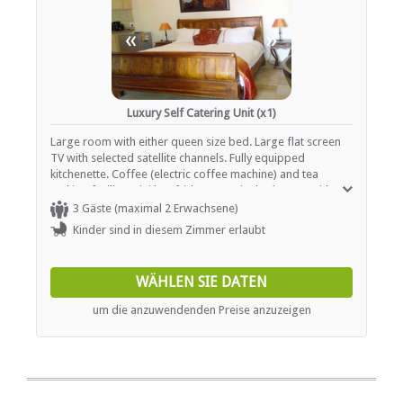
«
»
Luxury Self Catering Unit (x1)
Large room with either queen size bed. Large flat screen
TV with selected satellite channels. Fully equipped
kitchenette. Coffee (electric coffee machine) and tea
making facility. Mini bar fridge. En-suite bathroom with
shower only. Free wi-fi. Work station and comfy
3 Gäste (maximal 2 Erwachsene)
chairs/sofa. Breakfast included.
Kinder sind in diesem Zimmer erlaubt
WÄHLEN SIE DATEN
um die anzuwendenden Preise anzuzeigen