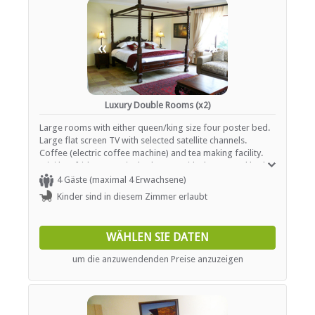
ESSEN UND TRINKEN
Bar (ehrlichkeit)
«
»
Braai / Grill (BBQ)
Kostenloser Tee / Kaffee
Restaurant / Esszimmer
INTERNET
Luxury Double Rooms (x2)
Large rooms with either queen/king size four poster bed.
Kostenloses Wi-Fi
Large flat screen TV with selected satellite channels.
Coffee (electric coffee machine) and tea making facility.
Mini bar fridge. En-suite bathroom with shower and bath.
TRANSFERS
Free wi-fi. Work station and comfy chairs/sofa. Breakfast
4 Gäste (maximal 4 Erwachsene)
included.
Flughafentransfers
Kinder sind in diesem Zimmer erlaubt
Andere Übertragungen verfügbar
Tourenhilfe
WÄHLEN SIE DATEN
um die anzuwendenden Preise anzuzeigen