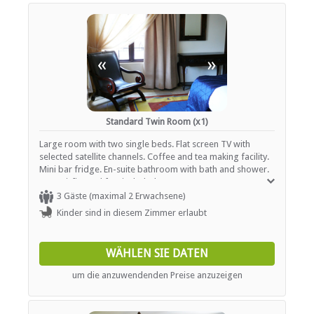
Garten(e)
Zimmerreinigung (täglich)
Wäscheservice
Parkplatz (abseits der Straße)
Parken (verdeckt)
«
»
Empfang (24 Stunden)
Sicherheit (Alarmanlage)
Rauchen: in abgegrenzten Gebieten
Rauchen: Nicht drinnen
Schwimmbad
Standard Twin Room (x1)
Weckrufe
Large room with two single beds. Flat screen TV with
selected satellite channels. Coffee and tea making facility.
FUNKTIONEN
Mini bar fridge. En-suite bathroom with bath and shower.
Free wi-fi. Breakfast included.
Audio-visuelle Ausrüstung
3 Gäste (maximal 2 Erwachsene)
Trennbereich(e)
Kinder sind in diesem Zimmer erlaubt
Geschäftsdienstleistungen
Catering (hausintern)
Koordinator (inhouse)
WÄHLEN SIE DATEN
Internetverbindung (drahtlos)
Parken
um die anzuwendenden Preise anzuzeigen
Standardkonf. Ausrüstung