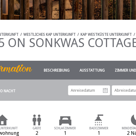
NTERKUNFT
/
WESTLICHES KAP UNTERKUNFT
/
KAP WESTKÜSTE UNTERKUNFT
/
5 ON SONKWAS COTTAG
BESCHREIBUNG
AUSSTATTUNG
ZIMMER UND
RO NACHT
Anreiseda
 UNTERKUNFT
GÄSTE
SCHLAFZIMMER
BADEZIMMER
MINDESTA
nwohnung
2
1
1
2 N