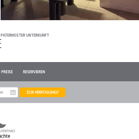
PATERNOSTER UNTERKUNFT
E
 PREISE
RESERVIEREN
tum
Abreisedatum
UFENTHALT
ächte