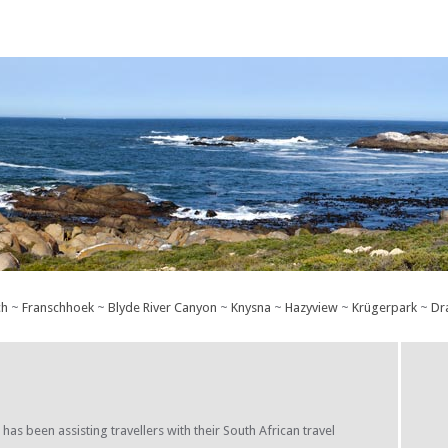
ch
~
Franschhoek
~
Blyde River Canyon
~
Knysna
~
Hazyview
~
Krügerpark
~
Dr
s been assisting travellers with their South African travel