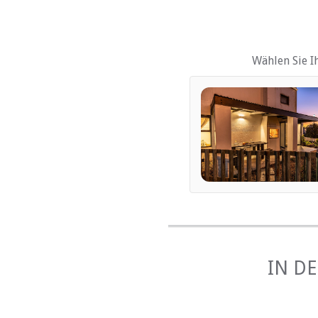
EINRICHTUNGEN 
Kinderfreundlich (alle A
Parkplatz (abseits der St
Wählen Sie I
ESSEN UND TRINK
Braai / Grill (BBQ)
INTERNET
Kostenloses Wi-Fi
IN D