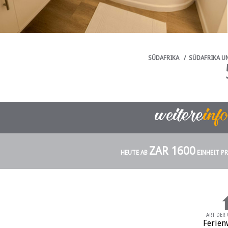
SÜDAFRIKA
/
SÜDAFRIKA U
ZAR 1600
HEUTE AB
EINHEIT P
ART DER
Ferie