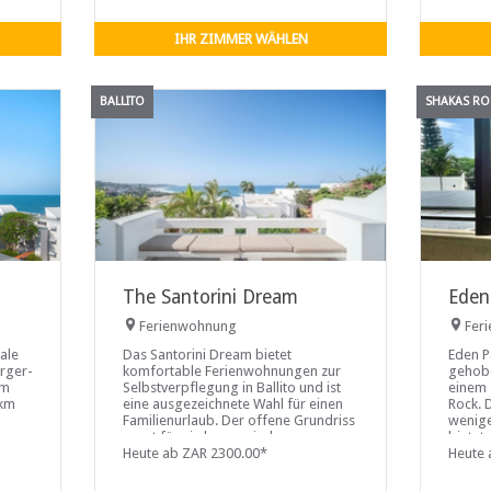
lässt. 
IHR ZIMMER WÄHLEN
BALLITO
SHAKAS RO
The Santorini Dream
Eden
Ferienwohnung
Fer
ale
Das Santorini Dream bietet
Eden P
orger-
komfortable Ferienwohnungen zur
gehobe
om
Selbstverpflegung in Ballito und ist
einem 
 km
eine ausgezeichnete Wahl für einen
Rock. 
Familienurlaub. Der offene Grundriss
wenig
sorgt für ein harmonisches
bietet
Wohngefühl und lässt frische
Heute ab ZAR 2300.00*
Meerbl
Heute 
Meeresluft und natürliches Licht in die
befind
Räume strömen. Von der Terrasse
des K