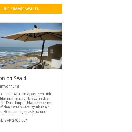
IHR ZIMMER WÄHLEN
ton on Sea 4
ienwohnung
n on Sea 4 ist ein Apartment mit
chlafzimmern für bis zu sechs
en. Das Hauptschlafzimmer mit
auf den Ozean verfügt über ein
ze-Bett, ein eigenes Bad und
Full-HD-Smart-TV mit DStv,
Haartrockner und einem
ab ZAR 2400.00*
en Safe.