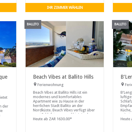
Atmosphäre.
IHR ZIMMER WÄHLEN
BALLITO
BALLITO
que
Beach Vibes at Ballito Hills
B'Le
Ferienwohnung
Fer
Beach Vibes at Ballito Hills ist ein
B'Leng
modernes und komfortables
luftig
ietet
Apartment wie zu Hause in der
Schlaf
herrlichen Stadt Ballito an der
Empfan
n der
Nordküste. Beach Vibes verfügt über
Küche,
ie
zwei Schlafzimmer und bietet sehr
mit ei
s
bequem Platz für vier Gäste. Die voll
Heute ab ZAR 1630.00*
separat
Heute 
ausgestattete Küche ist mit einem
Kühl-/Gefrierschrank, einem