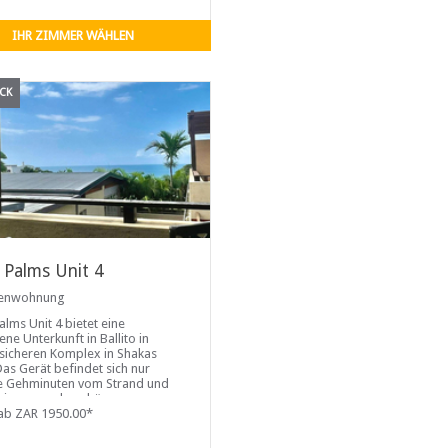
Ein Aufenthalt hier setzt
IHR ZIMMER WÄHLEN
CK
 Palms Unit 4
ienwohnung
alms Unit 4 bietet eine
ne Unterkunft in Ballito in
sicheren Komplex in Shakas
Das Gerät befindet sich nur
e Gehminuten vom Strand und
 einen wunderschönen
ick. Geschäfte und Aktivitäten
ab ZAR 1950.00*
en sich in unmittelbarer Nähe
omplexes.