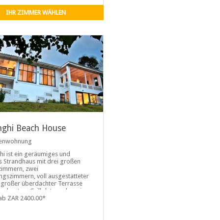
IHR ZIMMER WÄHLEN
nghi Beach House
ienwohnung
hi ist ein geräumiges und
es Strandhaus mit drei großen
zimmern, zwei
gszimmern, voll ausgestatteter
 großer überdachter Terrasse
ngebautem Grillplatz und zwei
en ...
ab ZAR 2400.00*