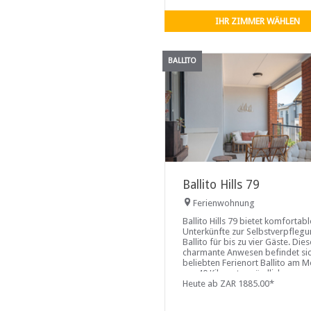
IHR ZIMMER WÄHLEN
BALLITO
Ballito Hills 79
Ferienwohnung
Ballito Hills 79 bietet komfortabl
Unterkünfte zur Selbstverpflegu
Ballito für bis zu vier Gäste. Die
charmante Anwesen befindet si
beliebten Ferienort Ballito am M
nur 40 Kilometer nördlich von
Durban. Eingebettet in eine riesi
Heute ab ZAR 1885.00*
immergrüne Zuckerrohrplantag
bietet Ballito eine ruhige