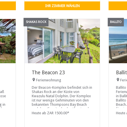
Herd/Backofen, einer
Waschmaschine/Trockner, einem
IHR ZIMMER WÄHLEN
Geschirrspüler, einer Mikrowelle,
einem
SHAKAS ROCK
BALLITO
The Beacon 23
Ball
Ferienwohnung
Fer
Der Beacon-Komplex befindet sich in
Ballito
paß
Shakas Rock an der Küste von
Ferien
asse
Kwazulu Natal Dolphin. Der Komplex
in Bal
ist nur wenige Gehminuten von den
Ballito
g in
bekannten Thompsons Bay Beach
Beach.
ekor
und dem Gezeitenbad entfernt und
für vi
haus
ist eine kurze Fahrt von den
Heute ab ZAR 1500.00*
Es gib
Heute 
hs
Einkaufsmöglichkeiten in Salzfelsen
Badezi
und Ballito entfernt. Das Beacon 23
Küchen
bietet Platz
Wohnun