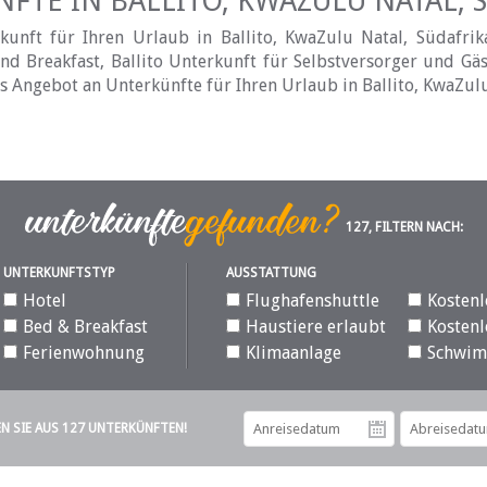
FTE IN BALLITO, KWAZULU NATAL, 
nft für Ihren Urlaub in Ballito, KwaZulu Natal, Südafrika:
d Breakfast, Ballito Unterkunft für Selbstversorger und Gäs
es Angebot an Unterkünfte für Ihren Urlaub in Ballito, KwaZulu
127, FILTERN NACH:
UNTERKUNFTSTYP
AUSSTATTUNG
Hotel
Flughafenshuttle
Kostenl
Bed & Breakfast
Haustiere erlaubt
Kostenl
Ferienwohnung
Klimaanlage
Schwi
EN SIE AUS 127 UNTERKÜNFTEN!
Anreiseda