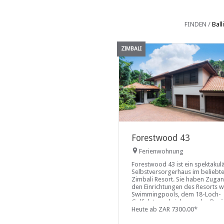
FINDEN /
Ball
ZIMBALI
Forestwood 43
Ferienwohnung
Forestwood 43 ist ein spektakul
Selbstversorgerhaus im beliebt
Zimbali Resort. Sie haben Zuga
den Einrichtungen des Resorts w
Swimmingpools, dem 18-Loch-
Golfplatz und vielem mehr. Dar
hinaus liegt das Resort 20 km v
Heute ab ZAR 7300.00*
internationalen Flughafen King 