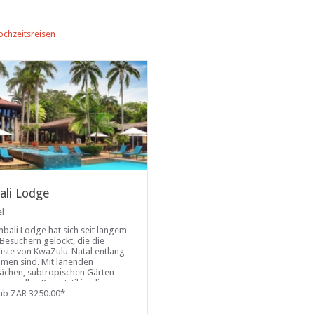
ochzeitsreisen
ali Lodge
el
mbali Lodge hat sich seit langem
 Besuchern gelockt, die die
ste von KwaZulu-Natal entlang
en sind. Mit lanenden
ächen, subtropischen Gärten
em edlen Resortstil ist dies
der Ort, an dem sich die Natur
ab ZAR 3250.00*
lehnen und Ihre Seele lindern