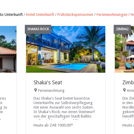
ito Unterkunft
/
Hotel Unterkunft
/
Frühstückspensionen
/
Ferienwohnungen
/
H
SHAKAS ROCK
ZIMBALI
Shaka's Seat
Zimb
Ferienwohnung
Hot
äres
Das Shaka's Seat bietet luxuriöse
Die Zi
en
Unterkünfte zur Selbstverpflegung
in den
ng zu
mit einer Auswahl von sechs Suiten.
Nordkü
ie
In Shaka's Rock, nur einen Steinwurf
gekomm
von der geschäftigen Stadt Ballito
Handfl
über
entfernt, können Sie auf Ihrer
und ein
om
privaten überdachten Holzterrasse
Heute ab ZAR 1000.00*
genau 
Heute 
Shaka
sitzen
zurück