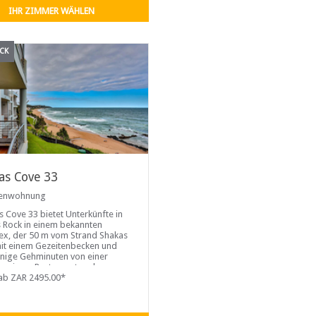
ste Schlafzimmer ist mit einem
IHR ZIMMER WÄHLEN
ize-Bett ausgestattet
CK
as Cove 33
ienwohnung
s Cove 33 bietet Unterkünfte in
 Rock in einem bekannten
x, der 50 m vom Strand Shakas
it einem Gezeitenbecken und
nige Gehminuten von einer
ia, einem Restaurant und
ten entfernt ist.
ab ZAR 2495.00*