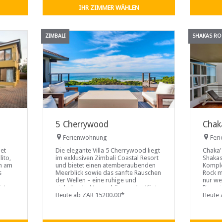
Das er
IHR ZIMMER WÄHLEN
Queens
ZIMBALI
SHAKAS RO
5 Cherrywood
Chak
Ferienwohnung
Fer
det
Die elegante Villa 5 Cherrywood liegt
Chaka'
ito,
im exklusiven Zimbali Coastal Resort
Shakas
n am
und bietet einen atemberaubenden
Komple
s
Meerblick sowie das sanfte Rauschen
Rock m
der Wellen – eine ruhige und
nur we
ästen
einladende Atmosphäre an der Küste.
Pizzer
Eingebettet in ein sicheres Anwesen,
Heute ab ZAR 15200.00*
Geschäf
Heute 
bietet die Villa einen privaten und
komfortablen Rückzugsort und
gleichzeitig bequemen Zugang zur