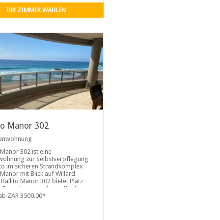
IHR ZIMMER WÄHLEN
ito Manor 302
ienwohnung
 Manor 302 ist eine
wohnung zur Selbstverpflegung
lito im sicheren Strandkomplex
 Manor mit Blick auf Willard
 Ballito Manor 302 bietet Platz
er Erwachsene und zwei Kinder.
t drei Schlafzimmer, zwei
ab ZAR 3500.00*
mmer und einen offenen
-, Ess- und Wohnbereich. Die
g ist durchgehend klimatisiert.