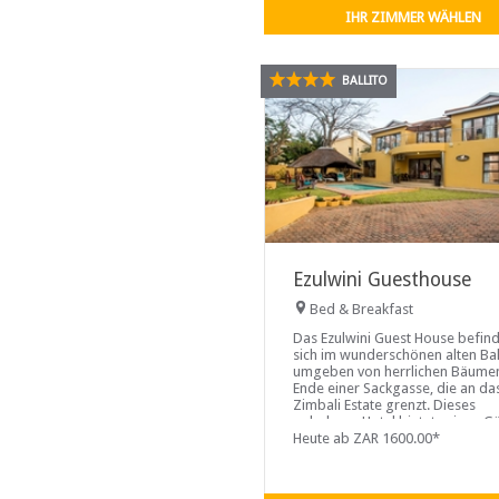
IHR ZIMMER WÄHLEN
BALLITO
Ezulwini Guesthouse
Bed & Breakfast
Das Ezulwini Guest House befin
sich im wunderschönen alten Ball
umgeben von herrlichen Bäume
Ende einer Sackgasse, die an da
Zimbali Estate grenzt. Dieses
gehobene Hotel bietet seinen G
jeden Komfort in sechs
Heute ab ZAR 1600.00*