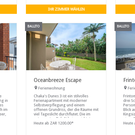
aus genießen Sie einen
atemberaubenden Meerblick und
IHR ZIMMER WÄHLEN
können mit etwas
BALLITO
BALLITO
Oceanbreeze Escape
Frin
Ferienwohnung
Fer
e
Chaka's Dunes 3 ist ein stilvolles
Frinto
ng in
Ferienapartment mit moderner
drei S
ses
Selbstverpflegung und einem
Person
ch im
offenen Grundriss, der die Räume mit
Blick 
eer,
viel Tageslicht durchflutet. Die im
Kingsi
entspannten Bali-Stil eingerichtete
einen 
ge
Wohnung bietet Gästen, die Komfort
Heute ab ZAR 1200.00*
einem 
Heute 
e
und einen unkomplizierten
digital
Küstenurlaub suchen, eine friedliche