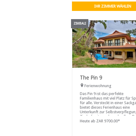
IHR ZIMMER WÄHLEN
ZIMBALI
The Pin 9
Ferienwohnung
Das Pin 9 ist das perfekte
Familienhaus mit viel Platz für S
für alle. Versteckt in einer Sackg
bietet dieses Ferienhaus eine
Unterkunft zur Selbstverpflegun
Zimbali mit geschmackvollem D
im afrikanischen Stil. Das Ferien
Heute ab ZAR 9700.00*
Pin 9 in Zimbali verfügt über sec
Schlafzimmer.