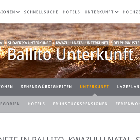
GIONEN
SCHNELLSUCHE
HOTELS
UNTERKUNFT
HOCHZE
A
/
SÜDAFRIKA UNTERKUNFT
/
KWAZULU NATAL UNTERKUNFT
/
DELPHINKÜSTE
Ballito Unterkunft
IONEN
SEHENSWÜRDIGKEITEN
UNTERKUNFT
LAGEPLAN
TEGORIEN
HOTELS
FRÜHSTÜCKSPENSIONEN
FERIENWO