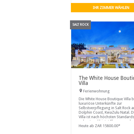
Dorfatmosphäre am Meer und
floriert gleichzeitig als autarke
IHR ZIMMER WÄHLEN
Ministadt.
SALT ROCK
The White House Bouti
Villa
Ferienwohnung
Die White House Boutique Villa b
luxuriöse Unterkünfte zur
Selbstverpflegung in Salt Rock a
Dolphin Coast, KwaZulu Natal. D
Villa ist nach höchsten Standard
gebaut und bietet Eleganz und
Komfort für einen entspannten
Heute ab ZAR 15800.00*
Familienlebensstil.