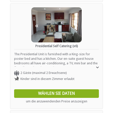
«
»
Presidential Self Catering (x6)
The Presidential Unit is furnished with a King-size for
poster bed and has a kitchen. Our en-suite guest house
bedrooms all have air-conditioning, a TV, mini bar and the
finest linen. There is an onsite gym, steam room,
swimming pool, three lounges all with fireplaces, a bar
2 Gäste (maximal 2 Erwachsene)
and warm hospitality.
Kinder sind in diesem Zimmer erlaubt
WÄHLEN SIE DATEN
um die anzuwendenden Preise anzuzeigen