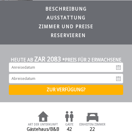
BESCHREIBUNG
AUSSTATTUNG
ZIMMER UND PREISE
RESERVIEREN
ZAR 2083
HEUTE AB
*PREIS FÜR 2 ERWACHSENE
An
Ab
ART DER UNTERKUNFT
GÄSTE
EINHEITEN/ZIMMER
Gästehaus/B&B
42
22