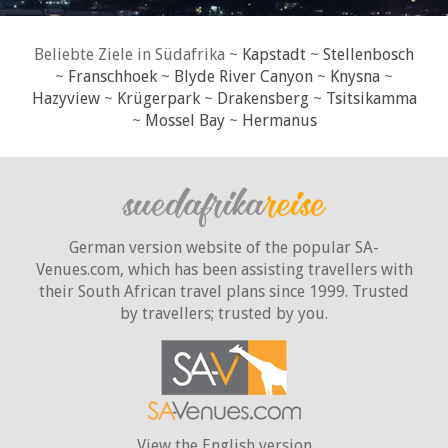
Beliebte Ziele in Südafrika ~
Kapstadt
~
Stellenbosch
~
Franschhoek
~
Blyde River Canyon
~
Knysna
~
Hazyview
~
Krügerpark
~
Drakensberg
~
Tsitsikamma
~
Mossel Bay
~
Hermanus
German version website of the popular SA-
Venues.com, which has been assisting travellers with
their South African travel plans since 1999. Trusted
by travellers;
trusted by you.
View the English version