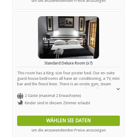
um die anzuwendenden Preise anzuzeigen
«
»
Standard Deluxe Room (x7)
This room has a King-size four poster bed. Our en-suite
guest house bedrooms all have air-conditioning, a TV, mini
bar and the finest linen. There is an onsite gym, steam
room, swimming pool, three lounges all with fireplaces, a
bar and warm hospitality.
2 Gäste (maximal 2 Erwachsene)
Kinder sind in diesem Zimmer erlaubt
WÄHLEN SIE DATEN
um die anzuwendenden Preise anzuzeigen