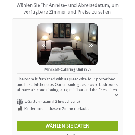
Wählen Sie Ihr Anreise- und Abreisedatum, um
Kinderfreundlich (alle Altersgruppen)
verfügbare Zimmer und Preise zu sehen.
Fitnessstudio / Fitnesscenter
Parkplatz (abseits der Straße)
Schwimmbad
ESSEN UND TRINKEN
«
»
Bar (voll lizenziert)
Restaurant / Esszimmer
Mini Self-Catering Unit (x7)
The room is furnished with a Queen-size four poster bed
and has a kitchenette. Our en-suite guest house bedrooms
all have air-conditioning, a TV, mini bar and the finest linen.
There is an onsite gym, steam room, swimming pool, three
lounges all with fireplaces, a bar and warm hospitality.
2 Gäste (maximal 2 Erwachsene)
Kinder sind in diesem Zimmer erlaubt
WÄHLEN SIE DATEN