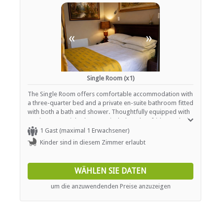
«
»
Single Room (x1)
The Single Room offers comfortable accommodation with
a three-quarter bed and a private en-suite bathroom fitted
with both a bath and shower. Thoughtfully equipped with
modern essentials, the room includes a bar fridge, a desk,
a TV, unlimited Wi-Fi, and tea- and coffee-making facilities
1 Gast (maximal 1 Erwachsener)
to ensure a convenient and seamless stay.
Kinder sind in diesem Zimmer erlaubt
WÄHLEN SIE DATEN
um die anzuwendenden Preise anzuzeigen