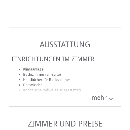
AUSSTATTUNG
EINRICHTUNGEN IM ZIMMER
Klimaanlage
Badezimmer (en-suite)
Handtücher für Badezimmer
Bettwäsche
Kochnische (teilweise ausgestattet)
Mini-Bar
mehr
Rauchen: nicht erlaubt
Tee- und Kaffeekocher
Fernsehen (nur SABC, eTV)
ZIMMER UND PREISE
EINRICHTUNGEN AUF DEM GELÄNDE