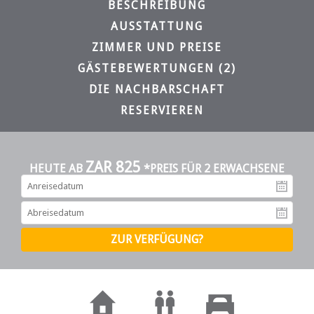
BESCHREIBUNG
AUSSTATTUNG
ZIMMER UND PREISE
GÄSTEBEWERTUNGEN (2)
DIE NACHBARSCHAFT
RESERVIEREN
ZAR 825
HEUTE AB
*PREIS FÜR 2 ERWACHSENE
An
Ab