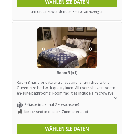
WÄHLEN SIE DATEN
Restaurant / Esszimmer
um die anzuwendenden Preise anzuzeigen
INTERNET
Kostenloses Wi-Fi
TRANSFERS
«
»
Flughafentransfers
Room 3 (x1)
Room 3 has a private entrances and is furnished with a
Queen-size bed with quality linen. All rooms have modern
en-suite bathrooms. Room facilities include a microwave
oven, bar fridge as well as complimentary coffee, tea, milk
and sugar. Crockery is also provided should guests want
2 Gäste (maximal 2 Erwachsene)
to order a take away meal.
Kinder sind in diesem Zimmer erlaubt
WÄHLEN SIE DATEN