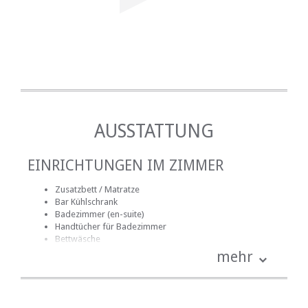
AUSSTATTUNG
EINRICHTUNGEN IM ZIMMER
Zusatzbett / Matratze
Bar Kühlschrank
Badezimmer (en-suite)
Handtücher für Badezimmer
Bettwäsche
Mitgelieferte Reinigungsmittel
mehr
kostenlose Toilettenartikel
Fan
Küche (komplett ausgestattet)
Kochnische (teilweise ausgestattet)