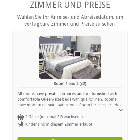
Terrasse / Veranda / Balkon
ZIMMER UND PREISE
Privater Pool
Safe für Wertsachen
Wählen Sie Ihr Anreise- und Abreisedatum, um
Rauchen: nicht erlaubt
verfügbare Zimmer und Preise zu sehen.
Tee- und Kaffeekocher
Fernsehen (mit M-Net)
Fernsehen (mit Satellit)
EINRICHTUNGEN AUF DEM GELÄNDE
«
»
Kinderfreundlich (alle Altersgruppen)
Zimmerreinigung (täglich)
Parkplatz (Garage)
Parkplatz (abseits der Straße)
Room 1 and 2 (x2)
Safe (Rezeption)
Sicherheit (Alarmanlage)
All rooms have private entrances and are furnished with
Rauchen: Nicht drinnen
comfortable Queen-size beds with quality linen. Rooms
Schwimmbad
have modern en-suite bathrooms. Room facilities include a
microwave oven, bar fridge as well as complimentary
coffee, tea, milk and sugar. Crockery is also provided
2 Gäste (maximal 2 Erwachsene)
ESSEN UND TRINKEN
should guests want to order a take away meal.
Kinder sind in diesem Zimmer erlaubt
Braai / Grill (BBQ)
Kostenloser Tee / Kaffee