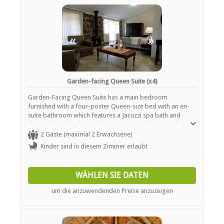
adaptors, desk, fireplace, hairdryer, patio, non-smoking,
refrigerator, safe and a sitting area.
«
»
Garden-facing Queen Suite (x4)
Garden-Facing Queen Suite has a main bedroom
furnished with a four-poster Queen-size bed with an en-
suite bathroom which features a Jacuzzi spa bath and
shower, hand basins and WC. A spacious lounge with a
fridge and log fireplace opens onto a covered veranda.
2 Gäste (maximal 2 Erwachsene)
Spacious bedrooms and log fireplaces all form part of the
Kinder sind in diesem Zimmer erlaubt
Ardmore experience. The rooms feature fireplaces,
coffee station and fridge. Other facilities include a fan, tea
and coffee making facility, and a wood fireplace
WÄHLEN SIE DATEN
(firewood is provided free of charge). Facilities include
bathroom amenities, Wireless internet connection, coffee
um die anzuwendenden Preise anzuzeigen
and tea making facilities, complimentary high speed
internet in room, maid service, converters/ Voltage
adaptors, desk, fireplace, hairdryer, patio, non-smoking,
refrigerator, safe and a sitting area.