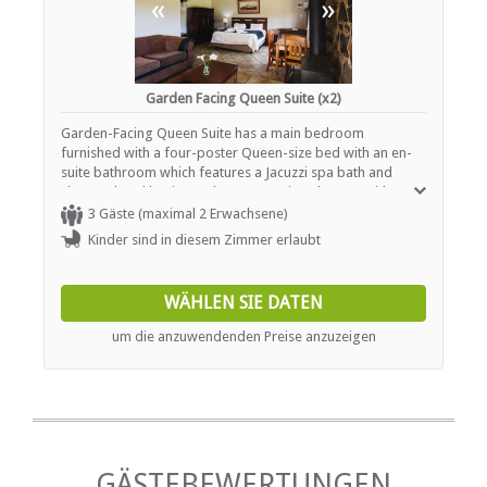
«
»
Garden Facing Queen Suite (x2)
Garden-Facing Queen Suite has a main bedroom
furnished with a four-poster Queen-size bed with an en-
suite bathroom which features a Jacuzzi spa bath and
shower, hand basins and WC. A spacious lounge with a
fridge and log fireplace opens onto a covered veranda.
3 Gäste (maximal 2 Erwachsene)
Spacious bedrooms and log fireplaces all form part of the
Kinder sind in diesem Zimmer erlaubt
Ardmore experience. The rooms feature fireplaces,
coffee station and fridge. Other facilities include a fan, tea
and coffee making facility, and a wood fireplace
WÄHLEN SIE DATEN
(firewood is provided free of charge). Facilities include
bathroom amenities, Wireless internet connection, coffee
um die anzuwendenden Preise anzuzeigen
and tea making facilities, complimentary high speed
internet in room, maid service, converters/ Voltage
adaptors, desk, fireplace, hairdryer, patio, non-smoking,
refrigerator, safe and a sitting area.
GÄSTEBEWERTUNGEN