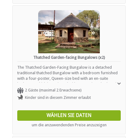
internet connection, coffee and tea making facilities,
complimentary high speed internet in room, maid service,
converters/ Voltage adaptors, desk, fireplace, hairdryer,
patio, non-smoking, refrigerator, safe and a sitting area.
«
»
Thatched Garden-facing Bungalows (x2)
The Thatched Garden-Facing Bungalow is a detached
traditional thatched Bungalow with a bedroom furnished
with a four-poster, Queen-size bed with an en-suite
bathroom which is equipped with a Jacuzzi spa bath and
shower, hand basins and WC. The living area, which has a
2 Gäste (maximal 2 Erwachsene)
fridge and log fireplace, opens onto a private garden.
Kinder sind in diesem Zimmer erlaubt
This spacious bedroom and log fireplace all form part of
the Ardmore experience. Other facilities include a fan, tea
and coffee making facility, and a wood fireplace
WÄHLEN SIE DATEN
(firewood is provided free of charge). Facilities include
bathroom amenities, Wireless internet connection, coffee
um die anzuwendenden Preise anzuzeigen
and tea making facilities, complimentary high speed
internet in room, maid service, converters/ Voltage