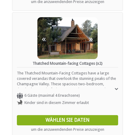
Bar (ehrlichkeit)
um die anzuwendenden Preise anzuzeigen
fireplace, hairdryer, patio, non-smoking, refrigerator, safe
Braai / Grill (BBQ)
and a sitting area.
Kostenloser Tee / Kaffee
Restaurant / Esszimmer
Zimmerservice
«
»
INTERNET
Kostenloses Wi-Fi
TRANSFERS
Thatched Mountain-facing Cottages (x2)
The Thatched Mountain-Facing Cottages have a large
Flughafentransfers
covered verandas that overlook the stunning peaks of the
Andere Übertragungen verfügbar
Champagne Valley. These spacious two-bedroom,
thatched mountain-facing cottages have two en-suite
bedrooms each. The first bedroom is furnished with a
6 Gäste (maximal 4 Erwachsene)
King size bed and the en-suite bathroom is equipped with
Kinder sind in diesem Zimmer erlaubt
a Jacuzzi spa bath and shower, hand basin and WC. The
second bedroom is furnished with two single beds and
has an en-suite bathroom equipped with bath, shower,
WÄHLEN SIE DATEN
hand basin and WC. The Units also feature spacious
lounge areas with fireplace, fridge and tea and coffee
um die anzuwendenden Preise anzuzeigen
stations. Facilities include bathroom amenities, Wireless