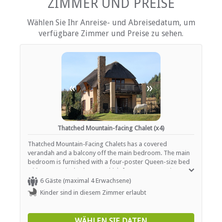
ZIMMER UND PREISE
kostenlose Toilettenartikel
Schreibtisch
Wählen Sie Ihr Anreise- und Abreisedatum, um
Behinderten ausgerüstet
verfügbare Zimmer und Preise zu sehen.
Fan
Kamin
Haartrockner
Heizung (en)
Internationale Steckdosen
Internetverbindung (drahtlos)
«
»
Eisen / Hosenpresse
Whirlpool
Küche (komplett ausgestattet)
Terrasse / Veranda / Balkon
Safe für Wertsachen
Thatched Mountain-facing Chalet (x4)
Rauchen: nicht erlaubt
Tee- und Kaffeekocher
Thatched Mountain-Facing Chalets has a covered
Telefon (Durchwahl)
verandah and a balcony off the main bedroom. The main
Fernsehen (mit Satellit)
bedroom is furnished with a four-poster Queen-size bed
with an en-suite bathroom which features a Jacuzzi spa
bath and shower, hand basin and WC. The additional two
6 Gäste (maximal 4 Erwachsene)
EINRICHTUNGEN AUF DEM GELÄNDE
bedrooms are each furnished with two single beds and
Kinder sind in diesem Zimmer erlaubt
they make use of one a bathroom which is equipped with
Klimaanlage
a shower, hand basins and WC. A spacious lounge with a
Geschäftseinrichtungen
fridge and log fireplace opens onto a large covered
WÄHLEN SIE DATEN
Kinderfreundlich (alle Altersgruppen)