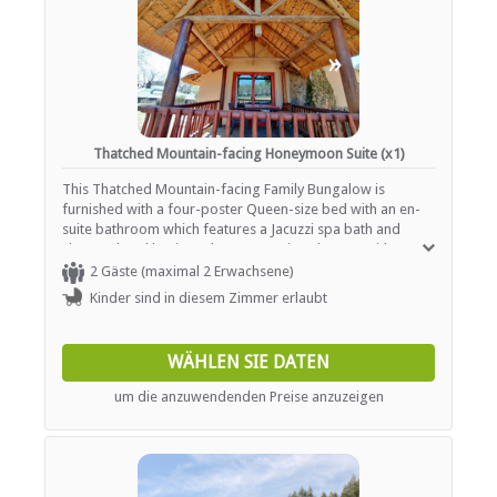
«
»
Thatched Mountain-facing Honeymoon Suite (x1)
This Thatched Mountain-facing Family Bungalow is
furnished with a four-poster Queen-size bed with an en-
suite bathroom which features a Jacuzzi spa bath and
shower, hand basin and WC. A spacious lounge with a
fridge and log fireplace opens onto a covered verandah.
2 Gäste (maximal 2 Erwachsene)
Spacious bedrooms and log fireplaces all form part of the
Kinder sind in diesem Zimmer erlaubt
Ardmore experience. Facilities include bathroom
amenities, Wireless internet connection, coffee and tea
making facilities, complimentary high speed internet in
WÄHLEN SIE DATEN
room, maid service, converters/ Voltage adaptors, desk,
fireplace, hairdryer, patio, non-smoking, refrigerator, safe
um die anzuwendenden Preise anzuzeigen
and a sitting area.