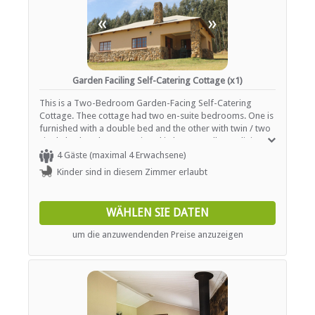
«
»
Garden Faciling Self-Catering Cottage (x1)
This is a Two-Bedroom Garden-Facing Self-Catering
Cottage. Thee cottage had two en-suite bedrooms. One is
furnished with a double bed and the other with twin / two
single beds. It has a spacious kitchen as well as a dining
area and lounge with fireplace. There is a vehicle access
4 Gäste (maximal 4 Erwachsene)
gate as well as a pedestrian access gate to the yard. The
Kinder sind in diesem Zimmer erlaubt
cottage has magnificent mountain views as well as garden
views. Enjoy the spectacular views from a lovely set
veranda. It is set back from the other units and has a nice
WÄHLEN SIE DATEN
large lawn in front of the cottage.
um die anzuwendenden Preise anzuzeigen