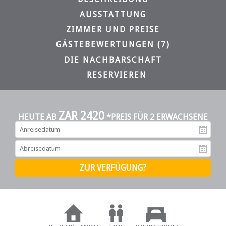
AUSSTATTUNG
ZIMMER UND PREISE
GÄSTEBEWERTUNGEN (7)
DIE NACHBARSCHAFT
RESERVIEREN
ZAR 2420
HEUTE AB
*PREIS FÜR 2 ERWACHSENE
An
Ab