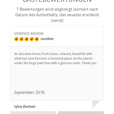
7 Bewertungen wird angezeigt (sortiert nach
Datum des Aufenthalts, das neueste erscheint
zuerst)
VERIFIED REVIEW
V
excellent
An absolute home from home, relaxed, beautiful with
W
what has now become a favourite place on the planet -
f
under the huge pain tree with a glorious view. Thank you
September 2018
M
Sylvia (Durban)
S