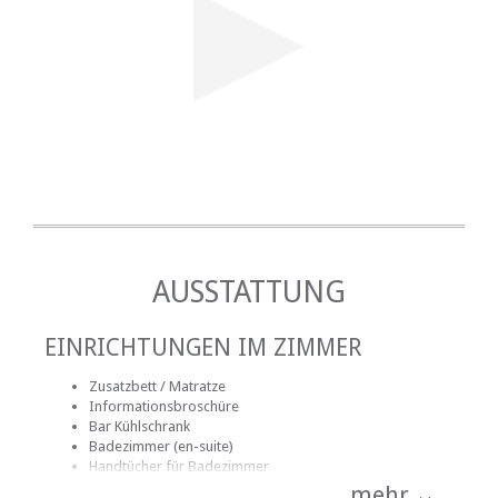
• Schwimmbad
• Sitzbereiche außerhalb
• Die Einheiten sind rauchfrei. Im Außenbereich
stehen Raucherbereiche zur Verfügung
FRÜHSTÜCK:
Ein leckeres Frühstück wird auf Anfrage serviert.
AUSSTATTUNG
EINRICHTUNGEN IM ZIMMER
Zusatzbett / Matratze
Informationsbroschüre
Bar Kühlschrank
Badezimmer (en-suite)
Handtücher für Badezimmer
Bettwäsche
mehr