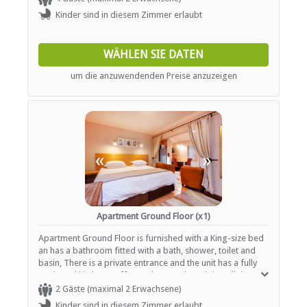
Garten(e)
area, free Wi-Fi, large flatscreen LCD TV with DSTV, secure
Kinder sind in diesem Zimmer erlaubt
Zimmerreinigung (täglich)
inside parking.
Wäscheservice
Parkplatz (abseits der Straße)
WÄHLEN SIE DATEN
Parken (verdeckt)
Rezeption (Geschäftszeiten)
um die anzuwendenden Preise anzuzeigen
Sicherheit (Alarmanlage)
Rauchen: in abgegrenzten Gebieten
Rauchen: Nicht drinnen
Schwimmbad
Weckrufe
«
»
ESSEN UND TRINKEN
Braai / Grill (BBQ)
Kostenloser Tee / Kaffee
Zimmerservice
Apartment Ground Floor (x1)
Apartment Ground Floor is furnished with a King-size bed
INTERNET
an has a bathroom fitted with a bath, shower, toilet and
basin, There is a private entrance and the unit has a fully
equipped kitchen, coffee and tea station, sitting/dining
Kostenloses Wi-Fi
area, free Wi-Fi, large flatscreen LCD TV with DSTV, secure
2 Gäste (maximal 2 Erwachsene)
inside parking.
Kinder sind in diesem Zimmer erlaubt