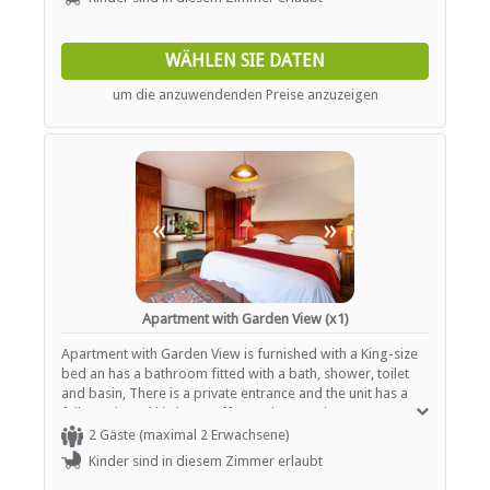
TRANSFERS
Flughafentransfers
WÄHLEN SIE DATEN
Andere Übertragungen verfügbar
um die anzuwendenden Preise anzuzeigen
«
»
Apartment with Garden View (x1)
Apartment with Garden View is furnished with a King-size
bed an has a bathroom fitted with a bath, shower, toilet
and basin, There is a private entrance and the unit has a
fully equipped kitchen, coffee and tea station,
sitting/dining area, free Wi-Fi, large flatscreen LCD TV with
2 Gäste (maximal 2 Erwachsene)
DSTV, double doors overlooking the garden, secure inside
Kinder sind in diesem Zimmer erlaubt
parking.