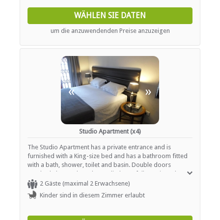
WÄHLEN SIE DATEN
um die anzuwendenden Preise anzuzeigen
«
»
Studio Apartment (x4)
The Studio Apartment has a private entrance and is
furnished with a King-size bed and has a bathroom fitted
with a bath, shower, toilet and basin. Double doors
overlook the garden. The studio has a fully equipped
kitchen, coffee and tea station, free Wi-Fi, large flat screen
2 Gäste (maximal 2 Erwachsene)
LCD TV with DSTV, secure inside parking.
Kinder sind in diesem Zimmer erlaubt