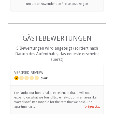
um die anzuwendenden Preise anzuzeigen
GÄSTEBEWERTUNGEN
5 Bewertungen wird angezeigt (sortiert nach
Datum des Aufenthalts, das neueste erscheint
zuerst)
VERIFIED REVIEW
V
poor
For Dudu, our host's sake, excellent at that, I will not
L
expand on what we found Extremely poor in an area like
c
Waterkloof. Reasonable for the rate that we paid. The
L
apartment is...
fortgesetzt
a