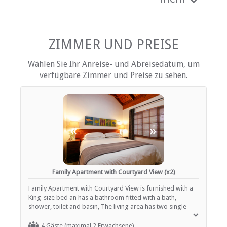
Kinder: Kinderbett, Hochstuhl, usw.
Mitgelieferte Reinigungsmittel
Radiowecker
kostenlose Toilettenartikel
Schreibtisch
ZIMMER UND PREISE
DVD-Player
Fan
Wählen Sie Ihr Anreise- und Abreisedatum, um
Haartrockner
verfügbare Zimmer und Preise zu sehen.
Heizung (en)
Internationale Steckdosen
Internetverbindung (drahtlos)
Eisen / Hosenpresse
Küche (komplett ausgestattet)
Terrasse / Veranda / Balkon
«
»
Privater Pool
Safe für Wertsachen
Rauchen: nicht erlaubt
Tee- und Kaffeekocher
Fernsehen (mit M-Net)
Family Apartment with Courtyard View (x2)
Fernsehen (mit Satellit)
Family Apartment with Courtyard View is furnished with a
King-size bed an has a bathroom fitted with a bath,
EINRICHTUNGEN AUF DEM GELÄNDE
shower, toilet and basin, The living area has two single
beds. There is a private entrance and the unit has a fully
Kinderfreundlich (alle Altersgruppen)
equipped kitchen, coffee and tea station, sitting/dining
4 Gäste (maximal 2 Erwachsene)