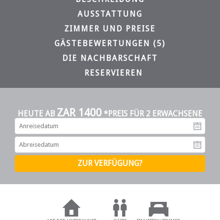
AUSSTATTUNG
ZIMMER UND PREISE
GÄSTEBEWERTUNGEN (5)
DIE NACHBARSCHAFT
RESERVIEREN
ZAR 1400
HEUTE AB
*PREIS FÜR 2 ERWACHSENE
An
Ab