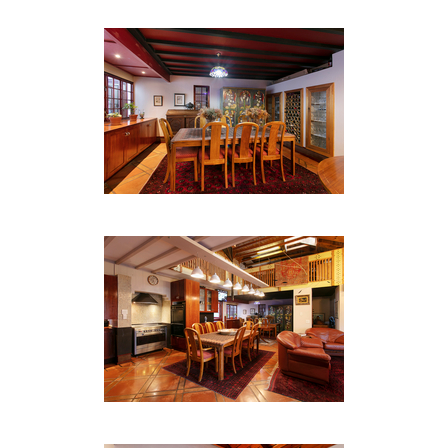
Badewanne sowie separater Dusche
• Eine Küche mit großem Kühl- / Gefrierschrank,
vier Herdplatten und einer Mikrowelle
• Ein Essbereich mit einem Esstisch für vier
Personen.
• Lounge-Bereich mit Sesseln, großem Fernseher
(DSTV) und 2 Einzelbetten.
• Drahtlose Internetverbindung
• Balkon oder Gartenzugang
Die Einzel- / Doppeleinheiten umfassen:
• Eigener Eingang
• Offener Plan
• Modernes Bad mit Badewanne sowie separater
Dusche
• Kingsize-Bett oder 2 Einzelbetten
• Voll ausgestattete Küchen
• Sessel und großer Fernseher 80cm (DSTV)
• Drahtlose Internetverbindung
• Balkon oder Gartenzugang