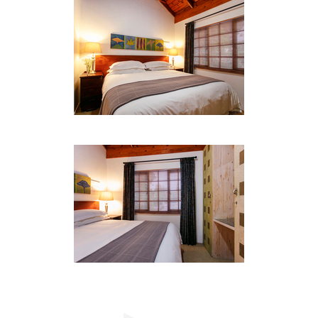
DIENSTE UND EINRICHTUNGEN:
• Voll ausgestattete Küchen
• Kaffee und Tee
• Toilettenartikel: Shampoo und Seife
• Bügeleisen und Bügelbrett
• Großer Fernseher (DSTV)
• Drahtlose Internetverbindungen
• Heizungen und Lüfter
• Radio / CD-Spieler
• Wecker
• Föhn
• Mini-Safe
• Dienstleistungen:
• Die Einheiten werden täglich gewartet
• Fax- und Kopiermöglichkeiten
• Wäscheservice steht auf Anfrage zur Verfügung
• Wäscheleinen für Etagen- und Wäscheständer
• Überdachte Parkplätze auf dem Grundstück
• Flughafentransfers und Ausflüge können mit
unseren Dienstleistern vereinbart werden