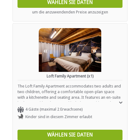
WÄHLEN SIE DATEN
um die anzuwendenden Preise anzuzeigen
«
»
Loft Family Apartment (x1)
The Loft Family Apartment accommodates two adults and
two children, offering a comfortable open-plan space
with a kitchenette and seating area. It features an en-suite
bathroom with a shower and includes amenities such as
Wi-Fi, a TV with streaming services, a desk, safe, and daily
4 Gäste (maximal 2 Erwachsene)
cleaning service. Guests also have access to coffee and tea
Kinder sind in diesem Zimmer erlaubt
facilities, a microwave, refrigerator, toaster, towels, and
bathroom essentials, all within a non-smoking
environment.
WÄHLEN SIE DATEN