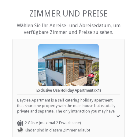
Tee- und Kaffeekocher
Fernsehen (mit Satellit)
ZIMMER UND PREISE
EINRICHTUNGEN AUF DEM GELÄNDE
Wählen Sie Ihr Anreise- und Abreisedatum, um
verfügbare Zimmer und Preise zu sehen.
Kinderfreundlich (alle Altersgruppen)
Garten(e)
Parkplatz (abseits der Straße)
Rauchen: Nicht drinnen
ESSEN UND TRINKEN
Braai / Grill (BBQ)
Exclusive Use Holiday Apartment (x1)
INTERNET
Baytree Apartment is a self catering holiday apartment
Kostenloses Wi-Fi
that share the property with the main house but is totally
private and separate. The only interaction you may have
with other guests is through the main gate and garage.
Once past the main house you head up the stairs to the
2 Gäste (maximal 2 Erwachsene)
apartment where you can enjoy a totally private stay. Each
Kinder sind in diesem Zimmer erlaubt
apartment sleeps two adults in a King-size bed. There is