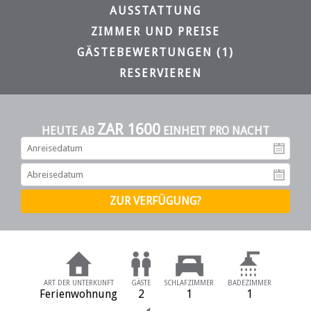
AUSSTATTUNG
ZIMMER UND PREISE
GÄSTEBEWERTUNGEN (1)
RESERVIEREN
ZAR 1600
HEUTE AB
EINHEIT PRO NACHT
An
Ab
ART DER UNTERKUNFT
GÄSTE
SCHLAFZIMMER
BADEZIMMER
Ferienwohnung
2
1
1