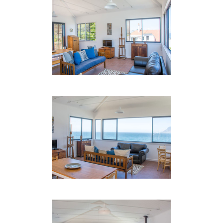
Kapstadt können Sie nicht nur die
zurückkehrenden Boote für den Fang des Tages am
Mittag treffen, sondern die kleinen, gepflasterten
Straßen, Geschäfte und Restaurants machen dies
zu einem einfachen Ort, um die Zeit zu vertreiben
und das schnelle Tempo zu vergessen vom
Stadtleben.
Antiquitätenläden, Antiquariate, Kunstgalerien
und ein blühendes Theater haben in Kalk Bay zu
einem echten Gemeinschaftsgefühl geführt.