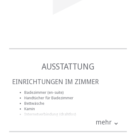
AUSSTATTUNG
EINRICHTUNGEN IM ZIMMER
Badezimmer (en-suite)
Handtücher für Badezimmer
Bettwäsche
Kamin
Internetverbindung (drahtlos)
Kochnische (teilweise ausgestattet)
mehr
Terrasse / Veranda / Balkon
Rauchen: nicht erlaubt