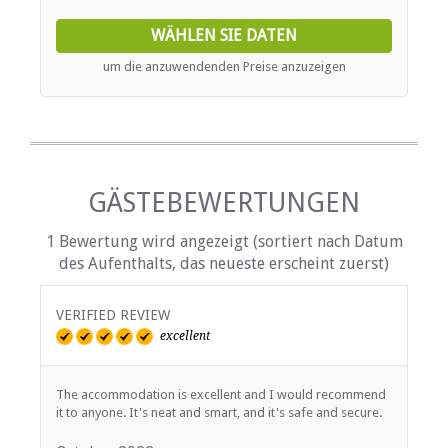
one bathroom with a shower. There is a comfortable open
plan living area with a TV, fireplace, dining table and well
WÄHLEN SIE DATEN
equipped kitchenette with a fridge, microwave, two plate
stove, toaster, crockery and cutlery. There is a patio area
um die anzuwendenden Preise anzuzeigen
with a Weber braai and stunning views.
GÄSTEBEWERTUNGEN
1 Bewertung wird angezeigt (sortiert nach Datum
des Aufenthalts, das neueste erscheint zuerst)
VERIFIED REVIEW
excellent
The accommodation is excellent and I would recommend
it to anyone. It's neat and smart, and it's safe and secure.