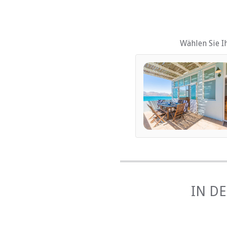
Kinderfreundlich (alle A
Garten(e)
Wählen Sie I
ESSEN UND TRINK
Braai / Grill (BBQ)
INTERNET
Kostenloses Wi-Fi
TRANSFERS
Flughafentransfers
IN D