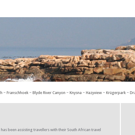
drinks fridge, and a breakfast bar with stools. The dining area
contains a large 10-seater wooden table and chairs. There is a
TV lounge with a fireplace, and a flat-screen TV with DStv and
a DVD player. Beautiful sea views can be enjoyed from the
living area. The dining area opens to a covered patio with a
table and chairs, weber braai facilities and stunning sea views.
ch
~
Franschhoek
~
Blyde River Canyon
~
Knysna
~
Hazyview
~
Krügerpark
~
Dr
s been assisting travellers with their South African travel