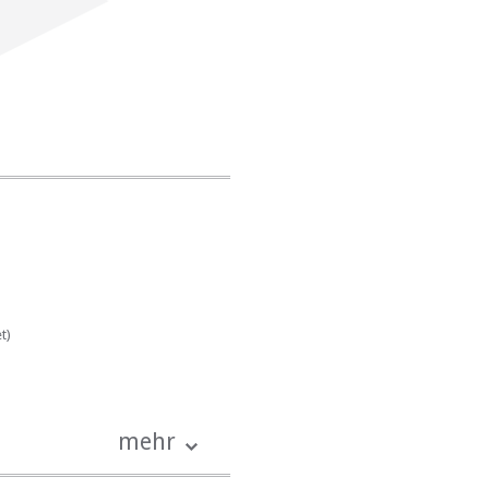
morgens einen Kaffee und
t)
mehr