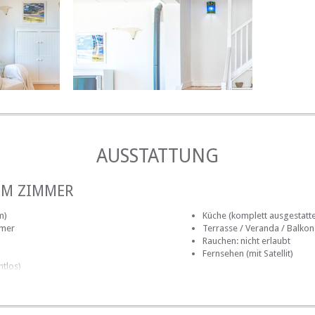
r schwimmen Sie in einem der Gezeitenpools. Genießen Sie 
uft ein.
AUSSTATTUNG
IM ZIMMER
m)
Küche (komplett ausgestatte
mmer
Terrasse / Veranda / Balkon
Rauchen: nicht erlaubt
Fernsehen (mit Satellit)
htlos)
AUF DEM GELÄNDE