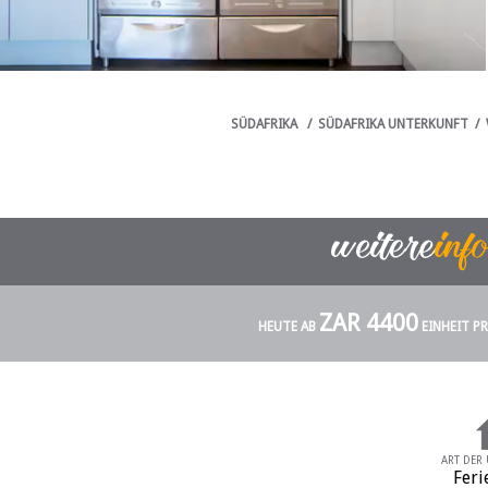
SÜDAFRIKA
/
SÜDAFRIKA UNTERKUNFT
/
ZAR 4400
HEUTE AB
EINHEIT P
ART DER
Feri