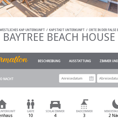
WESTLICHES KAP UNTERKUNFT
/
KAPSTADT UNTERKUNFT
/
ORTE IN DER FALSE
BAYTREE BEACH HOUSE
BESCHREIBUNG
AUSSTATTUNG
ZIMMER UND
RO NACHT
Anreiseda
 UNTERKUNFT
GÄSTE
SCHLAFZIMMER
BADEZIMMER
MINDESTAU
enhaus
10
4
3
2 Nä