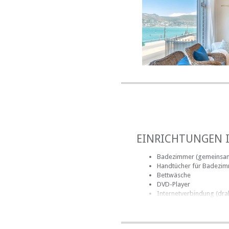
für eine Surfstunde ode
atmen Sie die frische Seel
EINRICHTUNGEN 
Badezimmer (gemeinsa
Handtücher für Badezi
Bettwäsche
DVD-Player
Internetverbindung (dra
EINRICHTUNGEN 