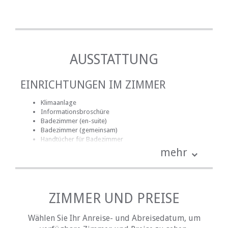
AUSSTATTUNG
EINRICHTUNGEN IM ZIMMER
Klimaanlage
Informationsbroschüre
Badezimmer (en-suite)
Badezimmer (gemeinsam)
Handtücher für Badezimmer
Bettwäsche
mehr
Mitgelieferte Reinigungsmittel
kostenlose Toilettenartikel
DVD-Player
Fan
Kamin
ZIMMER UND PREISE
Haartrockner
Heizung (en)
Wählen Sie Ihr Anreise- und Abreisedatum, um
Internetverbindung (drahtlos)