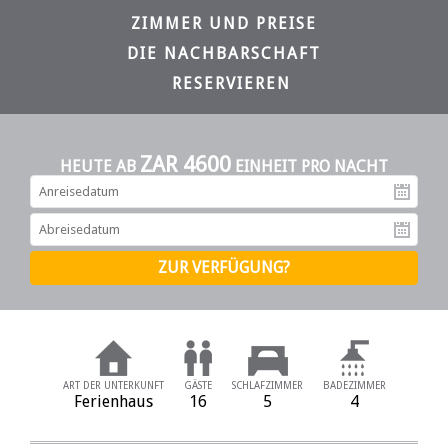
ZIMMER UND PREISE
DIE NACHBARSCHAFT
RESERVIEREN
ZAR 4600
HEUTE AB
EINHEIT PRO NACHT
An
Ab
ART DER UNTERKUNFT
GÄSTE
SCHLAFZIMMER
BADEZIMMER
Ferienhaus
16
5
4