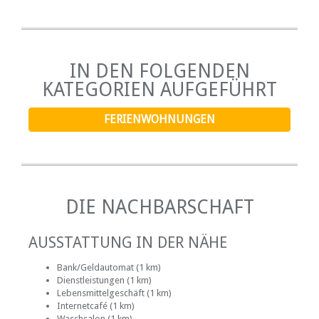
Braai / Grill (BBQ)
Kostenloser Tee / Kaffee
INTERNET
IN DEN FOLGENDEN
Kostenloses Wi-Fi
KATEGORIEN AUFGEFÜHRT
FERIENWOHNUNGEN
DIE NACHBARSCHAFT
AUSSTATTUNG IN DER NÄHE
Bank/Geldautomat (1 km)
Dienstleistungen (1 km)
Lebensmittelgeschäft (1 km)
Internetcafé (1 km)
Waschsalon (1 km)