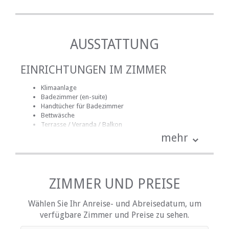
AUSSTATTUNG
EINRICHTUNGEN IM ZIMMER
Klimaanlage
Badezimmer (en-suite)
Handtücher für Badezimmer
Bettwäsche
Terrasse / Veranda / Balkon
Rauchen: nicht erlaubt
mehr
Tee- und Kaffeekocher
Fernsehen (mit Satellit)
EINRICHTUNGEN AUF DEM GELÄNDE
ZIMMER UND PREISE
Kinderfreundlich (alle Altersgruppen)
Wählen Sie Ihr Anreise- und Abreisedatum, um
Garten(e)
verfügbare Zimmer und Preise zu sehen.
Gästelounge mit TV
Zimmerreinigung (täglich)