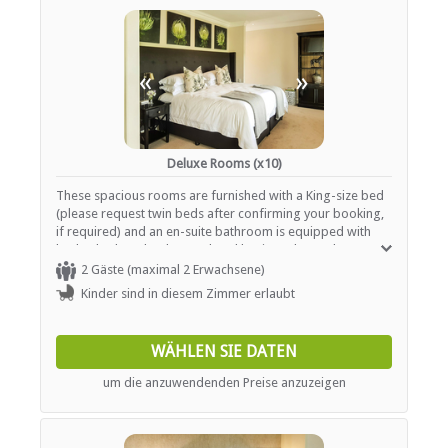
Wäscheservice
Parkplatz (abseits der Straße)
Rauchen: Nicht drinnen
Schwimmbad
«
»
ESSEN UND TRINKEN
Kostenloser Tee / Kaffee
Deluxe Rooms (x10)
These spacious rooms are furnished with a King-size bed
INTERNET
(please request twin beds after confirming your booking,
if required) and an en-suite bathroom is equipped with
Kostenloses Wi-Fi
both a bath and a shower, hand basin and WC. These
rooms make use of a shared coffee / tea station.
2 Gäste (maximal 2 Erwachsene)
Kinder sind in diesem Zimmer erlaubt
WÄHLEN SIE DATEN
um die anzuwendenden Preise anzuzeigen