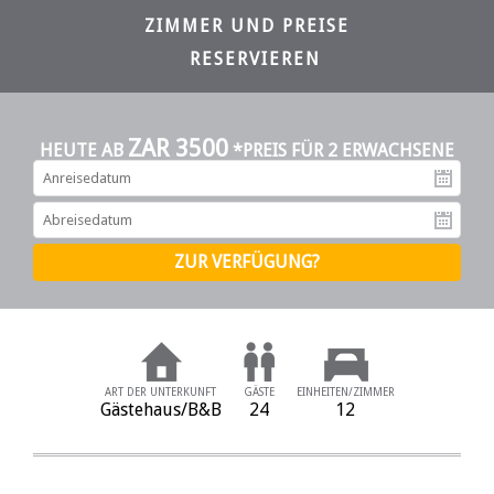
ZIMMER UND PREISE
RESERVIEREN
ZAR 3500
HEUTE AB
*PREIS FÜR 2 ERWACHSENE
An
Ab
ART DER UNTERKUNFT
GÄSTE
EINHEITEN/ZIMMER
Gästehaus/B&B
24
12