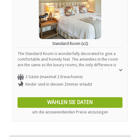
«
»
Standard Room (x2)
The Standard Room is wonderfully decorated to give a
comfortable and homely feel. The amenities in the room
are the same as the luxury rooms, the only difference is
that the room does not have a terrace or view like the
luxury rooms have. The rooms are furnished with a King-
2 Gäste (maximal 2 Erwachsene)
size bed (please request twin beds after confirming your
Kinder sind in diesem Zimmer erlaubt
booking, if required) and an en-suite bathroom is
equipped with both a bath and a shower, hand basin and
WC. These rooms make use of a shared coffee / tea
WÄHLEN SIE DATEN
station.
um die anzuwendenden Preise anzuzeigen