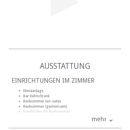
AUSSTATTUNG
EINRICHTUNGEN IM ZIMMER
Klimaanlage
Bar Kühlschrank
Badezimmer (en-suite)
Badezimmer (gemeinsam)
Handtücher für Badezimmer
Bettwäsche
mehr
kostenlose Toilettenartikel
Fan