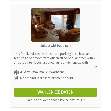
«
»
Suite 2 with Patio (x1)
This family suite is on the secure parking area level and
features a bedroom with queen sized bed, another with 2
three-quarter-beds, a patio, lounge, kitchenette with
dining area, full bathroom, air-conditioning, ceiling fans,
satellite TV and town/valley view
4 Gäste (maximal 4 Erwachsene)
Kinder sind in diesem Zimmer erlaubt
WÄHLEN SIE DATEN
um die anzuwendenden Preise anzuzeigen