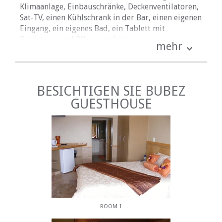
Klimaanlage, Einbauschränke, Deckenventilatoren,
Sat-TV, einen Kühlschrank in der Bar, einen eigenen
Eingang, ein eigenes Bad, ein Tablett mit
Bewirtung und Pflegeprodukte.
mehr
Bitte beachten Sie die einzelnen
Zimmerbeschreibungen mit Fotos unten, um Ihnen
bei Ihrer Auswahl zu helfen.
BESICHTIGEN SIE BUBEZ
Es gibt eine Dun-Terrasse, einen Garten, einen
GUESTHOUSE
saisonalen Halb-Innenpool, eine Gästelounge,
Grillmöglichkeiten und sichere Parkplätze.
EINRICHTUNGEN
• Fernseher mit Satellitenkanälen
• Klimaanlage
• Schwimmbad
• Sicheres Parken
FRÜHSTÜCK
ROOM 1
Ein komplettes englisches und kontinentales