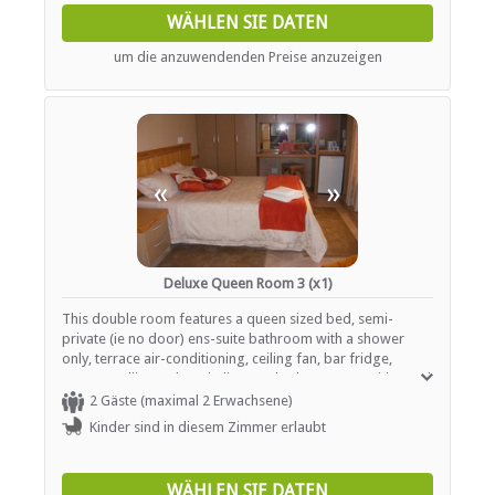
WÄHLEN SIE DATEN
um die anzuwendenden Preise anzuzeigen
«
»
Deluxe Queen Room 3 (x1)
This double room features a queen sized bed, semi-
private (ie no door) ens-suite bathroom with a shower
only, terrace air-conditioning, ceiling fan, bar fridge,
DSTV/satellite TV, hospitality tray, bathroom amenities and
tea and coffee making facilities.
2 Gäste (maximal 2 Erwachsene)
Kinder sind in diesem Zimmer erlaubt
WÄHLEN SIE DATEN