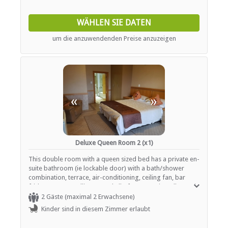
Braai / Grill (BBQ)
WÄHLEN SIE DATEN
Kostenloser Tee / Kaffee
Restaurant / Esszimmer
um die anzuwendenden Preise anzuzeigen
INTERNET
Kostenloses Wi-Fi
«
»
Deluxe Queen Room 2 (x1)
This double room with a queen sized bed has a private en-
suite bathroom (ie lockable door) with a bath/shower
combination, terrace, air-conditioning, ceiling fan, bar
fridge, DSTV/satellite TV, and all of a mountain, valley and
town view.
2 Gäste (maximal 2 Erwachsene)
Kinder sind in diesem Zimmer erlaubt