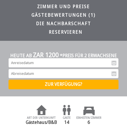
ZIMMER UND PREISE
GÄSTEBEWERTUNGEN (1)
DIE NACHBARSCHAFT
RESERVIEREN
ZAR 1200
HEUTE AB
*PREIS FÜR 2 ERWACHSENE
An
Ab
ART DER UNTERKUNFT
GÄSTE
EINHEITEN/ZIMMER
Gästehaus/B&B
14
6