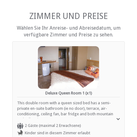
Internetverbindung (drahtlos)
Kochnische (teilweise ausgestattet)
Terrasse / Veranda / Balkon
ZIMMER UND PREISE
Rauchen: nicht erlaubt
Tee- und Kaffeekocher
Wählen Sie Ihr Anreise- und Abreisedatum, um
Fernsehen (mit M-Net)
verfügbare Zimmer und Preise zu sehen.
Fernsehen (mit Satellit)
EINRICHTUNGEN AUF DEM GELÄNDE
Klimaanlage
«
»
Kinderfreundlich (alle Altersgruppen)
Garten(e)
Zimmerreinigung (täglich)
Parkplatz (abseits der Straße)
Parken (verdeckt)
Deluxe Queen Room 1 (x1)
Rezeption (Geschäftszeiten)
Dachdeck
This double room with a queen sized bed has a semi-
Rauchen: in abgegrenzten Gebieten
private en-suite bathroom (ie no door), terrace, air-
Rauchen: Nicht drinnen
conditioning, ceiling fan, bar fridge and both mountain
Schwimmbad
and valley view.
2 Gäste (maximal 2 Erwachsene)
ESSEN UND TRINKEN
Kinder sind in diesem Zimmer erlaubt