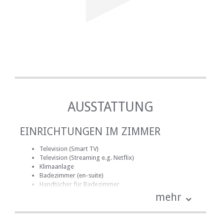
AUSSTATTUNG
EINRICHTUNGEN IM ZIMMER
Television (Smart TV)
Television (Streaming e.g. Netflix)
Klimaanlage
Badezimmer (en-suite)
Handtücher für Badezimmer
Bettwäsche
mehr
kostenlose Toilettenartikel
Schreibtisch
Haartrockner