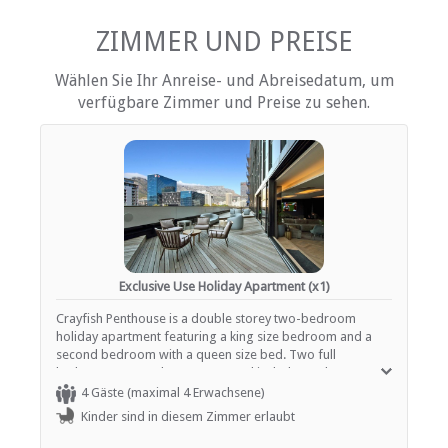
Internetverbindung (drahtlos)
Eisen / Hosenpresse
ZIMMER UND PREISE
Küche (komplett ausgestattet)
Terrasse / Veranda / Balkon
Wählen Sie Ihr Anreise- und Abreisedatum, um
Privater Pool
verfügbare Zimmer und Preise zu sehen.
Rauchen: nicht erlaubt
Tee- und Kaffeekocher
EINRICHTUNGEN AUF DEM GELÄNDE
Elevators
Klimaanlage
Kinderfreundlich (alle Altersgruppen)
Portier
Fitnessstudio / Fitnesscenter
Exclusive Use Holiday Apartment (x1)
Kurort
Crayfish Penthouse is a double storey two-bedroom
Parkplatz (abseits der Straße)
holiday apartment featuring a king size bedroom and a
Rezeption (Geschäftszeiten)
second bedroom with a queen size bed. Two full
Sicherheit (Wache)
bathrooms serve the property and include modern
Rauchen: Nicht drinnen
fixtures and comfortable amenities. The fully equipped
Schwimmbad
4 Gäste (maximal 4 Erwachsene)
kitchen supports self catering convenience, while smart
Kinder sind in diesem Zimmer erlaubt
televisions and complimentary Wi-Fi provide entertainment
ESSEN UND TRINKEN
and connectivity. A rooftop terrace with a swimming pool