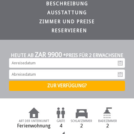
BESCHREIBUNG
AUSSTATTUNG
ZIMMER UND PREISE
RESERVIEREN
ZAR 9900
HEUTE AB
*PREIS FÜR 2 ERWACHSENE
An
Ab
ART DER UNTERKUNFT
GÄSTE
SCHLAFZIMMER
BADEZIMMER
Ferienwohnung
4
2
2