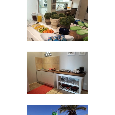
Wohnbereich / Küche und einem separaten
Schlafzimmer mit Doppelbett und Dusche en-
suite. Tagesbett im Wohnbereich. Ausgestattet mit
einem Kühlschrank, Wasserkocher, Toaster,
Mikrowelle, Snackwich Maker und elektrischer
Bratpfanne.
Einheit 3:
Zwei Doppelzimmer, jedes mit eigenem
Badezimmer. Eine große offene Küche / Ess-und
Wohnbereich mit Schlafcouch. Ausgestattet mit:
Kühlschrank, Wasserkocher, Toaster, Mikrowelle,
Snackwich Maker, elektrische Bratpfanne,
Kochplatte und Umluftofen.
ZUSÄTZLICHE EINRICHTUNGEN
Tee, Kaffee und Zwieback stehen in den
Unterkünften zur Verfügung. Bettwäsche,
Handtücher und grundlegende Toilettenartikel
zur Verfügung gestellt. Mehrkanal-Fernseher (mit