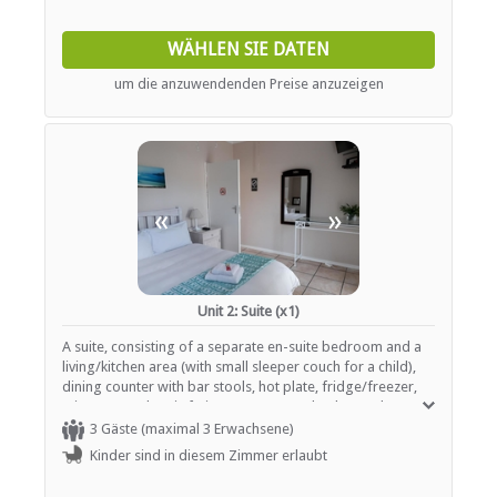
ESSEN UND TRINKEN
WÄHLEN SIE DATEN
um die anzuwendenden Preise anzuzeigen
Braai / Grill (BBQ)
Kostenloser Tee / Kaffee
INTERNET
Kostenloses Wi-Fi
«
»
TRANSFERS
Flughafentransfers
Unit 2: Suite (x1)
A suite, consisting of a separate en-suite bedroom and a
living/kitchen area (with small sleeper couch for a child),
dining counter with bar stools, hot plate, fridge/freezer,
microwave, electric frying pan, toaster, kettle, crockery,
etc.
3 Gäste (maximal 3 Erwachsene)
Kinder sind in diesem Zimmer erlaubt