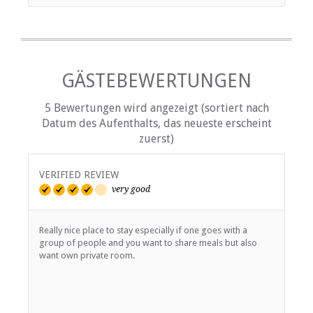
GÄSTEBEWERTUNGEN
5 Bewertungen wird angezeigt (sortiert nach
Datum des Aufenthalts, das neueste erscheint
zuerst)
VERIFIED REVIEW
V
very good
Really nice place to stay especially if one goes with a
W
group of people and you want to share meals but also
a
want own private room.
m
d