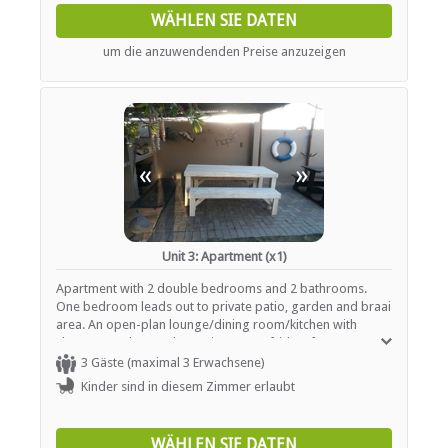
WÄHLEN SIE DATEN
um die anzuwendenden Preise anzuzeigen
«
»
Unit 3: Apartment (x1)
Apartment with 2 double bedrooms and 2 bathrooms.
One bedroom leads out to private patio, garden and braai
area. An open-plan lounge/dining room/kitchen with
sleeper couch. Hot plate, microwave, fridge/freezer,
crockery, etc.
3 Gäste (maximal 3 Erwachsene)
Kinder sind in diesem Zimmer erlaubt
WÄHLEN SIE DATEN