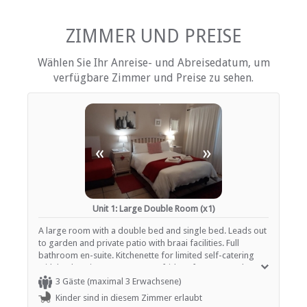
Radiowecker
kostenlose Toilettenartikel
Schreibtisch
ZIMMER UND PREISE
Fan
Haartrockner
Wählen Sie Ihr Anreise- und Abreisedatum, um
Heizung (en)
verfügbare Zimmer und Preise zu sehen.
Internationale Steckdosen
Internetverbindung (ADSL)
Eisen / Hosenpresse
Küche (komplett ausgestattet)
Kochnische (teilweise ausgestattet)
Terrasse / Veranda / Balkon
«
»
Rauchen: nicht erlaubt
Hi fi
Tee- und Kaffeekocher
Fernsehen (mit M-Net)
Unit 1: Large Double Room (x1)
EINRICHTUNGEN AUF DEM GELÄNDE
A large room with a double bed and single bed. Leads out
to garden and private patio with braai facilities. Full
Garten(e)
bathroom en-suite. Kitchenette for limited self-catering
Parkplatz (abseits der Straße)
with kettle, microwave, toaster, fridge /freezer, crockery
Rezeption (Geschäftszeiten)
and cutlery.
3 Gäste (maximal 3 Erwachsene)
Rauchen: in abgegrenzten Gebieten
Kinder sind in diesem Zimmer erlaubt
Rauchen: Nicht drinnen