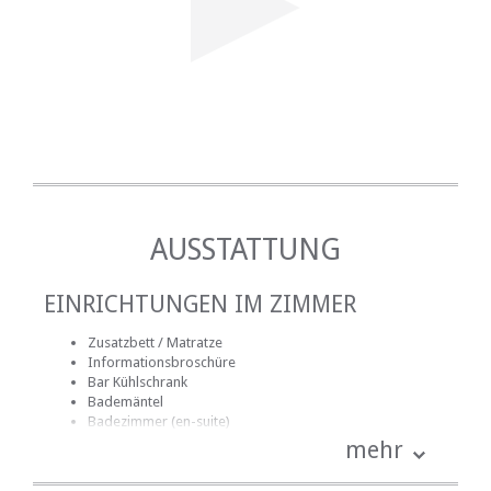
AUSSTATTUNG
EINRICHTUNGEN IM ZIMMER
Zusatzbett / Matratze
Informationsbroschüre
Bar Kühlschrank
Bademäntel
Badezimmer (en-suite)
Handtücher für Badezimmer
mehr
Bettwäsche
Mitgelieferte Reinigungsmittel