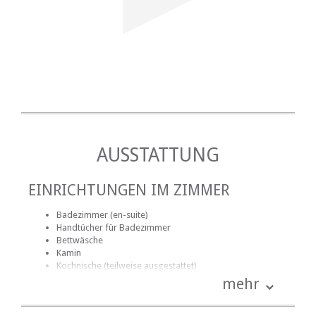
AUSSTATTUNG
EINRICHTUNGEN IM ZIMMER
Badezimmer (en-suite)
Handtücher für Badezimmer
Bettwäsche
Kamin
Kochnische (teilweise ausgestattet)
Terrasse / Veranda / Balkon
mehr
Rauchen: nicht erlaubt