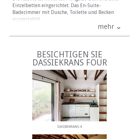
Einzelbetten eingerichtet. Das En-Suite-
Badezimmer mit Dusche, Toilette und Becken
ausgestattet.
mehr
Es gibt eine offene Küchenzeile mit einem 12 -V -
Camping -Kühlschrank, einem Essbereich und
einem Innenkamin. Die Beleuchtung wird von
solaren Batterien geliefert.
BESICHTIGEN SIE
Draußen gibt es eine Terrasse und einen Braai und
DASSIEKRANS FOUR
eine Feuerstelle im Freien.
AKTIVITÄTEN UND ATTRAKTIONEN
Kleinrivier ist ein Paradies für Wanderer,
Vogelbeobachter und diejenigen, die einfach für
eine Weile anderen Menschen entkommen wollen.
Wir haben keine der Big Five eingeführt, daher ist
es sicher, zu Fuß zu gehen und unsere vielen Wege
selbst zu erkunden.
DASSIEKRANS 4
Die Landschaft in der Kleinrivier -Schlucht ist