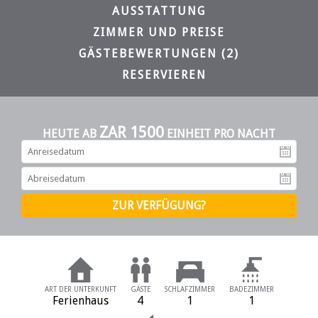
AUSSTATTUNG
ZIMMER UND PREISE
GÄSTEBEWERTUNGEN (2)
RESERVIEREN
ZAR 1500
HEUTE AB
EINHEIT PRO NACHT
An
Ab
ART DER UNTERKUNFT
GÄSTE
SCHLAFZIMMER
BADEZIMMER
Ferienhaus
4
1
1