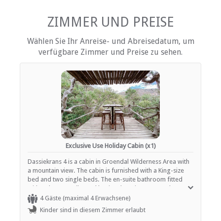
EINRICHTUNGEN AUF DEM GELÄNDE
ZIMMER UND PREISE
Fire pit
Kinderfreundlich (alle Altersgruppen)
Wählen Sie Ihr Anreise- und Abreisedatum, um
Garten(e)
verfügbare Zimmer und Preise zu sehen.
Parkplatz (abseits der Straße)
Rauchen: Nicht drinnen
ESSEN UND TRINKEN
Braai / Grill (BBQ)
Exclusive Use Holiday Cabin (x1)
Dassiekrans 4 is a cabin in Groendal Wilderness Area with
a mountain view. The cabin is furnished with a King-size
bed and two single beds. The en-suite bathroom fitted
with a shower, toilet and basin. There is an open plan
kitchenette with a 12V camping fridge, a dining area and
4 Gäste (maximal 4 Erwachsene)
indoor fireplace. Lighting is supplied by solar powered
Kinder sind in diesem Zimmer erlaubt
batteries. Outside there is a patio and an outdoor braai