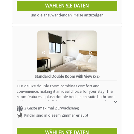
as a hairdryer, iron, and bathroom amenities are also
WÄHLEN SIE DATEN
included for your convenience. Please note that the room
is non-smoking, and converters or voltage adaptors are
um die anzuwendenden Preise anzuzeigen
available if needed.
«
»
Standard Double Room with View (x2)
Our deluxe double room combines comfort and
convenience, making it an ideal choice for your stay. The
room features a plush double bed, an en-suite bathroom
with a shower, and all the necessary amenities to enhance
your experience. Enjoy breathtaking city views and stream
2 Gäste (maximal 2 Erwachsene)
your favorite shows on the Smart TV with Netflix. A
Kinder sind in diesem Zimmer erlaubt
dedicated workspace with high-speed Wi-Fi ensures you
can stay productive during your visit. Guests also have
access to a communal kitchen for added flexibility.
WÄHLEN SIE DATEN