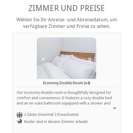
ZIMMER UND PREISE
EINRICHTUNGEN AUF DEM GELÄNDE
Wählen Sie Ihr Anreise- und Abreisedatum, um
Klimaanlage
verfügbare Zimmer und Preise zu sehen.
Kinderfreundlich (alle Altersgruppen)
Portier
Garten(e)
Gästelounge mit TV
Zimmerreinigung (täglich)
Wäscheservice
«
»
Sicherheit (Alarmanlage)
Rauchen: Nicht drinnen
INTERNET
Economy Double Room (x4)
Kostenloses Wi-Fi
Our economy double room is thoughtfully designed for
comfort and convenience. It features a cozy double bed
and an en-suite bathroom equipped with a shower and
essential amenities. For your entertainment, enjoy
streaming your favorite shows on the Smart TV with
2 Gäste (maximal 2 Erwachsene)
access to Netflix. A dedicated workspace with high-speed
Kinder sind in diesem Zimmer erlaubt
Wi-Fi ensures you can stay connected, while a ceiling fan
and additional fan provide added comfort. Essentials such