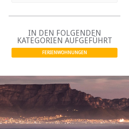
iron, and converters or voltage adaptors to ensure your
needs are met.
IN DEN FOLGENDEN
KATEGORIEN AUFGEFÜHRT
FERIENWOHNUNGEN