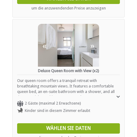
Additional conveniences include a ceiling fan, a portable
fan, a hairdryer, an iron, and converters or voltage
um die anzuwendenden Preise anzuzeigen
adaptors. Please note that the room is non-smoking, and
bathroom essentials are thoughtfully provided for your
comfort.
«
»
Deluxe Queen Room with View (x2)
Our queen room offers a tranquil retreat with
breathtaking mountain views. It features a comfortable
queen bed, an en-suite bathroom with a shower, and all
the essential amenities to ensure a pleasant stay. Stay
connected with high-speed Wi-Fi and make use of the
2 Gäste (maximal 2 Erwachsene)
dedicated workspace, perfect for both business and
Kinder sind in diesem Zimmer erlaubt
leisure travelers. Unwind with streaming options on the
Smart TV while enjoying the serene scenery. Guests also
have access to a communal kitchen for added
WÄHLEN SIE DATEN
convenience. The room is non-smoking and includes
thoughtful touches such as a ceiling fan and converters or