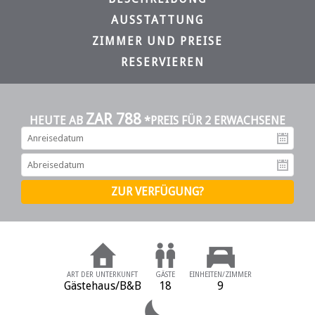
AUSSTATTUNG
ZIMMER UND PREISE
RESERVIEREN
ZAR 788
HEUTE AB
*PREIS FÜR 2 ERWACHSENE
An
Ab
ART DER UNTERKUNFT
GÄSTE
EINHEITEN/ZIMMER
Gästehaus/B&B
18
9