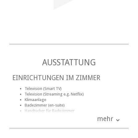
AUSSTATTUNG
EINRICHTUNGEN IM ZIMMER
Television (Smart TV)
Television (Streaming e.g. Netflix)
Klimaanlage
Badezimmer (en-suite)
Handtücher für Badezimmer
Bettwäsche
mehr
Schreibtisch
Internetverbindung (drahtlos)
Rauchen: nicht erlaubt