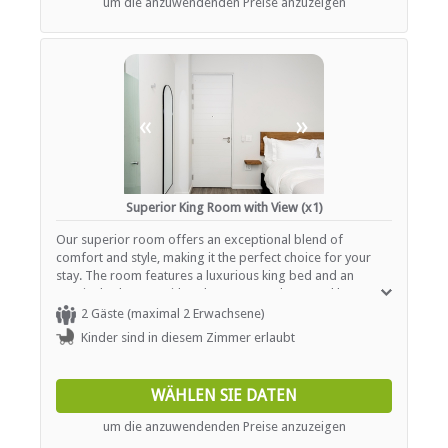
um die anzuwendenden Preise anzuzeigen
voltage adaptors. Bathroom essentials are provided for
your comfort.
«
»
Superior King Room with View (x1)
Our superior room offers an exceptional blend of
comfort and style, making it the perfect choice for your
stay. The room features a luxurious king bed and an
ensuite bathroom with a shower, complemented by
thoughtfully provided essentials. Marvel at breathtaking
2 Gäste (maximal 2 Erwachsene)
mountain and city views from the comfort of your space,
Kinder sind in diesem Zimmer erlaubt
and enjoy streaming your favorite shows on the Smart TV
with Netflix. Stay productive with a dedicated workspace
and high-speed Wi-Fi, or simply relax with the added
WÄHLEN SIE DATEN
comfort of a ceiling fan and an additional portable fan.
Guests also have access to a communal kitchen for added
um die anzuwendenden Preise anzuzeigen
convenience. This non-smoking room includes a hairdryer,