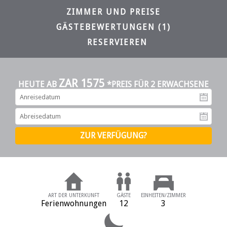
ZIMMER UND PREISE
GÄSTEBEWERTUNGEN (1)
RESERVIEREN
ZAR 1575
HEUTE AB
*PREIS FÜR 2 ERWACHSENE
An
Ab
ART DER UNTERKUNFT
GÄSTE
EINHEITEN/ZIMMER
Ferienwohnungen
12
3