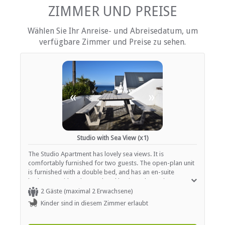
Rauchen: nicht erlaubt
ZIMMER UND PREISE
Tee- und Kaffeekocher
Fernsehen (mit Satellit)
Wählen Sie Ihr Anreise- und Abreisedatum, um
verfügbare Zimmer und Preise zu sehen.
EINRICHTUNGEN AUF DEM GELÄNDE
Kinderfreundlich (alle Altersgruppen)
Parkplatz (abseits der Straße)
«
»
ESSEN UND TRINKEN
Braai / Grill (BBQ)
Studio with Sea View (x1)
INTERNET
The Studio Apartment has lovely sea views. It is
comfortably furnished for two guests. The open-plan unit
Kostenloses Wi-Fi
is furnished with a double bed, and has an en-suite
bathroom with a shower, hand basin and WC. Linen,
towels and hairdryers, are provided. The small kitchen is
2 Gäste (maximal 2 Erwachsene)
equipped with a two-plate stove, microwave, fridge and
Kinder sind in diesem Zimmer erlaubt
tea-and-coffee-making facilities. The Studio has a TV with
DStv, and Wi-Fi access is available. The unit opens onto a