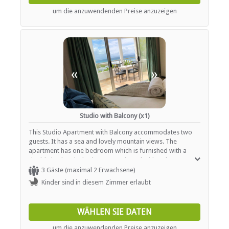
view, and private braai facilities are available for use.
um die anzuwendenden Preise anzuzeigen
«
»
Studio with Balcony (x1)
This Studio Apartment with Balcony accommodates two
guests. It has a sea and lovely mountain views. The
apartment has one bedroom which is furnished with a
double bed and a bathroom equipped with a shower,
hand basin and WC. Linen, towels and hairdryers are
3 Gäste (maximal 2 Erwachsene)
provided. The kitchen features a two-plate stove,
Kinder sind in diesem Zimmer erlaubt
microwave, fridge and tea and coffee making facilities.
The lounge area has a TV with DStv and free WiFi is
available. The unit leads out onto a balcony. Private braai
WÄHLEN SIE DATEN
facilities are available for our guests.
um die anzuwendenden Preise anzuzeigen