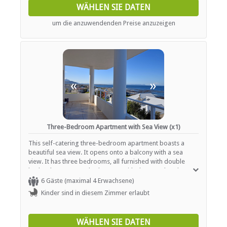
pation and private braai facilities are available for guests.
WÄHLEN SIE DATEN
um die anzuwendenden Preise anzuzeigen
«
»
Three-Bedroom Apartment with Sea View (x1)
This self-catering three-bedroom apartment boasts a
beautiful sea view. It opens onto a balcony with a sea
view. It has three bedrooms, all furnished with double
beds. There are two bathrooms with showers, hand
basins and WC. Linen, towels and hairdryers are provided.
6 Gäste (maximal 4 Erwachsene)
The open-plan kitchen is equipped with a stove and oven,
Kinder sind in diesem Zimmer erlaubt
a microwave, a fridge, as well as tea-and-coffee-making
facilities, and meals can be enjoyed at the dining table. The
lounge contains a TV with DStv, and Wi-Fi access is
WÄHLEN SIE DATEN
available. The living area opens onto a balcony with a sea