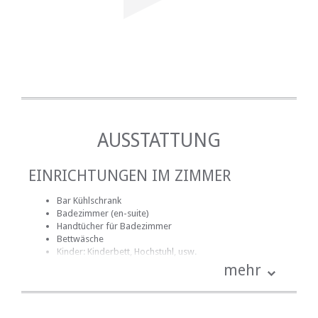
AUSSTATTUNG
EINRICHTUNGEN IM ZIMMER
Bar Kühlschrank
Badezimmer (en-suite)
Handtücher für Badezimmer
Bettwäsche
Kinder: Kinderbett, Hochstuhl, usw.
Schreibtisch
mehr
Haartrockner
Küche (komplett ausgestattet)
Kochnische (teilweise ausgestattet)
Terrasse / Veranda / Balkon