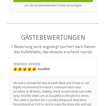
Kostenloses Wi-Fi
the kitchen is a deck with outdoor furniture and braai
um die anzuwendenden Preise anzuzeigen
facilities. Secure off street parking is available.
GÄSTEBEWERTUNGEN
1 Bewertung wird angezeigt (sortiert nach Datum
des Aufenthalts, das neueste erscheint zuerst)
VERIFIED REVIEW
excellent
We had a wonderful stay at Earth Wind and Ocean 8, can
highly recommend it! Franck's communication was
excellent at all times, making check-in and check-out really
easy. And the views are as beautiful as the photos show.
The cabin is perfect for a socially distanced staycation.
Recommend an SUV or 4x4 to make the drive into and out