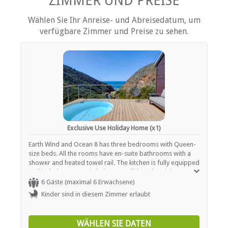
ZIMMER UND PREISE
Internetverbindung (drahtlos)
Eisen / Hosenpresse
Wählen Sie Ihr Anreise- und Abreisedatum, um
Küche (komplett ausgestattet)
verfügbare Zimmer und Preise zu sehen.
Terrasse / Veranda / Balkon
Privater Pool
Rauchen: nicht erlaubt
Fernsehen (mit Satellit)
EINRICHTUNGEN AUF DEM GELÄNDE
Kinderfreundlich (alle Altersgruppen)
Garten(e)
Parkplatz (abseits der Straße)
Exclusive Use Holiday Home (x1)
Rauchen: Nicht drinnen
Schwimmbad
Earth Wind and Ocean 8 has three bedrooms with Queen-
size beds. All the rooms have en-suite bathrooms with a
shower and heated towel rail. The kitchen is fully equipped
ESSEN UND TRINKEN
and includes a ceramic hob, oven, dishwasher, juicer,
Nespresso machine, blender, microwave, kettle, fridge /
6 Gäste (maximal 6 Erwachsene)
Braai / Grill (BBQ)
freezer, washing machine and tumble dryer. The living
Kinder sind in diesem Zimmer erlaubt
room is comfortably furnished and includes a TV with
satellite channels. Free Wi-Fi is available throughout the
INTERNET
house. The living area has stacking doors which open onto
WÄHLEN SIE DATEN
a deck with outdoor furniture and a plunge pool. Outside