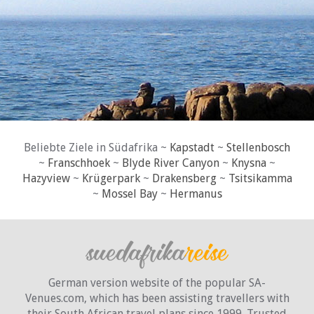
Beliebte Ziele in Südafrika ~
Kapstadt
~
Stellenbosch
~
Franschhoek
~
Blyde River Canyon
~
Knysna
~
Hazyview
~
Krügerpark
~
Drakensberg
~
Tsitsikamma
~
Mossel Bay
~
Hermanus
German version website of the popular SA-
Venues.com, which has been assisting travellers with
their South African travel plans since 1999. Trusted