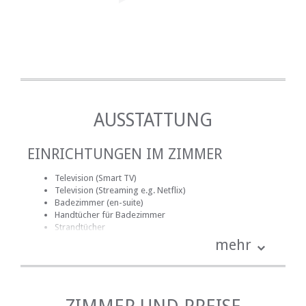
AUSSTATTUNG
EINRICHTUNGEN IM ZIMMER
Television (Smart TV)
Television (Streaming e.g. Netflix)
Badezimmer (en-suite)
Handtücher für Badezimmer
Strandtücher
Bettwäsche
mehr
Kinder: Kinderbett, Hochstuhl, usw.
Mitgelieferte Reinigungsmittel
Kamin
Haartrockner
Internetverbindung (ADSL)