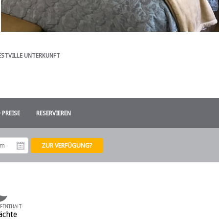
STVILLE UNTERKUNFT
 PREISE
RESERVIEREN
tum
Abreisedatum
FENTHALT
ächte