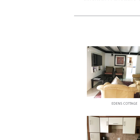
Es gibt einen Swimmingpo
ATTRAKTIONEN U
Edens Cottage ist nur 
langen Esplanade entfer
das Paradise Valley Natu
EDENS COTTAGE