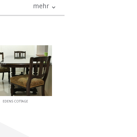
mehr
tze auf dem Gelände.
 und der fünf Kilometer
el für Gäste, ebenso wie
Reserve.
EDENS COTTAGE