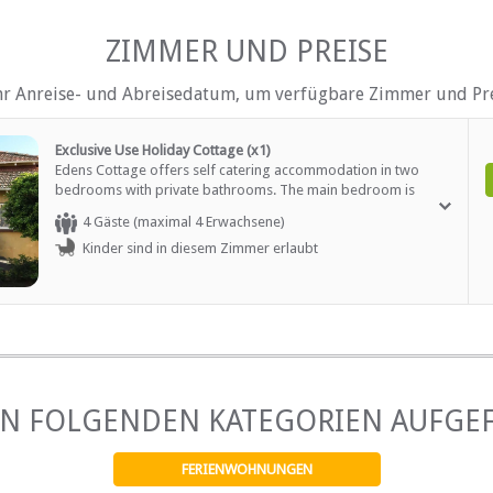
ltersgruppen)
Rauchen: Nicht drinnen
Schwimmbad
ZIMMER UND PREISE
raße)
hr Anreise- und Abreisedatum, um verfügbare Zimmer und Pre
EN
Exclusive Use Holiday Cottage (x1)
Edens Cottage offers self catering accommodation in two
bedrooms with private bathrooms. The main bedroom is
downstairs and is furnished with a Queen-size bed. The en-
4 Gäste (maximal 4 Erwachsene)
suite bathroom is fitted with a shower, toilet and basin. The
Kinder sind in diesem Zimmer erlaubt
second bedroom is located upstairs, is air conditioned and
furnished with two single beds. The bathroom is fitted with a
shower, toilet and basin. The kitchen is fully equipped for self
catering and includes a washing machine. The living area
offers a smart TV with satellite channels, Kyknet and free Wi-Fi.
EN FOLGENDEN KATEGORIEN AUFGE
FERIENWOHNUNGEN