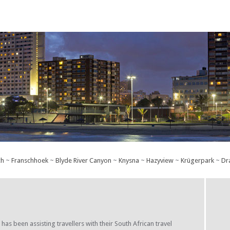
ch
~
Franschhoek
~
Blyde River Canyon
~
Knysna
~
Hazyview
~
Krügerpark
~
Dr
s been assisting travellers with their South African travel