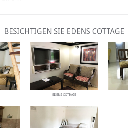
ol, einen Landschaftsgarten, Grillmöglichkeiten und Parkplä
ND AKTIVITÄTEN
BESICHTIGEN SIE EDENS COTTAGE
einen Steinwurf von Durban mit seinen berühmten Stränden
nt. uShaka Marine World und Waterworld sind ein beliebtes Zi
re Reserve in der Nähe von Westville oder das Palmiet Nature 
EDENS COTTAGE