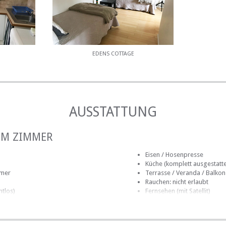
EDENS COTTAGE
AUSSTATTUNG
IM ZIMMER
Eisen / Hosenpresse
Küche (komplett ausgestatte
mmer
Terrasse / Veranda / Balkon
Rauchen: nicht erlaubt
htlos)
Fernsehen (mit Satellit)
AUF DEM GELÄNDE