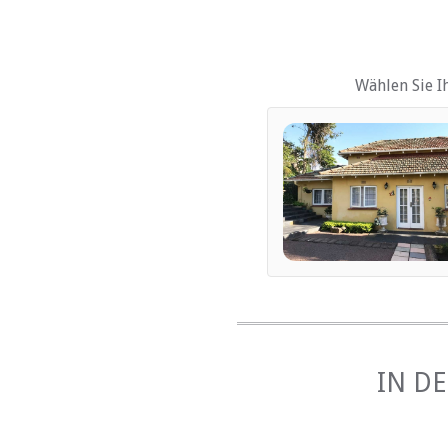
Kinderfreundlich (alle A
Garten(e)
Parkplatz (abseits der St
Wählen Sie I
ESSEN UND TRINK
Braai / Grill (BBQ)
INTERNET
Kostenloses Wi-Fi
IN D