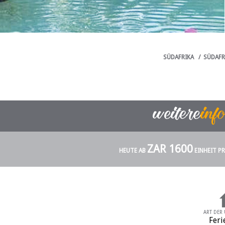
SÜDAFRIKA
/
SÜDAFR
ZAR 1600
HEUTE AB
EINHEIT P
ART DER
Feri