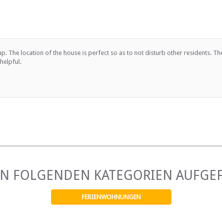
p. The location of the house is perfect so as to not disturb other residents. T
helpful.
EN FOLGENDEN KATEGORIEN AUFGE
FERIENWOHNUNGEN