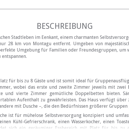
BESCHREIBUNG
ischen Stadtleben im Eenkant, einem charmanten Selbstversor
nur 28 km von Montagu entfernt. Umgeben von majestätisch
perfekte Umgebung für Familien oder Freundesgruppen, um w
 entspannen.
atz für bis zu 8 Gäste und ist somit ideal für Gruppenausflü
immer, wobei das erste und zweite Zimmer jeweils mit zwei E
te und vierte Zimmer gemütliche Doppelbetten bieten. Sä
ortablen Aufenthalt zu gewährleisten. Das Haus verfügt über
ndere mit Dusche –, die den Bedürfnissen größerer Gruppen 
üche ist für mühelose Selbstversorgung konzipiert und umfass
einen Kühl-Gefrierschrank, einen Wasserkocher, einen Toaste
et sich ein geräumiger Essbereich mit Platz für bis zu 