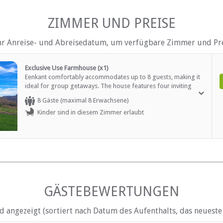
ltersgruppen)
Rauchen: Nicht drinnen
Schwimmbad
raße)
ZIMMER UND PREISE
hr Anreise- und Abreisedatum, um verfügbare Zimmer und Pre
EN
Exclusive Use Farmhouse (x1)
Eenkant comfortably accommodates up to 8 guests, making it
ideal for group getaways. The house features four inviting
bedrooms, with the first and second rooms furnished with two
8 Gäste (maximal 8 Erwachsene)
single beds each, while the third and fourth rooms offer cozy
Kinder sind in diesem Zimmer erlaubt
double beds. All linen is provided, ensuring a comfortable
stay. The home includes two bathrooms—one fitted with a
bath and the other with a shower—catering to the needs of
larger groups. The well-equipped kitchen is designed for
effortless self-catering and includes a microwave, small oven
with a stove, fridge-freezer, kettle, toaster, cutlery, and
crockery. Adjacent to the kitchen, a spacious dining area seats
up to eight guests, while the comfortable living area features
ample seating and an indoor braai for cozy gatherings.
GÄSTEBEWERTUNGEN
 angezeigt (sortiert nach Datum des Aufenthalts, das neueste 