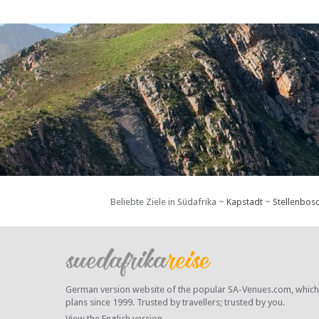
Beliebte Ziele in Südafrika ~
Kapstadt
~
Stellenbos
German version website of the popular SA-Venues.com, which ha
plans since 1999. Trusted by travellers;
trusted by you.
View the English version