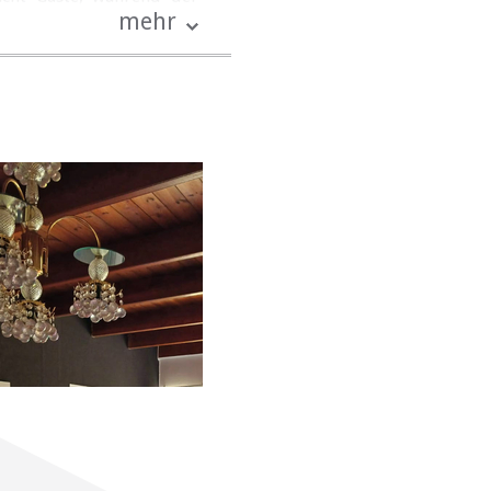
mehr
mütliche Zusammenkünfte
ens. Kühlen Sie sich an
d Sie die atemberaubende
 Reihe von Wander- und
rkunden können.
 Zugang zu den berühmten
en Quellen, malerischen
ob Sie nach einem ruhigen
 Ausgangspunkt für Ihre