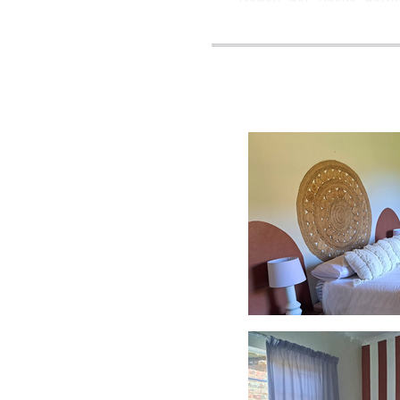
komfortable Wohnbereic
bietet.
EINRICHTUNGEN 
Gehen Sie nach draußen
warmen Tagen im Plansch
Aussicht auf die Berg
Mountainbike-Strecken, 
GEGEND
Eenkant liegt nur eine 
Sehenswürdigkeiten der
Weingüter und Abenteuera
Rückzugsort oder einem
Erkundung.