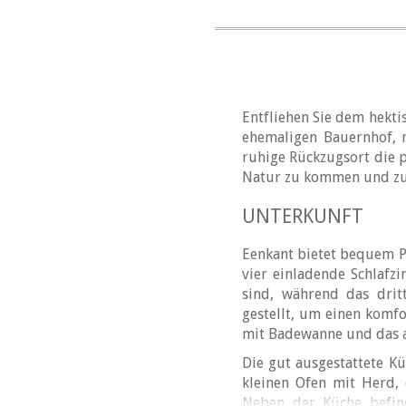
Entfliehen Sie dem hekt
ehemaligen Bauernhof, 
ruhige Rückzugsort die 
Natur zu kommen und zu
UNTERKUNFT
Eenkant bietet bequem Pl
vier einladende Schlafz
sind, während das drit
gestellt, um einen komf
mit Badewanne und das a
Die gut ausgestattete K
kleinen Ofen mit Herd, 
Neben der Küche befind