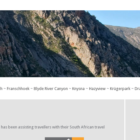
ch
~
Franschhoek
~
Blyde River Canyon
~
Knysna
~
Hazyview
~
Krügerpark
~
Dr
s been assisting travellers with their South African travel