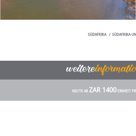
SÜDAFRIKA
/
SÜDAFRIKA U
ZAR 1400
HEUTE AB
EINHEIT P