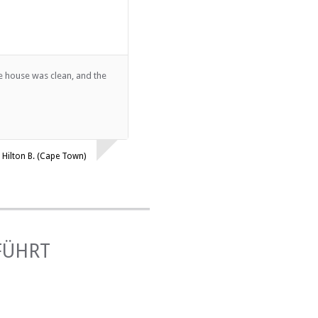
he house was clean, and the
Hilton B. (Cape Town)
FÜHRT