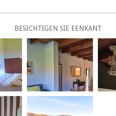
h reichlich Sitzgelegenheiten und einen Innengrill für ge
VOR ORT
BESICHTIGEN SIE EENKANT
 und genießen Sie die wunderbaren Außenanlagen des Anwes
becken ab oder nutzen Sie die Grillmöglichkeiten, währen
e genießen. Für Abenteuerlustige bietet die Farm eine
auf denen die Gäste die malerische Umgebung in aller Ruhe e
kurze Autofahrt von Montagu entfernt und bietet einfachen
 Gegend. Montagu ist bekannt für seine natürlichen heiß
ktivitäten wie Klettern und malerische Spaziergänge. Egal, 
 aktiven Kurzurlaub suchen, Eenkant bietet den perfekten