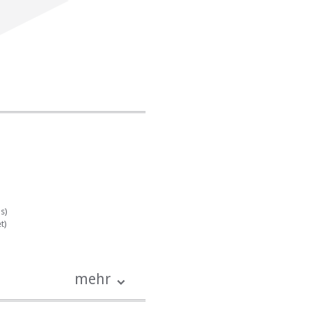
s)
t)
mehr