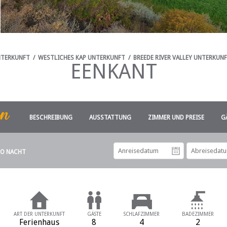
NTERKUNFT
/
WESTLICHES KAP UNTERKUNFT
/
BREEDE RIVER VALLEY UNTERKUN
EENKANT
BESCHREIBUNG
AUSSTATTUNG
ZIMMER UND PREISE
G
RO NACHT
Anreiseda
ART DER UNTERKUNFT
GÄSTE
SCHLAFZIMMER
BADEZIMMER
Ferienhaus
8
4
2