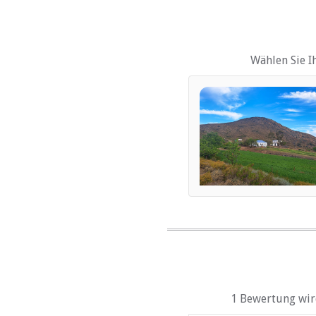
Kinderfreundlich (alle A
Garten(e)
Parkplatz (abseits der St
Wählen Sie I
ESSEN UND TRINK
Braai / Grill (BBQ)
INTERNET
Kostenloses Wi-Fi
1 Bewertung wird