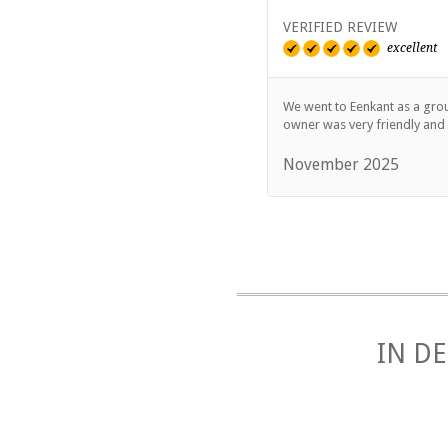
VERIFIED REVIEW
excellent
We went to Eenkant as a grou
owner was very friendly and 
November 2025
IN D