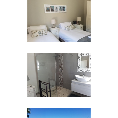
• Surfen
• Meeresleben in Gezeitenbecken
• Kleines Spiel
• Reichliches Vogelleben
• Patches von Zwergenwald