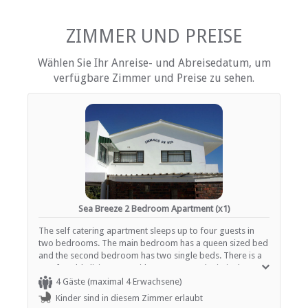
Fernsehen (nur SABC, eTV)
ZIMMER UND PREISE
EINRICHTUNGEN AUF DEM GELÄNDE
Wählen Sie Ihr Anreise- und Abreisedatum, um
Kinderfreundlich (alle Altersgruppen)
verfügbare Zimmer und Preise zu sehen.
Garten(e)
Gästelounge mit TV
Zimmerreinigung (täglich)
Housekeeping (periodisch)
Parkplatz (abseits der Straße)
Rezeption (Geschäftszeiten)
Sicherheit (Alarmanlage)
ESSEN UND TRINKEN
Sea Breeze 2 Bedroom Apartment (x1)
Bar (voll lizenziert)
Braai / Grill (BBQ)
The self catering apartment sleeps up to four guests in
Kostenloser Tee / Kaffee
two bedrooms. The main bedroom has a queen sized bed
and the second bedroom has two single beds. There is a
comfortable living area with a TV, DStv and Wi-Fi. The
kitchen is well equipped for your self catering
4 Gäste (maximal 4 Erwachsene)
requirements. The apartment is complete with its own
Kinder sind in diesem Zimmer erlaubt
garden and portable braai. Adequate parking is available