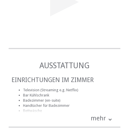
AUSSTATTUNG
EINRICHTUNGEN IM ZIMMER
Television (Streaming e.g. Netflix)
Bar Kühlschrank
Badezimmer (en-suite)
Handtücher für Badezimmer
Bettwäsche
kostenlose Toilettenartikel
mehr
Küche (komplett ausgestattet)
Tee- und Kaffeekocher