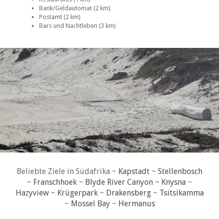
Bank/Geldautomat (2 km)
Postamt (2 km)
Bars und Nachtleben (3 km)
Beliebte Ziele in Südafrika ~
Kapstadt
~
Stellenbosch
~
Franschhoek
~
Blyde River Canyon
~
Knysna
~
Hazyview
~
Krügerpark
~
Drakensberg
~
Tsitsikamma
~
Mossel Bay
~
Hermanus