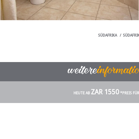
SÜDAFRIKA
/
SÜDAFRI
ZAR 1550
HEUTE AB
*PREIS FÜ