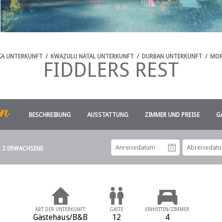
KA UNTERKUNFT
/
KWAZULU NATAL UNTERKUNFT
/
DURBAN UNTERKUNFT
/
MOR
FIDDLERS REST
BESCHREIBUNG
AUSSTATTUNG
ZIMMER UND PREISE
G
R 2 ERWACHSENE
Anreiseda
ART DER UNTERKUNFT
GÄSTE
EINHEITEN/ZIMMER
Gästehaus/B&B
12
4