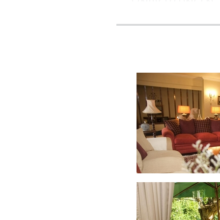
EINRICHTUNGEN
• FERNSEHER
• TEE / KAFFEE TA
• KÜHLSCHRANK
• HAARTROCKNER
• KLIMAANLAGE
• HEIZUNGEN IM 
• RAUCHERBEREIC
• BRAAI / GRILL