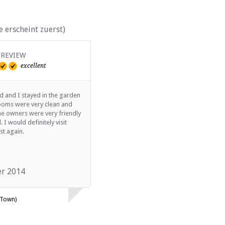
 erscheint zuerst)
 REVIEW
VERIFIED REVIEW
excellent
excellent
 and I stayed in the garden
The location, rooms, gardens,
ooms were very clean and
breakfast and service at Fiddlers Rest
he owners were very friendly
are all excellent. The house is
. I would definitely visit
wonderfully kept, with very gracious
st again.
and well kept rooms, and the lush
gardens...
fortgesetzt
r 2014
December 2010
 Town)
Iain Marjoram (Leicester, UK)