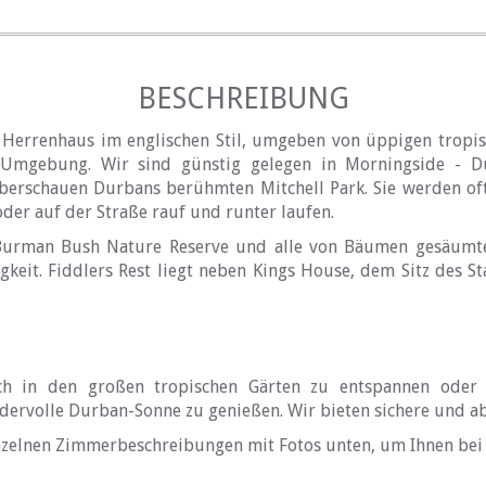
BESCHREIBUNG
in Herrenhaus im englischen Stil, umgeben von üppigen tropi
 Umgebung. Wir sind günstig gelegen in Morningside - Du
berschauen Durbans berühmten Mitchell Park. Sie werden of
er auf der Straße rauf und runter laufen.
Burman Bush Nature Reserve und alle von Bäumen gesäumte
keit. Fiddlers Rest liegt neben Kings House, dem Sitz des S
ich in den großen tropischen Gärten zu entspannen oder
rvolle Durban-Sonne zu genießen. Wir bieten sichere und abg
inzelnen Zimmerbeschreibungen mit Fotos unten, um Ihnen bei 