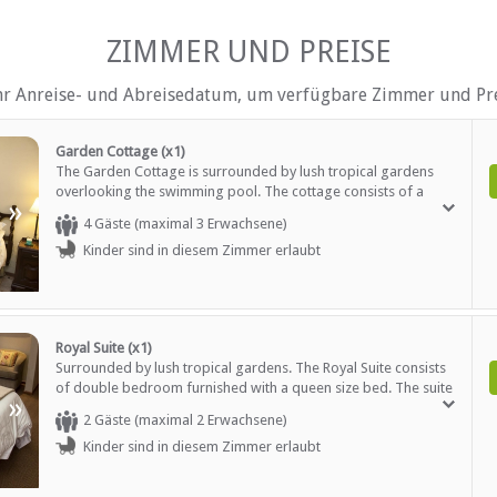
Tee- und Kaffeekocher
Fernsehen (mit M-Net)
ZIMMER UND PREISE
hr Anreise- und Abreisedatum, um verfügbare Zimmer und Pre
AUF DEM GELÄNDE
Rezeption (Geschäftszeiten)
Garden Cottage (x1)
ltersgruppen)
Sicherheit (Alarmanlage)
The Garden Cottage is surrounded by lush tropical gardens
Rauchen: in abgegrenzten G
overlooking the swimming pool. The cottage consists of a
h)
Rauchen: Nicht drinnen
»
double room with queen size bed, fully equipped kitchen,
Schwimmbad
4 Gäste (maximal 3 Erwachsene)
lounge / dining area with a double sleeper couch in the lounge.
Weckrufe
Kinder sind in diesem Zimmer erlaubt
The cottage is also suitable for self-catering or long term
accommodation.
EN
Restaurant / Esszimmer
Royal Suite (x1)
Surrounded by lush tropical gardens. The Royal Suite consists
of double bedroom furnished with a queen size bed. The suite
»
has a small kitchenette. The Suite has a private entrance
2 Gäste (maximal 2 Erwachsene)
leading onto a beautiful private garden.
Kinder sind in diesem Zimmer erlaubt