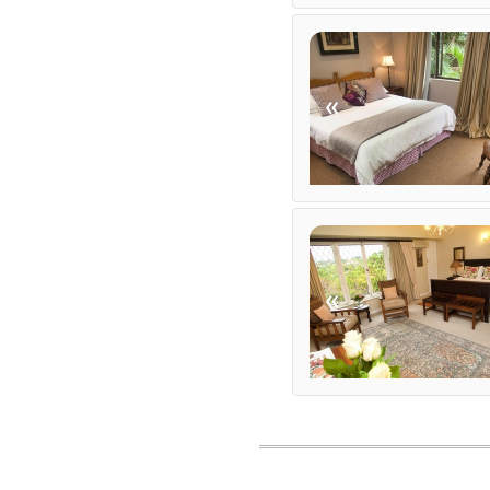
TRANSFERS
Flughafentransfers
Andere Übertragungen 
«
«