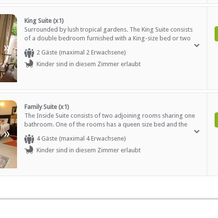
Tourenhilfe
King Suite (x1)
verfügbar
Surrounded by lush tropical gardens. The King Suite consists
of a double bedroom furnished with a King-size bed or two
»
single beds if preferred. The suite has a small kitchenette. The
2 Gäste (maximal 2 Erwachsene)
Suite has a private entrance leading onto a beautiful private
Kinder sind in diesem Zimmer erlaubt
garden.
Family Suite (x1)
The Inside Suite consists of two adjoining rooms sharing one
bathroom. One of the rooms has a queen size bed and the
»
other a double bed. An extra bed can be added if necessary.
4 Gäste (maximal 4 Erwachsene)
The inside suite has a wonderful view of the amazing garden
Kinder sind in diesem Zimmer erlaubt
and pool and also overlooks Durban's famous Mitchell Park.