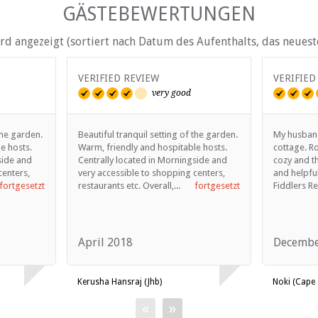
GÄSTEBEWERTUNGEN
d angezeigt (sortiert nach Datum des Aufenthalts, das neueste
VERIFIED REVIEW
VERIFIED
very good
the garden.
Beautiful tranquil setting of the garden.
My husband
e hosts.
Warm, friendly and hospitable hosts.
cottage. R
side and
Centrally located in Morningside and
cozy and t
centers,
very accessible to shopping centers,
and helpful
fortgesetzt
restaurants etc. Overall,...
fortgesetzt
Fiddlers Re
April 2018
Decembe
Kerusha Hansraj (Jhb)
Noki (Cape
«
»