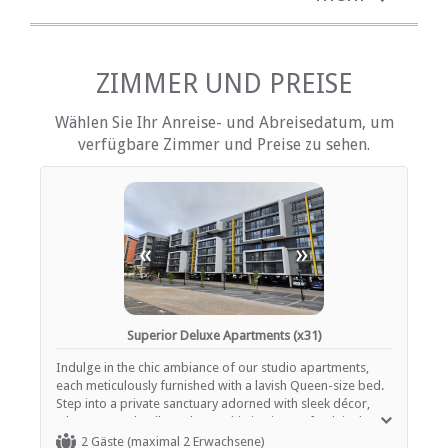
Küche (komplett ausgestattet)
Rauchen: nicht erlaubt
Tee- und Kaffeekocher
Fernsehen (mit Satellit)
ZIMMER UND PREISE
EINRICHTUNGEN AUF DEM GELÄNDE
Wählen Sie Ihr Anreise- und Abreisedatum, um
verfügbare Zimmer und Preise zu sehen.
Kinderfreundlich (alle Altersgruppen)
Garten(e)
Housekeeping (periodisch)
Parkplatz (abseits der Straße)
Rauchen: Nicht drinnen
Schwimmbad
«
»
INTERNET
Kostenloses Wi-Fi
Superior Deluxe Apartments (x31)
Indulge in the chic ambiance of our studio apartments,
each meticulously furnished with a lavish Queen-size bed.
Step into a private sanctuary adorned with sleek décor,
where every detail exudes sophistication. Refresh in the
en-suite bathroom featuring a rejuvenating shower,
2 Gäste (maximal 2 Erwachsene)