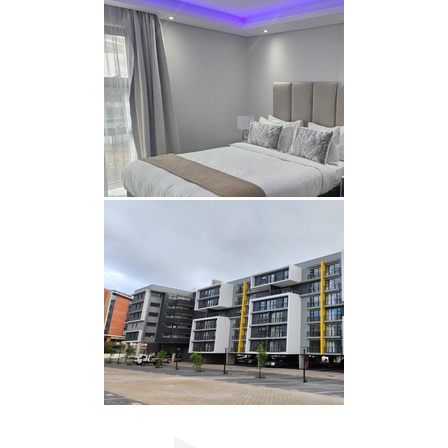
faszinierenden Attraktionen in unmittelbarer
Nähe.
Der internationale Flughafen King Shaka liegt nur
16 km entfernt und bietet nahtlose Anbindung an
unsere städtische Oase.
Nutzen Sie die grenzenlosen Möglichkeiten für
Abenteuer und Entspannung, die Sie in Umhlanga
erwarten. Von aufregenden Wassersportarten bis
hin zu malerischen Küstenwanderungen – tauchen
Sie ein in einen Spielplatz, der für jeden
Geschmack und jede Neigung zugeschnitten ist.
Ganz gleich, ob Sie auf der Suche nach
adrenalingeladenen Ausflügen oder ruhigen
Momenten am Meer sind, Umhlanga verspricht
einen unvergesslichen Rückzugsort für alle.
GLORYSTAR THE MILLENNIAL