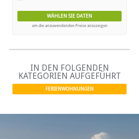
desk, and a safe for valuables, as well as a heater for
added comfort. The private bathroom is equipped with a
shower, hairdryer, bidet, and complimentary amenities.
WÄHLEN SIE DATEN
Guests can enjoy convenient in-room facilities such as a
washing machine, tumble dryer, iron and ironing board.
um die anzuwendenden Preise anzuzeigen
The kitchenette is fully equipped with a refrigerator,
microwave, coffee and tea facilities, toaster, oven, and a
two-plate stove, along with a dining table for meals. A
private balcony offers a garden view, adding to the
relaxing atmosphere, and daily cleaning service is included
to enhance your stay.
IN DEN FOLGENDEN
KATEGORIEN AUFGEFÜHRT
FERIENWOHNUNGEN