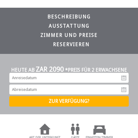
BESCHREIBUNG
AUSSTATTUNG
ZIMMER UND PREISE
RESERVIEREN
ZAR 2090
HEUTE AB
*PREIS FÜR 2 ERWACHSENE
An
Ab
ART DER UNTERKUNFT
GÄSTE
EINHEITEN/ZIMMER