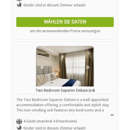
alongside modern amenities including a toilet and basin.
Kinder sind in diesem Zimmer erlaubt
Unleash your culinary prowess in the well-equipped
kitchenette, complete with essential appliances to craft
delectable meals. After a day of exploration, unwind in the
WÄHLEN SIE DATEN
cozy lounge area, equipped with a state-of-the-art TV for
your entertainment pleasure. Stay connected with
um die anzuwendenden Preise anzuzeigen
complimentary Wi-Fi access, while relishing the comfort of
air conditioning throughout your stay. Explore the diverse
studio options showcased below, accompanied by
photographs to aid in your selection process. Embrace
peace of mind with complimentary secure parking
facilities available on-site, ensuring a hassle-free stay from
«
»
start to finish.
Two Bedroom Superior Deluxe (x4)
The Two Bedroom Superior Deluxe is a well-appointed
accommodation offering a comfortable and stylish stay.
This non-smoking unit features two bedrooms and a
range of modern amenities, including Wi-Fi, air
conditioning, a TV with DSTV/Satellite channels, and Netflix
4 Gäste (maximal 4 Erwachsene)
for your entertainment. The room includes a sitting area,
Kinder sind in diesem Zimmer erlaubt