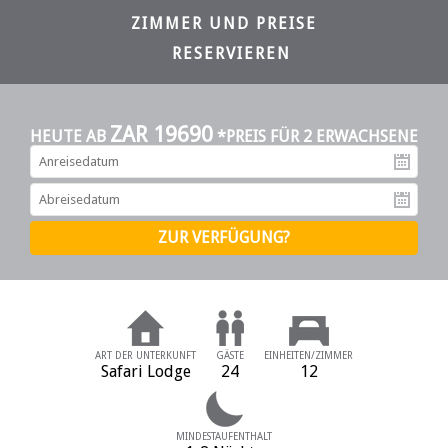
ZIMMER UND PREISE
RESERVIEREN
ZAR 19690
HEUTE AB
*PREIS FÜR 2 ERWACHSENE
An
Ab
ART DER UNTERKUNFT
GÄSTE
EINHEITEN/ZIMMER
Safari Lodge
24
12
MINDESTAUFENTHALT