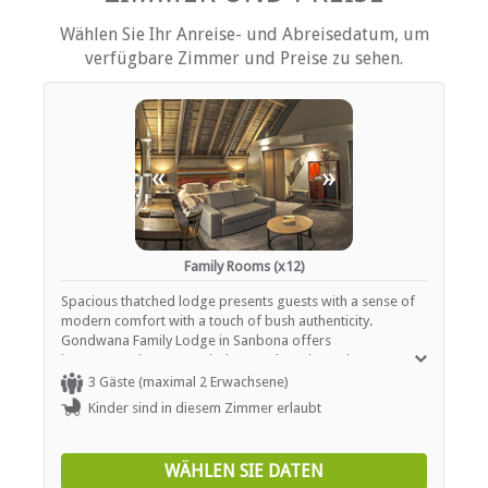
Tee- und Kaffeekocher
Wählen Sie Ihr Anreise- und Abreisedatum, um
EINRICHTUNGEN AUF DEM GELÄNDE
verfügbare Zimmer und Preise zu sehen.
Klimaanlage
Kinderfreundlich (alle Altersgruppen)
Gästelounge mit TV
Kurort
«
»
Zimmerreinigung (täglich)
Parkplatz (abseits der Straße)
Rauchen: Nicht drinnen
Schwimmbad
Weckrufe
Family Rooms (x12)
Spacious thatched lodge presents guests with a sense of
ESSEN UND TRINKEN
modern comfort with a touch of bush authenticity.
Gondwana Family Lodge in Sanbona offers
Bar (voll lizenziert)
interconnecting rooms, indoor and outdoor play areas
Kostenloser Tee / Kaffee
and a child-friendly pool, catering for guests of all ages.
3 Gäste (maximal 2 Erwachsene)
Restaurant / Esszimmer
Each room can accommodate a maximum of two adults
Kinder sind in diesem Zimmer erlaubt
sharing with one child, subject to availability of rooms with
sleeper couches. Four pairs of rooms at Gondwana Family
INTERNET
Lodge are inter-leading. Each room is furnished with a
WÄHLEN SIE DATEN
King-size bed or twin beds if preferred and a sleeper