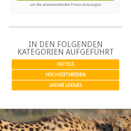
Kostenloses Wi-Fi
couch. The en-suite bathrooms are fitted with a shower,
um die anzuwendenden Preise anzuzeigen
bath, toilet and basin. The rooms are equipped with air
conditioning, tea / coffee making facilities, a mini bar. Six
suites are located on the ground floor with private deck
and six suites are located on the second level with private
balcony/ viewing platform.
IN DEN FOLGENDEN
KATEGORIEN AUFGEFÜHRT
HOTELS
HOCHZEITSREISEN
SAFARI LODGES