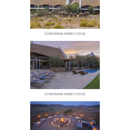
• Lounge mit Kamin und Fernseher mit
Satellitenfernsehen
• Geschenkboutique
• Entspannungsrückzug mit Dampfbad
• Spielbereich im Freien für Kinder
GONDWANA FAMILY LODGE
• W-lan
Aktivitäten vor Ort
Überqueren Sie die Landschaft von Sanbona
Wildlife Reserve mit einem qualifizierten Ranger
in bequemen offenen Landcruisers. Während des
Laufwerks sei es am frühen Morgen oder für
Sundowner, verschiedene Pflanzenarten, Tiere,
Großes Spiel und Vögel sind zu sehen. Sundowner-
Abendantriebe bieten spektakuläre Anzeigen von
GONDWANA FAMILY LODGE
Licht, während die Abendsonne über dem kleinen
Karoo setzt.
Entdecken Sie den Geist des kleinen Karoo zu Fuß
und sehen Sie die vielen Schätze auf dem Reservat.
Sei es ein sanfter Spaziergang oder ein