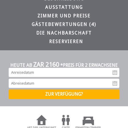
AUSSTATTUNG
ZIMMER UND PREISE
GÄSTEBEWERTUNGEN (4)
DIE NACHBARSCHAFT
RESERVIEREN
ZAR 2160
HEUTE AB
*PREIS FÜR 2 ERWACHSENE
An
Ab
ART DER UNTERKUNFT
GÄSTE
EINHEITEN/ZIMMER