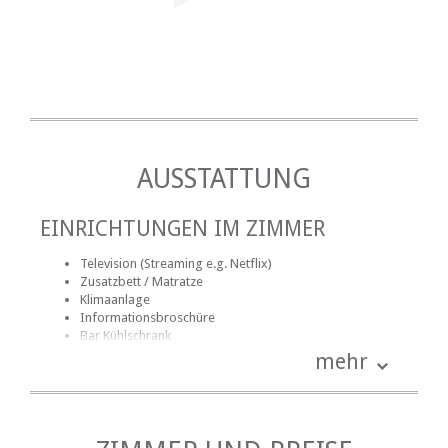
AUSSTATTUNG
EINRICHTUNGEN IM ZIMMER
Television (Streaming e.g. Netflix)
Zusatzbett / Matratze
Klimaanlage
Informationsbroschüre
Bar Kühlschrank
Bademäntel
mehr
Badezimmer (en-suite)
Handtücher für Badezimmer
Bettwäsche
kostenlose Toilettenartikel
Schreibtisch