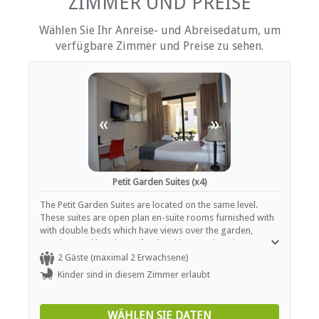
ZIMMER UND PREISE
DVD-Player
Fan
Wählen Sie Ihr Anreise- und Abreisedatum, um
Haartrockner
verfügbare Zimmer und Preise zu sehen.
Internationale Steckdosen
Internetverbindung (drahtlos)
Eisen / Hosenpresse
Whirlpool
Mini-Bar
Terrasse / Veranda / Balkon
«
»
Privater Pool
Safe für Wertsachen
Rauchen: nicht erlaubt
Tee- und Kaffeekocher
Fernsehen (mit Satellit)
Petit Garden Suites (x4)
The Petit Garden Suites are located on the same level.
EINRICHTUNGEN AUF DEM GELÄNDE
These suites are open plan en-suite rooms furnished with
with double beds which have views over the garden,
Trockenreinigung
gazebos and braai area for the ultimate relaxation
Garten(e)
experience. The sauna, steam room and Jacuzzi are close
2 Gäste (maximal 2 Erwachsene)
Gästelounge mit TV
by to these suites.
Kinder sind in diesem Zimmer erlaubt
Zimmerreinigung (täglich)
Whirlpool
Wäscheservice
WÄHLEN SIE DATEN
Parkplatz (Garage)