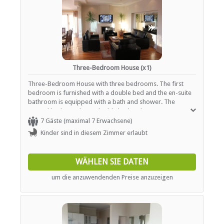
«
»
Three-Bedroom House (x1)
Three-Bedroom House with three bedrooms. The first
bedroom is furnished with a double bed and the en-suite
bathroom is equipped with a bath and shower. The
second bedroom has a double bed and a separate
bathroom with (shower over bath). Huge and spacious
7 Gäste (maximal 7 Erwachsene)
open plan kitchen, lounge and dining area, opening out
Kinder sind in diesem Zimmer erlaubt
onto a huge patio, overlooking the pool with sea views.
WÄHLEN SIE DATEN
um die anzuwendenden Preise anzuzeigen