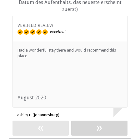
Datum des Aufenthalts, das neueste erscheint
zuerst)
VERIFIED REVIEW
V
excellent
Had a wonderful stay there and would recommend this
W
place
a
p
August 2020
J
ashley r. (Johannesburg)
A
«
»