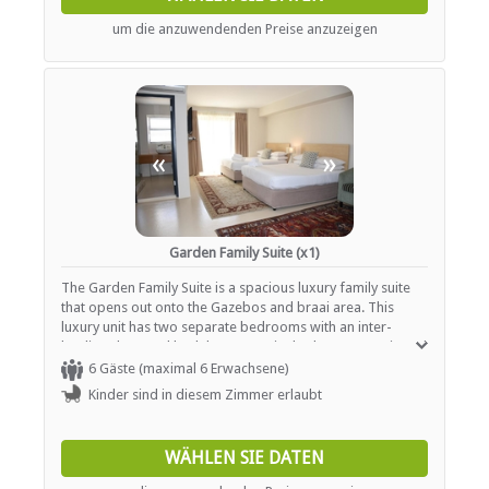
Parkplatz (abseits der Straße)
um die anzuwendenden Preise anzuzeigen
Parken (verdeckt)
Rezeption (Geschäftszeiten)
Safe (Rezeption)
Sicherheit (Alarmanlage)
Rauchen: Nicht drinnen
Schwimmbad
«
»
ESSEN UND TRINKEN
Bar (voll lizenziert)
Kostenloser Tee / Kaffee
Garden Family Suite (x1)
The Garden Family Suite is a spacious luxury family suite
INTERNET
that opens out onto the Gazebos and braai area. This
luxury unit has two separate bedrooms with an inter-
leading door and both have en-suite bathrooms equipped
Kostenloses Wi-Fi
with showers. The first bedroom is furnished with one
6 Gäste (maximal 6 Erwachsene)
double bed and the second bedroom is furnished with
Kinder sind in diesem Zimmer erlaubt
TRANSFERS
two Queen-size beds with a lounge area.
Flughafentransfers
WÄHLEN SIE DATEN
Andere Übertragungen verfügbar
Tourenhilfe