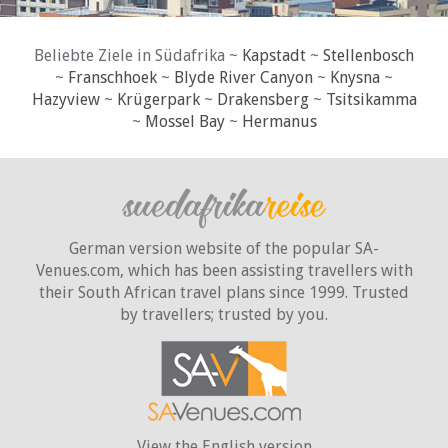
Beliebte Ziele in Südafrika ~
Kapstadt
~
Stellenbosch
~
Franschhoek
~
Blyde River Canyon
~
Knysna
~
Hazyview
~
Krügerpark
~
Drakensberg
~
Tsitsikamma
~
Mossel Bay
~
Hermanus
German version website of the popular SA-
Venues.com, which has been assisting travellers with
their South African travel plans since 1999. Trusted
by travellers;
trusted by you.
View the English version