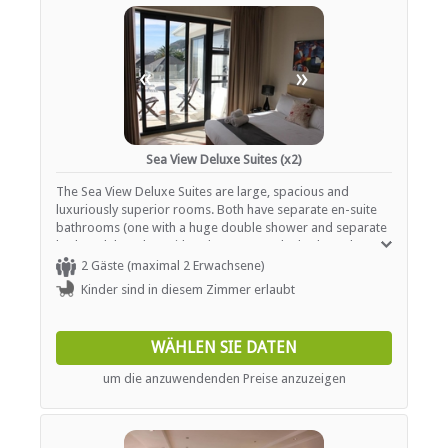
«
»
Sea View Deluxe Suites (x2)
The Sea View Deluxe Suites are large, spacious and
luxuriously superior rooms. Both have separate en-suite
bathrooms (one with a huge double shower and separate
bath and the other with a shower over the bath) and
spacious sitting areas with views of Lion's Head and the
2 Gäste (maximal 2 Erwachsene)
ocean from their balconies.
Kinder sind in diesem Zimmer erlaubt
WÄHLEN SIE DATEN
um die anzuwendenden Preise anzuzeigen