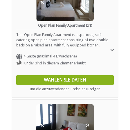
«
»
Open Plan Family Apartment (x1)
This Open Plan Family Apartment is a spacious, self-
catering open plan apartment consisting of two double
beds on a raised area, with fully equipped kitchen.
Separate bathroom with shower and dressing area. Large
terrace with sea views.
4 Gäste (maximal 4 Erwachsene)
Kinder sind in diesem Zimmer erlaubt
WÄHLEN SIE DATEN
um die anzuwendenden Preise anzuzeigen
«
»