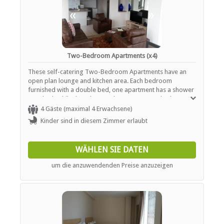
«
»
Two-Bedroom Apartments (x4)
These self-catering Two-Bedroom Apartments have an
open plan lounge and kitchen area. Each bedroom
furnished with a double bed, one apartment has a shower
over bath while the other two have a separate bathroom
with bath and shower. Front balcony sea views, back
4 Gäste (maximal 4 Erwachsene)
terrace Lions Head.
Kinder sind in diesem Zimmer erlaubt
WÄHLEN SIE DATEN
um die anzuwendenden Preise anzuzeigen