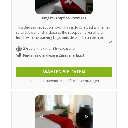
Budget Reception Room (x1)
This Budget Reception Room has a double bed with an en-
suite shower and is close to the reception area of the
hotel, with the parking bays outside which can be a bit
noisy at times. Recommended for singles or couples who
enjoy the nightlife and being out till late. Includes Free Wi-
2 Gäste (maximal 2 Erwachsene)
Fi, Netflx.
Kinder sind in diesem Zimmer erlaubt
WÄHLEN SIE DATEN
um die anzuwendenden Preise anzuzeigen
«
»