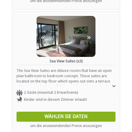
um die anzuwendenden Preise anzuzeigen
«
»
Sea View Suites (x3)
The Sea View Suites are deluxe rooms that have an open
plan bathroom to bedroom concept. These suites are
located on the top floor which opens out onto a terrace
with panoramic views of Lions Head and the ocean. The
sea view suites are equipped with showers.
2 Gäste (maximal 2 Erwachsene)
Kinder sind in diesem Zimmer erlaubt
WÄHLEN SIE DATEN
um die anzuwendenden Preise anzuzeigen