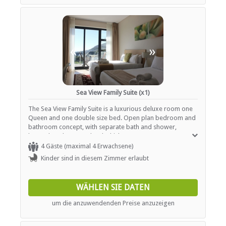
«
»
Sea View Family Suite (x1)
The Sea View Family Suite is a luxurious deluxe room one
Queen and one double size bed. Open plan bedroom and
bathroom concept, with separate bath and shower,
located on the upper level which opens out onto a terrace
with panoramic views.
4 Gäste (maximal 4 Erwachsene)
Kinder sind in diesem Zimmer erlaubt
WÄHLEN SIE DATEN
um die anzuwendenden Preise anzuzeigen