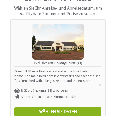
Heizung (en)
Internetverbindung (drahtlos)
Wählen Sie Ihr Anreise- und Abreisedatum, um
Eisen / Hosenpresse
verfügbare Zimmer und Preise zu sehen.
Küche (komplett ausgestattet)
Terrasse / Veranda / Balkon
Rauchen: nicht erlaubt
Fernsehen (mit Satellit)
EINRICHTUNGEN AUF DEM GELÄNDE
Garten(e)
Parkplatz (abseits der Straße)
Rauchen: Nicht drinnen
Exclusive Use Holiday House (x1)
Schwimmbad
Greenhill Manor House is a stand alone four bedroom
home. The main bedroom is downstairs and faces the sea.
ESSEN UND TRINKEN
It is furnished with a King-size bed and the en-suite
bathroom is fitted with a bath, shower, toilet and basin.
Braai / Grill (BBQ)
There is also a seating area. The second bedroom,
8 Gäste (maximal 8 Erwachsene)
downstairs, also faces the sea, and is furnished with two
Kinder sind in diesem Zimmer erlaubt
three quarter beds. It uses the full family bathroom next
INTERNET
door, fitted with a bath, shower, toilet and basin. The third
bedroom upstairs faces the mountains and has either two
WÄHLEN SIE DATEN
Kostenloses Wi-Fi
three quarter beds or a Super King-size bed. It has an en-