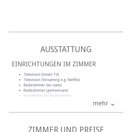
AUSSTATTUNG
EINRICHTUNGEN IM ZIMMER
Television (Smart TV)
Television (Streaming e.g. Netflix)
Badezimmer (en-suite)
Badezimmer (gemeinsam)
Handtücher für Badezimmer
Strandtücher
mehr
Bettwäsche
kostenlose Toilettenartikel
DVD-Player
Kamin
Haartrockner
ZIMMER UND PREISE