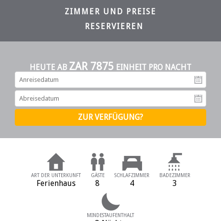
ZIMMER UND PREISE
RESERVIEREN
ZAR 7875
HEUTE AB
EINHEIT PRO NACHT
An
Ab
ART DER UNTERKUNFT
GÄSTE
SCHLAFZIMMER
BADEZIMMER
Ferienhaus
8
4
3
MINDESTAUFENTHALT