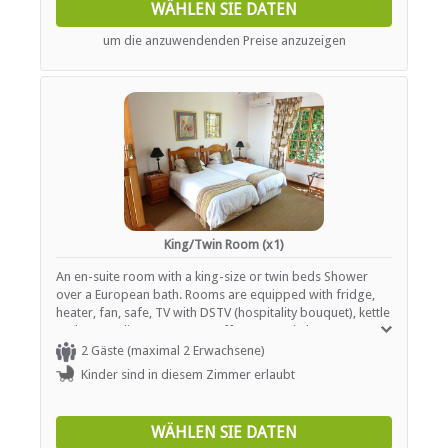
WÄHLEN SIE DATEN
um die anzuwendenden Preise anzuzeigen
King/Twin Room (x1)
An en-suite room with a king-size or twin beds Shower
over a European bath. Rooms are equipped with fridge,
heater, fan, safe, TV with DSTV (hospitality bouquet), kettle
and a complimentary tea / coffee tray. Hairdryers are
available on request. All rooms are non-smoking and pet-
2 Gäste (maximal 2 Erwachsene)
free.
Kinder sind in diesem Zimmer erlaubt
WÄHLEN SIE DATEN