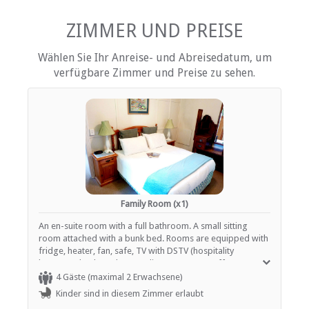
Schreibtisch
Behinderten ausgerüstet
Fan
ZIMMER UND PREISE
Heizung (en)
Internetverbindung (drahtlos)
Wählen Sie Ihr Anreise- und Abreisedatum, um
Rauchen: nicht erlaubt
verfügbare Zimmer und Preise zu sehen.
Tee- und Kaffeekocher
Fernsehen (mit Satellit)
EINRICHTUNGEN AUF DEM GELÄNDE
Garten(e)
Zimmerreinigung (täglich)
Wäscheservice
Parkplatz (abseits der Straße)
Rezeption (Geschäftszeiten)
Family Room (x1)
Safe (Rezeption)
Rauchen: in abgegrenzten Gebieten
An en-suite room with a full bathroom. A small sitting
Rauchen: Nicht drinnen
room attached with a bunk bed. Rooms are equipped with
Schwimmbad
fridge, heater, fan, safe, TV with DSTV (hospitality
Weckrufe
bouquet), kettle and a complimentary tea / coffee tray.
Zugang für Rollstuhlfahrer
Hairdryers are available on request. All rooms are non-
4 Gäste (maximal 2 Erwachsene)
smoking and pet-free.
Kinder sind in diesem Zimmer erlaubt