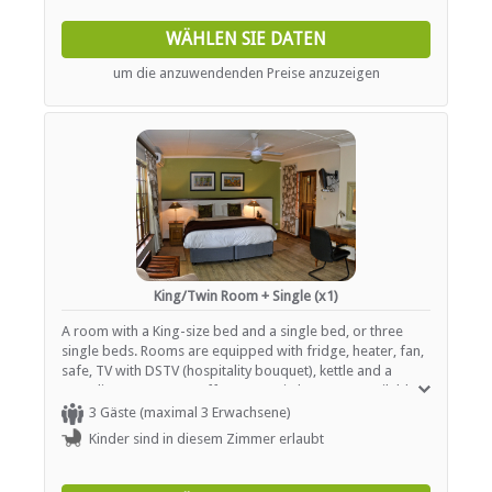
FUNKTIONEN
WÄHLEN SIE DATEN
Trennbereich(e)
Catering (hausintern)
um die anzuwendenden Preise anzuzeigen
Internetverbindung (drahtlos)
Parken
ESSEN UND TRINKEN
Halaal Friendly
Braai / Grill (BBQ)
Kostenloser Tee / Kaffee
Zimmerservice
King/Twin Room + Single (x1)
INTERNET
A room with a King-size bed and a single bed, or three
single beds. Rooms are equipped with fridge, heater, fan,
Kostenloses Wi-Fi
safe, TV with DSTV (hospitality bouquet), kettle and a
complimentary tea / coffee tray. Hairdryers are available
on request. All rooms are non-smoking and pet-free.
3 Gäste (maximal 3 Erwachsene)
Kinder sind in diesem Zimmer erlaubt