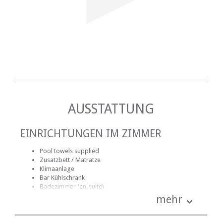
AUSSTATTUNG
EINRICHTUNGEN IM ZIMMER
Pool towels supplied
Zusatzbett / Matratze
Klimaanlage
Bar Kühlschrank
Badezimmer (en-suite)
Handtücher für Badezimmer
mehr
Bettwäsche
kostenlose Toilettenartikel