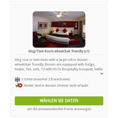
King/Twin Room wheelchair friendly (x1)
King-size or twin beds with a large roll in shower -
wheelchair friendly. Rooms are equipped with fridge,
heater, fan, safe, TV with DSTV (hospitality bouquet), kettle
and a complimentary tea / coffee tray. Hairdryers are
available on request. All rooms are non-smoking and pet-
2 Gäste (maximal 2 Erwachsene)
free.
Kinder sind in diesem Zimmer nicht erlaubt
WÄHLEN SIE DATEN
um die anzuwendenden Preise anzuzeigen