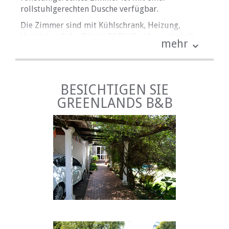
rollstuhlgerechten Dusche verfügbar.
Die Zimmer sind mit Kühlschrank, Heizung,
Ventilator, Safe, TV mit DSTV (Gastfreundschaft
mehr
Bouquet), Wasserkocher und einem kostenlosen
Tee / Kaffee-Tablett ausgestattet. Haartrockner
sind auf Anfrage erhältlich. Alle Zimmer sind
Nichtraucherzimmer und haustierfrei.
BESICHTIGEN SIE
Besonderheiten
GREENLANDS B&B
• WLAN ist zu einem vernünftigen Preis pro Nacht
verfügbar - eine Verbindung pro Zimmer ist
kostenlos.
• Jedes Zimmer hat einen Schreibtisch für unsere
Geschäftsgäste
• Alle Kreditkarten werden akzeptiert
• Alle Zimmer sind Nichtraucherzimmer, aber ein
gut beleuchteter Pavillon ist vorhanden, wo
Raucher sich entspannen und ihre Mahlzeiten
einnehmen können, wenn sie möchten
• Ein Wäscheservice steht während der Woche zur