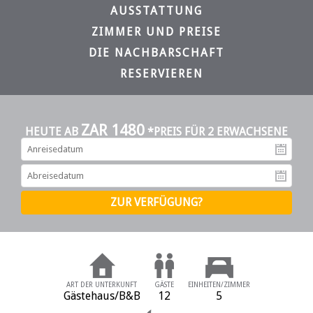
AUSSTATTUNG
ZIMMER UND PREISE
DIE NACHBARSCHAFT
RESERVIEREN
ZAR 1480
HEUTE AB
*PREIS FÜR 2 ERWACHSENE
An
Ab
ART DER UNTERKUNFT
GÄSTE
EINHEITEN/ZIMMER
Gästehaus/B&B
12
5