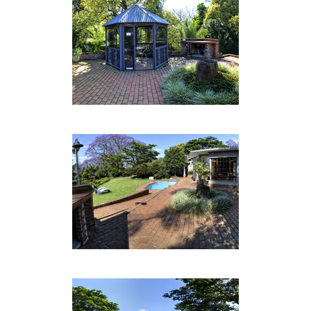
Verfügung und ein Bügeleisen und -brett ist auf
Anfrage erhältlich
• Ein großer Parkplatz steht hinter einem
automatischen Tor zur Verfügung.
• Ein Schwimmbad befindet sich in der Nähe der
gepflasterten Grillplatz und Rasen (Handtücher
auf Anfrage erhältlich)
FRÜHSTÜCK & ABENDESSEN
Ein komplettes englisches, kontinentales oder
gesundes Frühstück wird jeden Morgen mit einem
gepackten Frühstück oder Mittagessen für eine
frühe Abreise serviert. Abendessen, spezielle
Mahlzeiten und Gerichte mit Diät werden nach
vorheriger Absprache serviert (12 Uhr mittags ist
die Schlusszeit für das Abendessen). Das
Abendessen wird prompt um 19 Uhr serviert
(geschlossen um 20 Uhr). Frühstück 7 - 9 Uhr
während der Woche und 8 - 9.30 Uhr an
Wochenenden und Feiertagen.