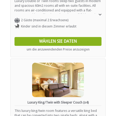
Luxury Double or Twin rooms sleep two guests in modern
ESSEN UND TRINKEN
and spacious 60m2 rooms all with en-suite facilities. All
rooms are air-conditioned and equipped with a flat-
Bar (voll lizenziert)
screen TV with satellite channels and a small fridge. Enjoy a
Kostenloser Tee / Kaffee
cup of coffee or tea while looking out at the pool or
2 Gäste (maximal 2 Erwachsene)
Restaurant / Esszimmer
garden. Extras include free toiletries, a hairdryer, USB plug
Kinder sind in diesem Zimmer erlaubt
and laptop safe.
INTERNET
WÄHLEN SIE DATEN
Kostenloses Wi-Fi
um die anzuwendenden Preise anzuzeigen
TRANSFERS
Flughafentransfers
Tourenhilfe
«
»
Luxury King/Twin with Sleeper Couch (x4)
This luxury king/twin room features a versatile king bed
that can be converted into two single beds, along with a