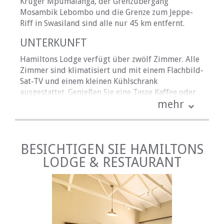
Kruger Mpumalanga, der Grenzübergang
Mosambik Lebombo und die Grenze zum Jeppe-
Riff in Swasiland sind alle nur 45 km entfernt.
UNTERKUNFT
Hamiltons Lodge verfügt über zwölf Zimmer. Alle
Zimmer sind klimatisiert und mit einem Flachbild-
Sat-TV und einem kleinen Kühlschrank
ausgestattet. Genießen Sie eine Tasse Kaffee oder
mehr
Tee, während Sie den Blick auf den Pool oder den
Garten schweifen lassen. Die Zimmer verfügen
über ein eigenes Bad. Zu den Extras gehören
kostenfreie Pflegeprodukte, ein Haartrockner, ein
BESICHTIGEN SIE HAMILTONS
USB-Stecker und ein Laptop-Safe.
LODGE & RESTAURANT
Bitte beachten Sie die einzelnen
Zimmerbeschreibungen mit Fotos unten, um Sie
bei Ihrer Auswahl zu unterstützen.
Die Hamiltons Lodge verfügt über ein hauseigenes
Restaurant, einen Kinderspielbereich, eine Bar,
einen Pool und sichere Parkplätze.