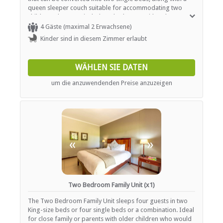
queen sleeper couch suitable for accommodating two
children. The room includes a bathroom with a shower, as
well as a comfortable seating area, a desk, air
4 Gäste (maximal 2 Erwachsene)
conditioning, and satellite TV. Additional amenities include
Kinder sind in diesem Zimmer erlaubt
Wi-Fi, a bar fridge, coffee and tea facilities, a safe,
hypoallergenic pillows, bathroom essentials, a hairdryer,
and fresh towels. Guests can also enjoy a garden view,
WÄHLEN SIE DATEN
and the room is non-smoking with daily cleaning service.
um die anzuwendenden Preise anzuzeigen
«
»
Two Bedroom Family Unit (x1)
The Two Bedroom Family Unit sleeps four guests in two
King-size beds or four single beds or a combination. Ideal
for close family or parents with older children who would