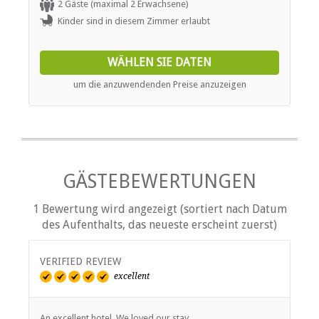
atmosphere. The room is equipped with a seating area, a
2 Gäste (maximal 2 Erwachsene)
desk, air conditioning, and satellite TV. Additional
Kinder sind in diesem Zimmer erlaubt
amenities include Wi-Fi, a bar fridge, coffee and tea
facilities, a safe, hypoallergenic pillows, bathroom
essentials, a hairdryer, and towels. The room is non-
WÄHLEN SIE DATEN
smoking and includes daily cleaning service.
um die anzuwendenden Preise anzuzeigen
GÄSTEBEWERTUNGEN
1 Bewertung wird angezeigt (sortiert nach Datum
des Aufenthalts, das neueste erscheint zuerst)
VERIFIED REVIEW
excellent
An excellent hotel. We loved our stay.