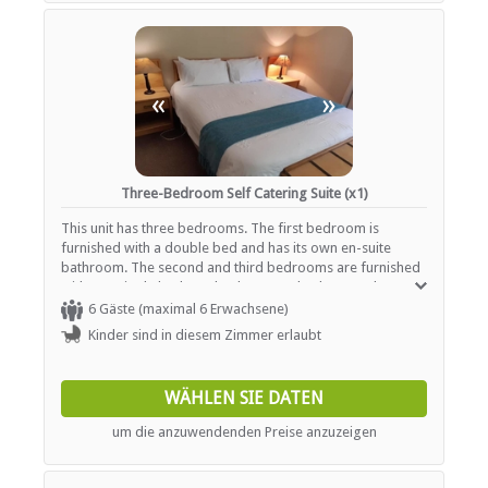
«
»
Three-Bedroom Self Catering Suite (x1)
This unit has three bedrooms. The first bedroom is
furnished with a double bed and has its own en-suite
bathroom. The second and third bedrooms are furnished
with two single beds each. These two bedrooms share a
bathroom. Open plan kitchen and living area. Outside deck
6 Gäste (maximal 6 Erwachsene)
with braai area. Bring own swimming towels. Rooms are
Kinder sind in diesem Zimmer erlaubt
serviced daily and offer tea / coffee station as well as
heaters or fireplaces.
WÄHLEN SIE DATEN
um die anzuwendenden Preise anzuzeigen