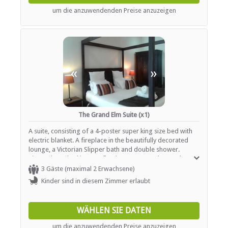
um die anzuwendenden Preise anzuzeigen
«
»
The Grand Elm Suite (x1)
A suite, consisting of a 4-poster super king size bed with
electric blanket. A fireplace in the beautifully decorated
lounge, a Victorian Slipper bath and double shower.
Situated overlooking our flowing stream and natural
forest. Rooms are serviced daily and offer tea / coffee
3 Gäste (maximal 2 Erwachsene)
station as well as heaters or fireplaces.
Kinder sind in diesem Zimmer erlaubt
WÄHLEN SIE DATEN
um die anzuwendenden Preise anzuzeigen