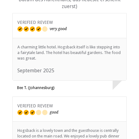
zuerst)
VERIFIED REVIEW
very good
A charming little hotel. Hogsback itself is like stepping into
a fairytale land. The hotel has beautiful gardens. The food
was great.
September 2025
Bee T. (Johannesburg)
VERIFIED REVIEW
good
Hogsback is a lovely town and the guesthouse is centrally
located on the main road. We enjoyed a lovely pub dinner