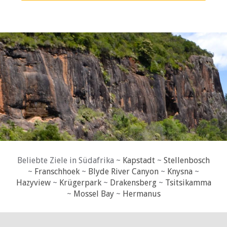
Beliebte Ziele in Südafrika ~
Kapstadt
~
Stellenbosch
~
Franschhoek
~
Blyde River Canyon
~
Knysna
~
Hazyview
~
Krügerpark
~
Drakensberg
~
Tsitsikamma
~
Mossel Bay
~
Hermanus