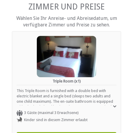
Küche (komplett ausgestattet)
ZIMMER UND PREISE
Terrasse / Veranda / Balkon
Rauchen: nicht erlaubt
Wählen Sie Ihr Anreise- und Abreisedatum, um
Tee- und Kaffeekocher
verfügbare Zimmer und Preise zu sehen.
Fernsehen (nur SABC, eTV)
Fernsehen (mit M-Net)
Fußbodenheizung
EINRICHTUNGEN AUF DEM GELÄNDE
Kinderfreundlich (alle Altersgruppen)
Garten(e)
Wäscheservice
Haustiere erlaubt (nach Absprache)
Triple Room (x1)
Rauchen: Nicht drinnen
Schwimmbad
This Triple Room is furnished with a double bed with
electric blanket and a single bed (sleeps two adults and
one child maximum). The en-suite bathroom is equipped
ESSEN UND TRINKEN
with a bath tub, hand basin and WC. Rooms are serviced
daily and offer tea / coffee station as well as heaters or
3 Gäste (maximal 3 Erwachsene)
Bar (voll lizenziert)
fireplaces.
Kinder sind in diesem Zimmer erlaubt
Bar (ehrlichkeit)
Braai / Grill (BBQ)
Kostenloser Tee / Kaffee