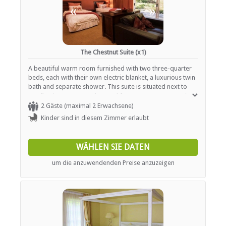
«
»
The Chestnut Suite (x1)
A beautiful warm room furnished with two three-quarter
beds, each with their own electric blanket, a luxurious twin
bath and separate shower. This suite is situated next to
our flowing stream and natural forest. Rooms are serviced
daily and offer tea / coffee station as well as heaters or
2 Gäste (maximal 2 Erwachsene)
fireplaces.
Kinder sind in diesem Zimmer erlaubt
WÄHLEN SIE DATEN
um die anzuwendenden Preise anzuzeigen