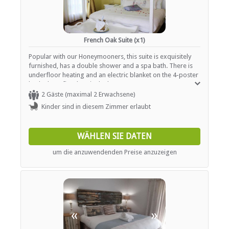
French Oak Suite (x1)
Popular with our Honeymooners, this suite is exquisitely
furnished, has a double shower and a spa bath. There is
underfloor heating and an electric blanket on the 4-poster
bed. plus a fireplace in the lounge area. Rooms are
serviced daily and offer tea / coffee station as well as
2 Gäste (maximal 2 Erwachsene)
heaters or fireplaces.
Kinder sind in diesem Zimmer erlaubt
WÄHLEN SIE DATEN
um die anzuwendenden Preise anzuzeigen
«
»