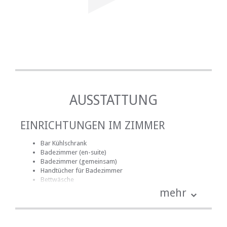
AUSSTATTUNG
EINRICHTUNGEN IM ZIMMER
Bar Kühlschrank
Badezimmer (en-suite)
Badezimmer (gemeinsam)
Handtücher für Badezimmer
Bettwäsche
kostenlose Toilettenartikel
mehr
Schreibtisch
Kamin
Haartrockner
Heizung (en)