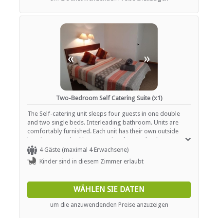
«
»
Two-Bedroom Self Catering Suite (x1)
The Self-catering unit sleeps four guests in one double
and two single beds. Interleading bathroom. Units are
comfortably furnished. Each unit has their own outside
braai area overlooking our swimming pool. Bring own
swimming towels. Rooms are serviced daily and offer tea /
4 Gäste (maximal 4 Erwachsene)
coffee station as well as heaters or fireplaces.
Kinder sind in diesem Zimmer erlaubt
WÄHLEN SIE DATEN
um die anzuwendenden Preise anzuzeigen