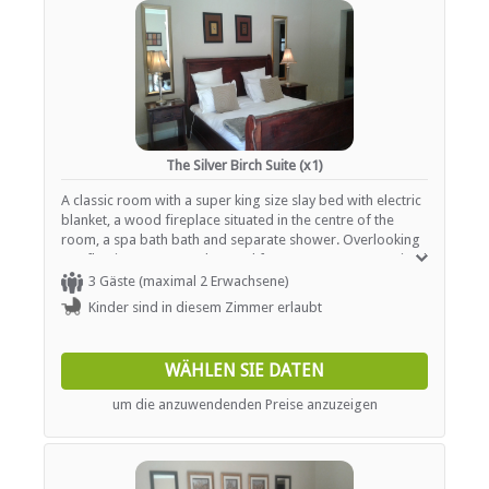
The Silver Birch Suite (x1)
A classic room with a super king size slay bed with electric
blanket, a wood fireplace situated in the centre of the
room, a spa bath bath and separate shower. Overlooking
our flowing stream and natural forest. Rooms are serviced
daily and offer tea / coffee station as well as heaters or
3 Gäste (maximal 2 Erwachsene)
fireplaces.
Kinder sind in diesem Zimmer erlaubt
WÄHLEN SIE DATEN
um die anzuwendenden Preise anzuzeigen