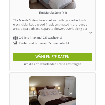
The Marula Suite (x1)
The Marula Suite is furnished with a King-size bed with
electric blanket, a wood fireplace situated in the lounge
area, a spa bath and separate shower. Overlooking our
beautiful gardens and pool area. Rooms are serviced daily
and offer tea / coffee station as well as heaters or
2 Gäste (maximal 2 Erwachsene)
fireplaces.
Kinder sind in diesem Zimmer erlaubt
WÄHLEN SIE DATEN
um die anzuwendenden Preise anzuzeigen
«
»