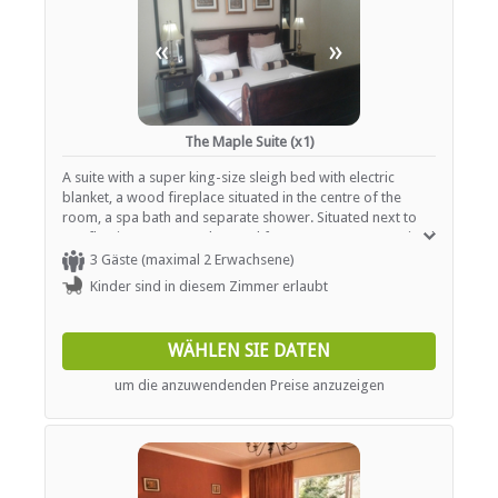
«
»
The Maple Suite (x1)
A suite with a super king-size sleigh bed with electric
blanket, a wood fireplace situated in the centre of the
room, a spa bath and separate shower. Situated next to
our flowing stream and natural forest. Rooms are serviced
daily and offer tea / coffee station as well as heaters or
3 Gäste (maximal 2 Erwachsene)
fireplaces.
Kinder sind in diesem Zimmer erlaubt
WÄHLEN SIE DATEN
um die anzuwendenden Preise anzuzeigen