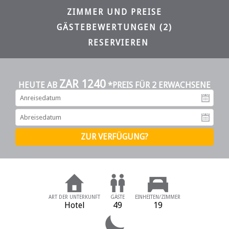
ZIMMER UND PREISE
GÄSTEBEWERTUNGEN (2)
RESERVIEREN
ZAR 1240
HEUTE AB
*PREIS FÜR 2 ERWACHSENE
An
Ab
ART DER UNTERKUNFT
GÄSTE
EINHEITEN/ZIMMER
Hotel
49
19