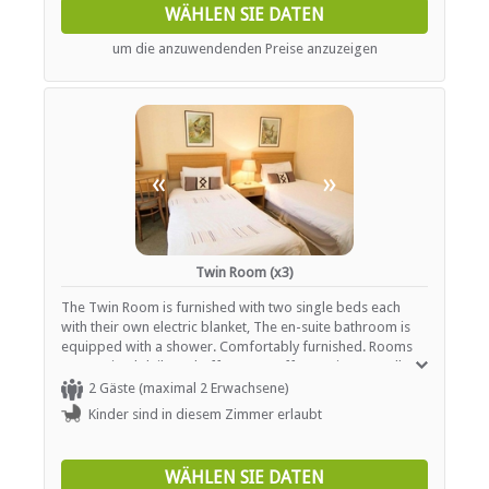
WÄHLEN SIE DATEN
Restaurant / Esszimmer
um die anzuwendenden Preise anzuzeigen
INTERNET
Kostenloses Wi-Fi
«
»
Twin Room (x3)
The Twin Room is furnished with two single beds each
with their own electric blanket, The en-suite bathroom is
equipped with a shower. Comfortably furnished. Rooms
are serviced daily and offer tea / coffee station as well as
heaters or fireplaces.
2 Gäste (maximal 2 Erwachsene)
Kinder sind in diesem Zimmer erlaubt
WÄHLEN SIE DATEN