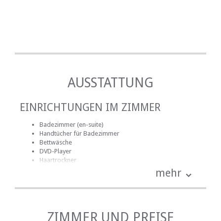
AUSSTATTUNG
EINRICHTUNGEN IM ZIMMER
Badezimmer (en-suite)
Handtücher für Badezimmer
Bettwäsche
DVD-Player
Haartrockner
Küche (komplett ausgestattet)
mehr
Terrasse / Veranda / Balkon
Safe für Wertsachen
Rauchen: nicht erlaubt
ZIMMER UND PREISE