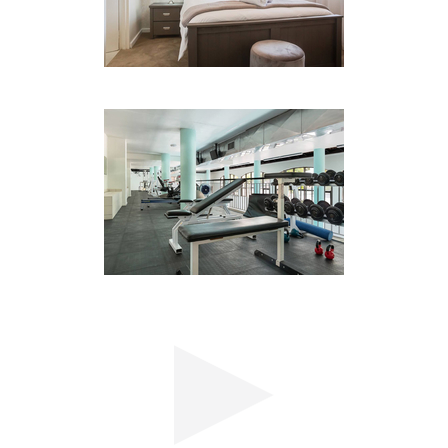
Ihnen nur einen kurzen Spaziergang von einer
Reihe von Geschäften, Restaurants und unzähligen
Unterhaltungsmöglichkeiten für Erwachsene und
Jugendliche. Wir sind nur einen Katzensprung von
der N1 und den Hauptautobahnen entfernt, die
nach und von Kapstadt führen. So haben Sie
einfachen Zugang zum Geschäftsviertel, zur V & A
Waterfront und zum Grand West Casino, die alle
nur etwa 10 km entfernt sind. Ebenfalls nur 10 km
entfernt liegt der Strand Blouberg, ein Reiseziel,
das für seine postkartengenaue Aussicht auf
Kapstadt und die Table Bay bekannt ist. In Century
City selbst finden Sie auch Intaka Island, ein
preisgekröntes Naturschutzgebiet und ein
Paradies für Vogelbeobachter. Und natürlich
begrüßt Sie der verführerische Anblick des
ruhigen Wassers auf Schritt und Tritt mit dem
umliegenden Kanal des Hotels.