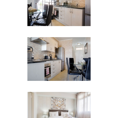
Verlieben Sie sich in das moderne und dennoch
gemütliche Dekor und die Einrichtung, wenn Sie
durch die Haustür treten. Sichere Parkplätze
stehen vor Ort zur Verfügung.
EINRICHTUNGEN
• Flachbildfernseher
• DVD Spieler
• Haartrockner
• Eigener Tresor
• Fitnesscenter mit kostenlosem WLAN
• Schwimmbad (drinnen und draußen)
• Überdachter Parkplatz
ZUSÄTZLICHE
Der Island Club Complex verfügt über ein
Fitnesscenter mit Innen- und Außenpool. Es gibt
24-Stunden-Sicherheit. Unsere direkte Brücke zum
trendigen Einkaufszentrum Canal Walk bietet