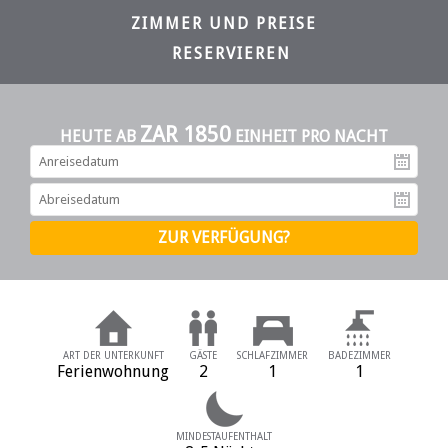
ZIMMER UND PREISE
RESERVIEREN
ZAR 1850
HEUTE AB
EINHEIT PRO NACHT
An
Ab
ART DER UNTERKUNFT
GÄSTE
SCHLAFZIMMER
BADEZIMMER
Ferienwohnung
2
1
1
MINDESTAUFENTHALT