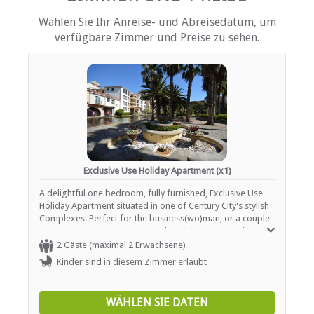
EINRICHTUNGEN AUF DEM GELÄNDE
Wählen Sie Ihr Anreise- und Abreisedatum, um
Kinderfreundlich (alle Altersgruppen)
verfügbare Zimmer und Preise zu sehen.
Fitnessstudio / Fitnesscenter
Parkplatz (abseits der Straße)
Parken (verdeckt)
Rauchen: Nicht drinnen
Schwimmbad
Exclusive Use Holiday Apartment (x1)
A delightful one bedroom, fully furnished, Exclusive Use
Holiday Apartment situated in one of Century City's stylish
Complexes. Perfect for the business(wo)man, or a couple
enjoying some time away together, this apartment is
equipped to ensure that you stay is comfortable. Island
2 Gäste (maximal 2 Erwachsene)
Club LA302N has one bedrooms situated to the right as
Kinder sind in diesem Zimmer erlaubt
you enter the apartment and is furnished with a Queen-
size bed. The en-suite bathroom includes a basin, toilet
and bath / shower. Out of the bedroom and down a short
WÄHLEN SIE DATEN
passage way you enter the open plan kitchen / dining