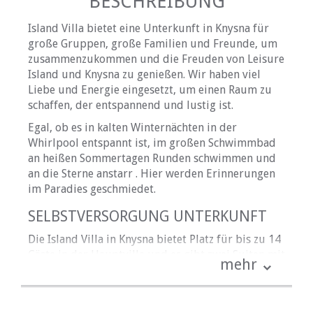
BESCHREIBUNG
Island Villa bietet eine Unterkunft in Knysna für
große Gruppen, große Familien und Freunde, um
zusammenzukommen und die Freuden von Leisure
Island und Knysna zu genießen. Wir haben viel
Liebe und Energie eingesetzt, um einen Raum zu
schaffen, der entspannend und lustig ist.
Egal, ob es in kalten Winternächten in der
Whirlpool entspannt ist, im großen Schwimmbad
an heißen Sommertagen Runden schwimmen und
an die Sterne anstarr . Hier werden Erinnerungen
im Paradies geschmiedet.
SELBSTVERSORGUNG UNTERKUNFT
Die Island Villa in Knysna bietet Platz für bis zu 14
Gäste in der Hauptvilla und es gibt zwei Suiten mit
mehr
eigenem Eingang, die separat oder in Verbindung
mit dem Haupthaus gebucht werden können.
Bitte sehen Sie sich die Beschreibungen der