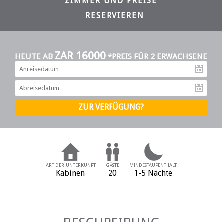
ZIMMER UND PREISE
RESERVIEREN
ZAR 16000
HEUTE AB
*PREIS FÜR 2 ERWACHSENE
An
Ab
ART DER UNTERKUNFT
GÄSTE
MINDESTAUFENTHALT
Kabinen
20
1-5 Nächte