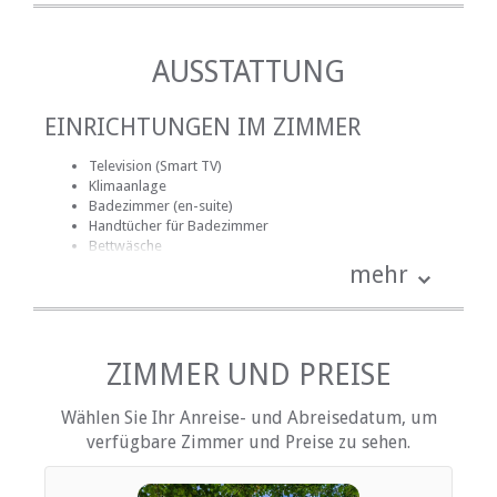
AUSSTATTUNG
EINRICHTUNGEN IM ZIMMER
Television (Smart TV)
Klimaanlage
Badezimmer (en-suite)
Handtücher für Badezimmer
Bettwäsche
Schreibtisch
mehr
Kamin
Internetverbindung (drahtlos)
Eisen / Hosenpresse
Küche (komplett ausgestattet)
Terrasse / Veranda / Balkon
ZIMMER UND PREISE
Rauchen: nicht erlaubt
Wählen Sie Ihr Anreise- und Abreisedatum, um
EINRICHTUNGEN AUF DEM GELÄNDE
verfügbare Zimmer und Preise zu sehen.
Fire pit