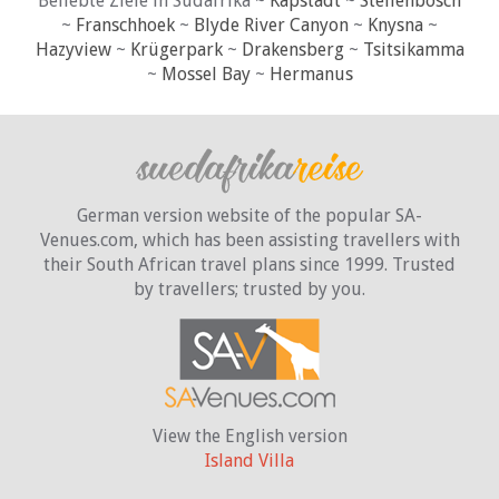
Beliebte Ziele in Südafrika ~
Kapstadt
~
Stellenbosch
~
Franschhoek
~
Blyde River Canyon
~
Knysna
~
Hazyview
~
Krügerpark
~
Drakensberg
~
Tsitsikamma
~
Mossel Bay
~
Hermanus
German version website of the popular SA-
Venues.com, which has been assisting travellers with
their South African travel plans since 1999. Trusted
by travellers;
trusted by you.
View the English version
Island Villa