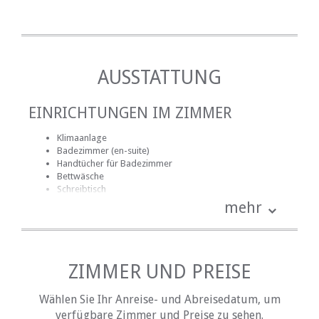
AUSSTATTUNG
EINRICHTUNGEN IM ZIMMER
Klimaanlage
Badezimmer (en-suite)
Handtücher für Badezimmer
Bettwäsche
Schreibtisch
Kochnische (teilweise ausgestattet)
mehr
Fernsehen (mit Satellit)
EINRICHTUNGEN AUF DEM GELÄNDE
ZIMMER UND PREISE
Kinderfreundlich (alle Altersgruppen)
Garten(e)
Wählen Sie Ihr Anreise- und Abreisedatum, um
Parkplatz (abseits der Straße)
verfügbare Zimmer und Preise zu sehen.