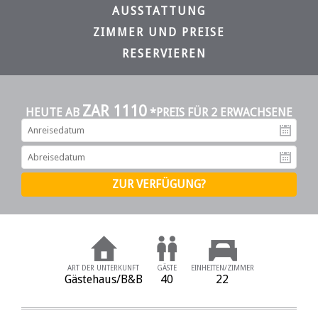
AUSSTATTUNG
ZIMMER UND PREISE
RESERVIEREN
ZAR 1110
HEUTE AB
*PREIS FÜR 2 ERWACHSENE
An
Ab
ART DER UNTERKUNFT
GÄSTE
EINHEITEN/ZIMMER
Gästehaus/B&B
40
22