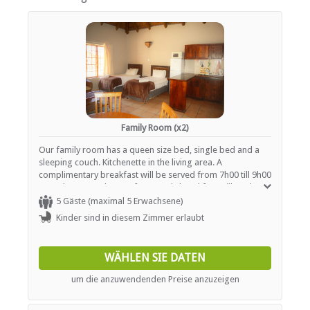
ESSEN UND TRINKEN
Restaurant / Esszimmer
INTERNET
Kostenloses Wi-Fi
Family Room (x2)
Our family room has a queen size bed, single bed and a
sleeping couch. Kitchenette in the living area. A
complimentary breakfast will be served from 7h00 till 9h00
(Monday to Sunday). Unfortunately breakfast will not be
served on public holidays.
5 Gäste (maximal 5 Erwachsene)
Kinder sind in diesem Zimmer erlaubt
WÄHLEN SIE DATEN
um die anzuwendenden Preise anzuzeigen