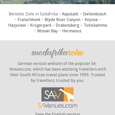
Beliebte Ziele in Südafrika ~
Kapstadt
~
Stellenbosch
~
Franschhoek
~
Blyde River Canyon
~
Knysna
~
Hazyview
~
Krügerpark
~
Drakensberg
~
Tsitsikamma
~
Mossel Bay
~
Hermanus
German version website of the popular SA-
Venues.com, which has been assisting travellers with
their South African travel plans since 1999. Trusted
by travellers;
trusted by you.
View the English version