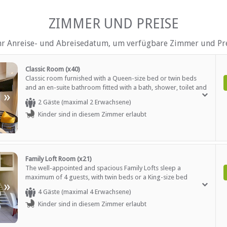
tuhl, usw.
Rauchen: nicht erlaubt
TEN
el
Tee- und Kaffeekocher
ZIMMER UND PREISE
Telefon (Durchwahl)
Fernsehen (mit Satellit)
einer Fülle von Attraktionen umgeben, zu denen einige der wi
gehören. Einige der weltbesten Korallenriffe befinden sich 
hr Anreise- und Abreisedatum, um verfügbare Zimmer und Pre
aputaland.
AUF DEM GELÄNDE
Classic Room (x40)
Classic room furnished with a Queen-size bed or twin beds
Parkplatz (abseits der Straß
and an en-suite bathroom fitted with a bath, shower, toilet and
Empfang (24 Stunden)
»
basin. The rooms offer comfort and luxury with breathtaking
ltersgruppen)
Sekretariatsdienste
2 Gäste (maximal 2 Erwachsene)
views overlooking Lake Jozini. All rooms at the lodge are fully
itter-Service
Sicherheit (Wache)
Kinder sind in diesem Zimmer erlaubt
air conditioned. Other in-room amenities include tea and
Rauchen: in abgegrenzten G
coffee stations, safes, satellite television and a mini bar fridge
Rauchen: Nicht drinnen
which is stocked on request.
nter
Schwimmbad
Weckrufe
h)
Zugang für Rollstuhlfahrer
Family Loft Room (x21)
The well-appointed and spacious Family Lofts sleep a
maximum of 4 guests, with twin beds or a King-size bed
»
downstairs and an upstairs bedroom offering twin beds. The
4 Gäste (maximal 4 Erwachsene)
en-suite bathroom features both a bath and shower and, as is
Kinder sind in diesem Zimmer erlaubt
true of all of our rooms, the private balconies overlook the
Internetverbindung (ADSL)
splendour of Lake Jozini. Children of all ages are welcome, and
ng
Festzelt
cots are available on request.