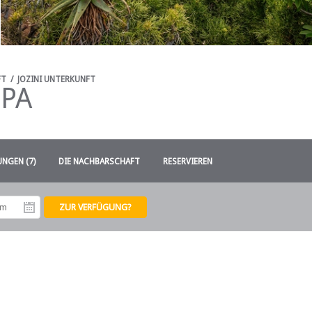
FT
/
JOZINI UNTERKUNFT
SPA
NGEN (7)
DIE NACHBARSCHAFT
RESERVIEREN
tum
Abreisedatum