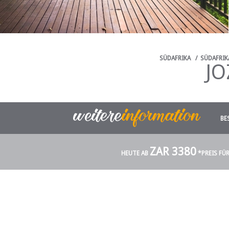
SÜDAFRIKA
/
SÜDAFRIK
JO
BE
ZAR 3380
HEUTE AB
*PREIS FÜ