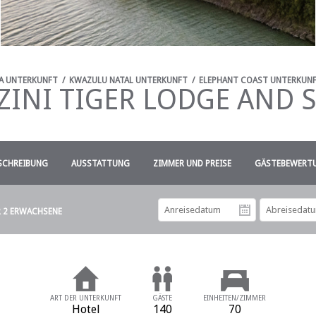
A UNTERKUNFT
/
KWAZULU NATAL UNTERKUNFT
/
ELEPHANT COAST UNTERKUN
ZINI TIGER LODGE AND 
SCHREIBUNG
AUSSTATTUNG
ZIMMER UND PREISE
GÄSTEBEWERTU
R 2 ERWACHSENE
Anreiseda
ART DER UNTERKUNFT
GÄSTE
EINHEITEN/ZIMMER
Hotel
140
70