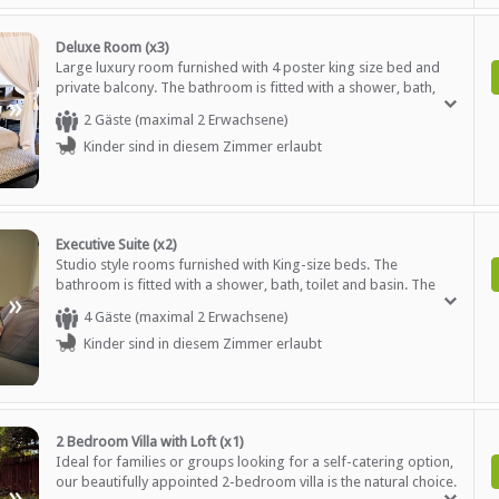
Parken
Podium
en
Sekretariatsdienste
Deluxe Room (x3)
Bühne
Large luxury room furnished with 4 poster king size bed and
Standardkonf. Ausrüstung
private balcony. The bathroom is fitted with a shower, bath,
»
estattet
Teambuilding-Einrichtunge
toilet and basin. The rooms offer comfort and luxury with
2 Gäste (maximal 2 Erwachsene)
Rollstuhl freundlich
breathtaking views overlooking Lake Jozini. All rooms at the
Kinder sind in diesem Zimmer erlaubt
lodge are fully air conditioned. Other in-room amenities
include tea and coffee stations, safes, satellite television and a
EN
mini bar fridge which is stocked on request.
Restaurant / Esszimmer
Zimmerservice
Executive Suite (x2)
Studio style rooms furnished with King-size beds. The
bathroom is fitted with a shower, bath, toilet and basin. The
»
rooms offer comfort and luxury with breathtaking views
4 Gäste (maximal 2 Erwachsene)
overlooking Lake Jozini. All rooms at the lodge are fully air
Tourenhilfe
Kinder sind in diesem Zimmer erlaubt
conditioned. Other in-room amenities include tea and coffee
verfügbar
stations, safes, satellite television and a mini bar fridge which
is stocked on request.
2 Bedroom Villa with Loft (x1)
Ideal for families or groups looking for a self-catering option,
our beautifully appointed 2-bedroom villa is the natural choice.
»