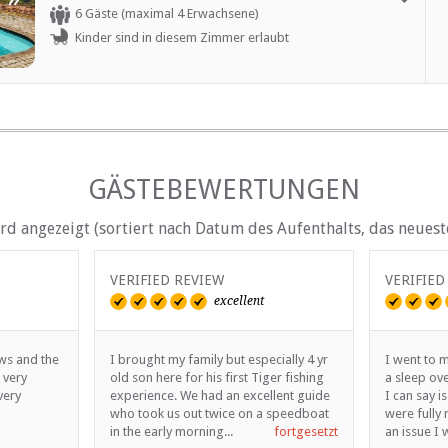
Newly refurbished and overlooking the lake, guests can look
6 Gäste (maximal 4 Erwachsene)
forward to the ultimate in relaxation. The villa sleeps 6 guests
Kinder sind in diesem Zimmer erlaubt
(4 adults and 2 children under 12), comes equipped with full a
kitchenette, lounge with a television, air-conditioning and even
a swimming pool with braai area.
GÄSTEBEWERTUNGEN
d angezeigt (sortiert nach Datum des Aufenthalts, das neueste
VERIFIED REVIEW
VERIFIED
excellent
ews and the
I brought my family but especially 4 yr
I went to 
 very
old son here for his first Tiger fishing
a sleep ove
very
experience. We had an excellent guide
I can say is
who took us out twice on a speedboat
were fully
in the early morning...
fortgesetzt
an issue I w