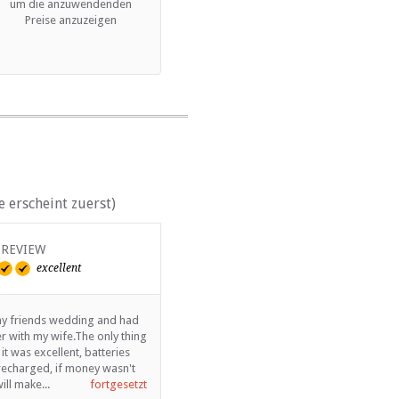
um die anzuwendenden
Preise anzuzeigen
 erscheint zuerst)
 REVIEW
VERIFIED REVIEW
excellent
excellent
my friends wedding and had
5 Star treatment at a 4 Star Lodge. Had
r with my wife.The only thing
an absolutely wonderful time in their
 it was excellent, batteries
exquisite surroundings and facilities.
 recharged, if money wasn't
Food is outstanding too!
ill make...
fortgesetzt