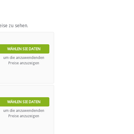
ldesten Wildreservate und
ebenfalls in der Nähe des
ise zu sehen.
e)
WÄHLEN SIE DATEN
um die anzuwendenden
Preise anzuzeigen
ebieten
WÄHLEN SIE DATEN
um die anzuwendenden
Preise anzuzeigen