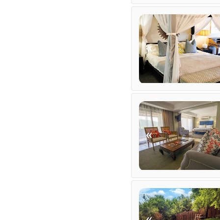
Bar
Trennbereich(e)
Geschäftsdienstleistung
Catering (hausintern)
Koordinator (inhouse)
«
Behindertengerecht ausg
Ausstellungsfläche
ESSEN UND TRINK
Bar (voll lizenziert)
Kostenloser Tee / Kaffee
«
TRANSFERS
Flughafentransfers
Andere Übertragungen 
«