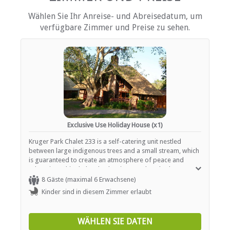
Fernsehen (mit Satellit)
Wählen Sie Ihr Anreise- und Abreisedatum, um
EINRICHTUNGEN AUF DEM GELÄNDE
verfügbare Zimmer und Preise zu sehen.
Kinderfreundlich (alle Altersgruppen)
Garten(e)
Zimmerreinigung (täglich)
Parkplatz (abseits der Straße)
Parken (verdeckt)
Rauchen: Nicht drinnen
ESSEN UND TRINKEN
Exclusive Use Holiday House (x1)
Braai / Grill (BBQ)
Kruger Park Chalet 233 is a self-catering unit nestled
between large indigenous trees and a small stream, which
is guaranteed to create an atmosphere of peace and
INTERNET
relaxation. This chalet also has its own detached Lapa
area, with extra braai facilities, ensuring that you enjoy the
8 Gäste (maximal 6 Erwachsene)
Kostenloses Wi-Fi
outdoors irrespective of the weather. Two covered
Kinder sind in diesem Zimmer erlaubt
parking bays are available for the guests occupying this
unit. The chalet is a duplex unit and the sleeping area is
sub-divided into three areas: On the first floor is the main
WÄHLEN SIE DATEN
bedroom which has a double bed, a second room which