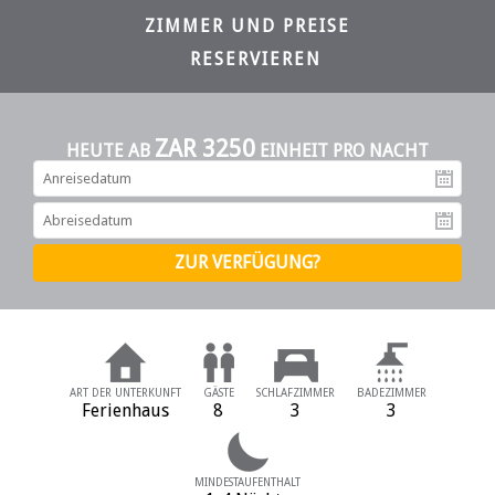
ZIMMER UND PREISE
RESERVIEREN
ZAR 3250
HEUTE AB
EINHEIT PRO NACHT
An
Ab
ART DER UNTERKUNFT
GÄSTE
SCHLAFZIMMER
BADEZIMMER
Ferienhaus
8
3
3
MINDESTAUFENTHALT