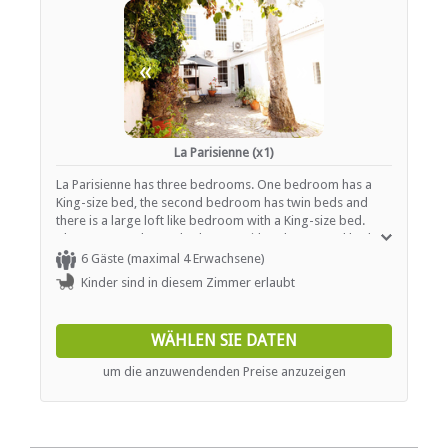
«
»
La Parisienne (x1)
La Parisienne has three bedrooms. One bedroom has a
King-size bed, the second bedroom has twin beds and
there is a large loft like bedroom with a King-size bed.
These rooms share a bathroom with a shower and bath.
The kitchen is fully equipped and there is a large living
6 Gäste (maximal 4 Erwachsene)
room.
Kinder sind in diesem Zimmer erlaubt
WÄHLEN SIE DATEN
um die anzuwendenden Preise anzuzeigen