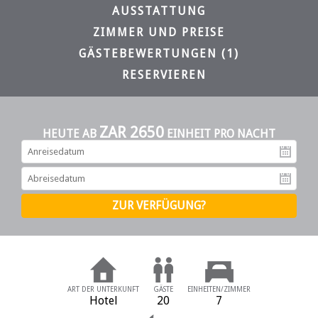
AUSSTATTUNG
ZIMMER UND PREISE
GÄSTEBEWERTUNGEN (1)
RESERVIEREN
ZAR 2650
HEUTE AB
EINHEIT PRO NACHT
An
Ab
ART DER UNTERKUNFT
GÄSTE
EINHEITEN/ZIMMER
Hotel
20
7