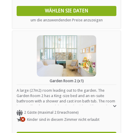
WÄHLEN SIE DATEN
um die anzuwendenden Preise anzuzeigen
«
»
Garden Room 2 (x1)
A large (27m2) room leading out to the garden. The
Garden Room 2 has a King-size bed and an en-suite
bathroom with a shower and cast iron bath tub. The room
has a ceiling fan, French hand-embroidered linen and tea /
coffee tray.
2 Gäste (maximal 2 Erwachsene)
Kinder sind in diesem Zimmer nicht erlaubt