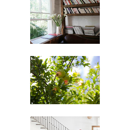
• Garten
• Auf der Straße reservierte Parkplätze
ESSEN
Ein traditionelles französisches Frühstück mit
frischen Croissants, Pains au Chocolat, Baguette,
frischem Obstsalat und hausgemachtem Müsli ist
im Preis inbegriffen. Mittag- und Abendessen
können Sie in einem der vielen wunderbaren
Restaurants in unmittelbarer Nähe genießen.
ATTRAKTIONEN
Zu den Sehenswürdigkeiten in der Umgebung
zählen der Tafelberg, V & A Waterfront und die
berühmten Strände des Kaps sind nur wenige
Minuten entfernt. Es gibt eine Reihe von
Restaurants und Geschäften in der Umgebung. Die
Unterkunft ist ideal gelegen, um einen einfachen
Zugang zu allem zu bieten, was Kapstadt zu bieten
hat.