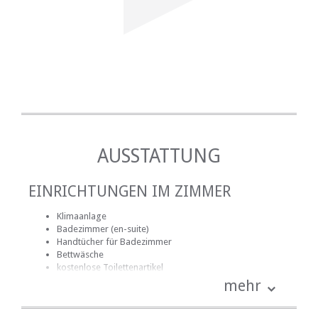
AUSSTATTUNG
EINRICHTUNGEN IM ZIMMER
Klimaanlage
Badezimmer (en-suite)
Handtücher für Badezimmer
Bettwäsche
kostenlose Toilettenartikel
Fan
mehr
Internetverbindung (drahtlos)
Küche (komplett ausgestattet)