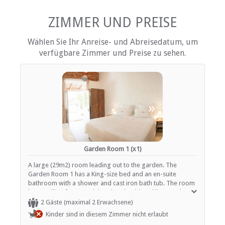
Rauchen: nicht erlaubt
ZIMMER UND PREISE
EINRICHTUNGEN AUF DEM GELÄNDE
Wählen Sie Ihr Anreise- und Abreisedatum, um
Kinderfreundlich (alle Altersgruppen)
verfügbare Zimmer und Preise zu sehen.
Garten(e)
Gästelounge mit TV
Wäscheservice
ESSEN UND TRINKEN
«
»
Kostenloser Tee / Kaffee
Restaurant / Esszimmer
Garden Room 1 (x1)
INTERNET
A large (29m2) room leading out to the garden. The
Kostenloses Wi-Fi
Garden Room 1 has a King-size bed and an en-suite
bathroom with a shower and cast iron bath tub. The room
has a ceiling fan, French hand-embroidered linen and tea /
coffee tray.
2 Gäste (maximal 2 Erwachsene)
Kinder sind in diesem Zimmer nicht erlaubt