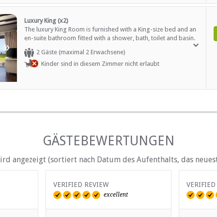
Luxury King (x2)
EN
The luxury King Room is furnished with a King-size bed and an
en-suite bathroom fitted with a shower, bath, toilet and basin.
»
Braai / Grill (BBQ)
The room a patio with a gas braai, aircon, a TV with DStv, Wi-Fi
2 Gäste (maximal 2 Erwachsene)
Kostenloser Tee / Kaffee
and tea / coffee making facilities.
Restaurant / Esszimmer
Kinder sind in diesem Zimmer nicht erlaubt
GÄSTEBEWERTUNGEN
Tourenhilfe
verfügbar
d angezeigt (sortiert nach Datum des Aufenthalts, das neuest
VERIFIED REVIEW
VERIFIED
excellent