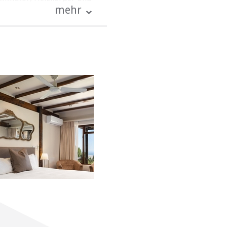
mehr
 Drinks aus der Minibar
 mit Wanne und Dusche,
tattet.
r aus heimischen Zutaten
m Sommer bei herrlichem
r kleine Hochzeitsfeiern.
en Rasen mit herrlichem
er kleine Ruhepausen zur
 genutzt. Sie haben die
anz auf Ihre speziellen