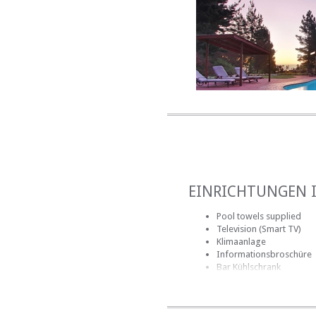
• Golf
• Besuch wunderschöner
• Strand
• Surfen, Bodyboarding 
• Wasserski
• Reiten durch Weingärt
• Wanderwege
• Mountainbike-Wege
EINRICHTUNGEN 
Pool towels supplied
Television (Smart TV)
Klimaanlage
Informationsbroschüre
Bar Kühlschrank
Bademäntel
Badezimmer (en-suite)
Badezimmer (gemeinsa