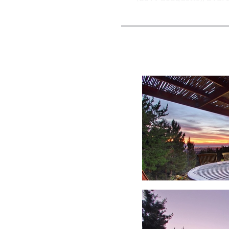
elektrische Heizdecken
entnehmen. Ebenso ste
Fußbodenheizung, beheiz
DINING
Genießen Sie Lalapanzis
hergestellten Mahlzeit
Sonnenuntergang auf der 
KONFERENZEN UN
Die Lalapanzi Lodge biet
Der voll ausgestattete
Panoramaausblick führen
Verfügung. Der gemütli
Wahl zwischen mehreren
Wünsche zugeschnitten 
SEHENSWÜRDIGKE