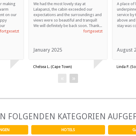
or making
We had the most lovely stay at
A place of 
 warm
Lalapanzi, the cabin exceeded our
underpinne
nt on our
expectations and the surroundings and
service by
appy
views were so beautiful and tranquil!
above and
our
We will definitely be back soon. Thank...
stay was co
fortgesetzt
fortgesetzt
January 2025
August 
Chelsea L. (Cape Town)
Linda P. (S
«
»
EN FOLGENDEN KATEGORIEN AUFGE
NGEN
HOTELS
G