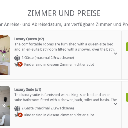
mmer
Terrasse / Veranda / Balkon
Safe für Wertsachen
ZIMMER UND PREISE
Rauchen: nicht erlaubt
el
Tee- und Kaffeekocher
Fernsehen (mit M-Net)
hr Anreise- und Abreisedatum, um verfügbare Zimmer und Pre
AUF DEM GELÄNDE
Luxury Queen (x2)
The comfortable rooms are furnished with a queen-size bed
Parkplatz (abseits der Straß
and an en-suite bathroom fitted with a shower, over the bath,
Rezeption (Geschäftszeiten)
»
toilet and basin. The room has aircon, a TV with DStv, Wi-Fi and
Sicherheit (Wache)
2 Gäste (maximal 2 Erwachsene)
tea / coffee making facilities.
Rauchen: in abgegrenzten G
Kinder sind in diesem Zimmer nicht erlaubt
Rauchen: Nicht drinnen
h)
Schwimmbad
Luxury Suite (x1)
The luxury suite is furnished with a King-size bed and an en-
suite bathroom fitted with a shower, bath, toilet and basin. The
»
le
Internetverbindung (drahtlo
room has a lounge and a kitchenette with a fridge, microwave,
ng
2 Gäste (maximal 2 Erwachsene)
Parken
toaster and kettle. There is a private patio with a gas braai,
Sekretariatsdienste
Kinder sind in diesem Zimmer nicht erlaubt
aircon, a TV with DStv and Wi-Fi.
Standardkonf. Ausrüstung
Teambuilding-Einrichtunge