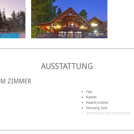
LUXURY SUITE
 Weingärten
und Kitesurfen
en und Berge
AUSSTATTUNG
IM ZIMMER
Fan
Kamin
Haartrockner
Heizung (en)
Internationale Steckdosen
Internetverbindung (drahtlo
Kochnische (teilweise ausges
m)
Mini-Bar