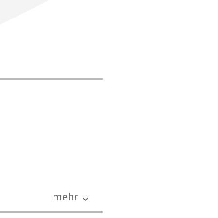
LUXURY KING
s)
mehr
tattet)