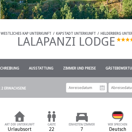
WESTLICHES KAP UNTERKUNFT
/
KAPSTADT UNTERKUNFT
/
HELDERBERG UNTE
LALAPANZI LODGE
SCHREIBUNG
AUSSTATTUNG
ZIMMER UND PREISE
GÄSTEBEWERTUN
R 2 ERWACHSENE
Anreiseda
ART DER UNTERKUNFT
GÄSTE
EINHEITEN/ZIMMER
WIR SPRECHEN
Urlaubsort
22
7
Deutsch