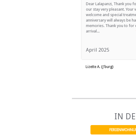
Dear Lalapanzi, Thank you f
our stay very pleasant. Your
welcome and special treatme
anniversary will always be h
memories. Thank you to for 
arrival...
April 2025
Lizette A. (J'burg)
IN D
FERIENWOHNU