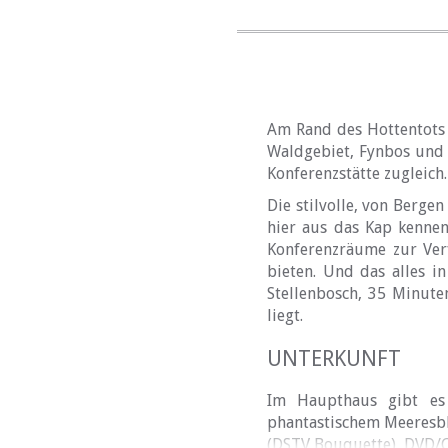
Am Rand des Hottentots 
Waldgebiet, Fynbos und 
Konferenzstätte zugleich.
Die stilvolle, von Berge
hier aus das Kap kennen
Konferenzräume zur Ver
bieten. Und das alles i
Stellenbosch, 35 Minute
liegt.
UNTERKUNFT
Im Haupthaus gibt es 
phantastischem Meeresbli
(DSTV Bouquette), DVD/C