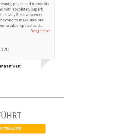
beauty, peace and tranquility
Hi Team Lalapanzi, Many thanks for
d with absolutely superb
providing such a wonderful service as
 the lovely Rose who went
always. We have loved working with
 beyond to make sure our
you and will continue to use your
mfortable, special and...
beautiful lodge when...
fortgesetzt
fortgesetzt
2020
November 2019
omerset West)
Tom (London)
FÜHRT
ÄSTEHÄUSER