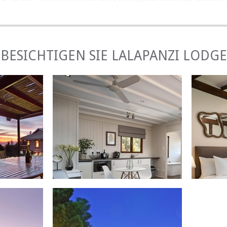
. Sie können sich selbst Tee oder Kaffee zubereiten und
hen Safes und Bademäntel zur Verfügung. Alle Bäder sind
ten Handtuchhaltern und mit Bade- und Duschartikeln ausges
BESICHTIGEN SIE LALAPANZI LODGE
 gemütlichen Diningroom und lassen Sie sich von uns mit eine
 verwöhnen. Dinner wird im Winter am offenen Kamin und i
Terrasse serviert. Mahlzeiten nur auf vorherige Bestellung.
D HOCHZEITEN
et den perfekten Rahmen für Mini-Konferenzen, Workshops ode
 Konferenzraum hat zwei Schiebetüren, die hinaus auf d
. Eine gemütliche Lounge steht für informelle Meetings od
che Diningroom wird für Frühstück, Mittag- und Abendessen
 Konferenz- oder Hochzeits-Pauschalangeboten, die alle g
werden können.
ITEN UND AKTIVITÄTEN