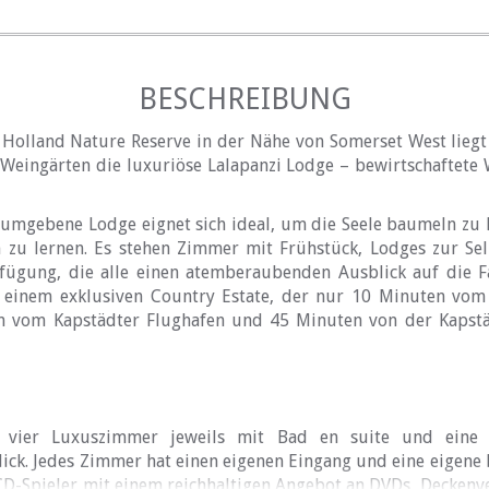
BESCHREIBUNG
Holland Nature Reserve in der Nähe von Somerset West liegt 
Weingärten die luxuriöse Lalapanzi Lodge – bewirtschaftete
n umgebene Lodge eignet sich ideal, um die Seele baumeln zu
 zu lernen. Es stehen Zimmer mit Frühstück, Lodges zur S
fügung, die alle einen atemberaubenden Ausblick auf die F
n einem exklusiven Country Estate, der nur 10 Minuten vo
n vom Kapstädter Flughafen und 45 Minuten von der Kapstä
vier Luxuszimmer jeweils mit Bad en suite und eine 
ck. Jedes Zimmer hat einen eigenen Eingang und eine eigene P
D-Spieler mit einem reichhaltigen Angebot an DVDs, Deckenve