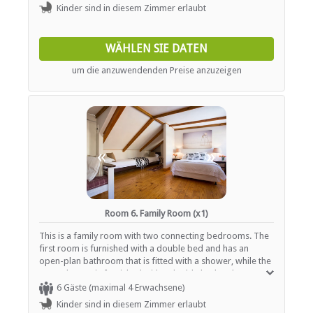
making facilities.
Kinder sind in diesem Zimmer erlaubt
WÄHLEN SIE DATEN
um die anzuwendenden Preise anzuzeigen
«
»
Room 6. Family Room (x1)
This is a family room with two connecting bedrooms. The
first room is furnished with a double bed and has an
open-plan bathroom that is fitted with a shower, while the
second room is furnished with a double bed and two
single beds. This second room also has an en-suite
6 Gäste (maximal 4 Erwachsene)
bathroom that is fitted with a bath. In-room amenities
Kinder sind in diesem Zimmer erlaubt
include a TV with selected DStv channels and tea- and