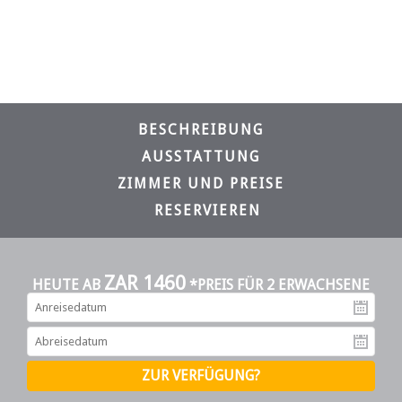
BESCHREIBUNG
AUSSTATTUNG
ZIMMER UND PREISE
RESERVIEREN
ZAR 1460
HEUTE AB
*PREIS FÜR 2 ERWACHSENE
An
Ab