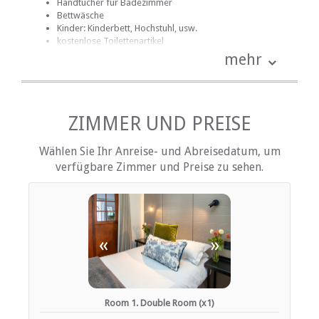
Handtücher für Badezimmer
Bettwäsche
Kinder: Kinderbett, Hochstuhl, usw.
kostenlose Toilettenartikel
Fan
mehr
Heizung (en)
Internetverbindung (drahtlos)
Terrasse / Veranda / Balkon
Rauchen: nicht erlaubt
Tee- und Kaffeekocher
ZIMMER UND PREISE
Fernsehen (mit Satellit)
Wählen Sie Ihr Anreise- und Abreisedatum, um
EINRICHTUNGEN AUF DEM GELÄNDE
verfügbare Zimmer und Preise zu sehen.
Kinderfreundlich (alle Altersgruppen)
Zimmerreinigung (täglich)
Wäscheservice
Parkplatz (abseits der Straße)
«
»
Rezeption (Geschäftszeiten)
Rauchen: Nicht drinnen
Schwimmbad
Room 1. Double Room (x1)
ESSEN UND TRINKEN