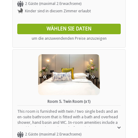
mounted heater and tea- and coffee-making facilities.
2 Gäste (maximal 2 Erwachsene)
Kinder sind in diesem Zimmer erlaubt
WÄHLEN SIE DATEN
um die anzuwendenden Preise anzuzeigen
«
»
Room 5. Twin Room (x1)
This room is furnished with twin / two single beds and an
en-suite bathroom that is fitted with a bath and overhead
shower, hand basin and WC. In-room amenities include a
TV with selected DStv channels, free Wi-Fi Internet access,
a ceiling fan, a wall-mounted heater and tea- and coffee-
2 Gäste (maximal 2 Erwachsene)