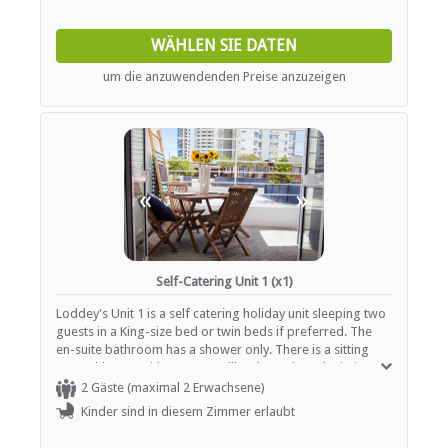
coffee-making facilities.
WÄHLEN SIE DATEN
um die anzuwendenden Preise anzuzeigen
«
»
Self-Catering Unit 1 (x1)
Loddey's Unit 1 is a self catering holiday unit sleeping two
guests in a King-size bed or twin beds if preferred. The
en-suite bathroom has a shower only. There is a sitting
area with a TV with DStv / satellite channels and Wi-Fi as
well as a dining table where you can enjoy your meals. This
2 Gäste (maximal 2 Erwachsene)
unit is equipped with a kitchenette with a hot plate, fridge /
Kinder sind in diesem Zimmer erlaubt
freezer, microwave cutlery and tea / coffee making
facilities. Outside there is a private patio with a built in