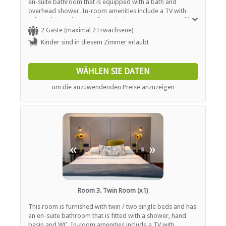
en-suite bathroom that is equipped with a bath and
overhead shower. In-room amenities include a TV with
selected DStv channels, free Wi-Fi Internet access, a ceiling
fan, a wall-mounted heater and tea- and coffee-making
2 Gäste (maximal 2 Erwachsene)
facilities.
Kinder sind in diesem Zimmer erlaubt
WÄHLEN SIE DATEN
um die anzuwendenden Preise anzuzeigen
«
»
Room 3. Twin Room (x1)
This room is furnished with twin / two single beds and has
an en-suite bathroom that is fitted with a shower, hand
basin and WC. In-room amenities include a TV with