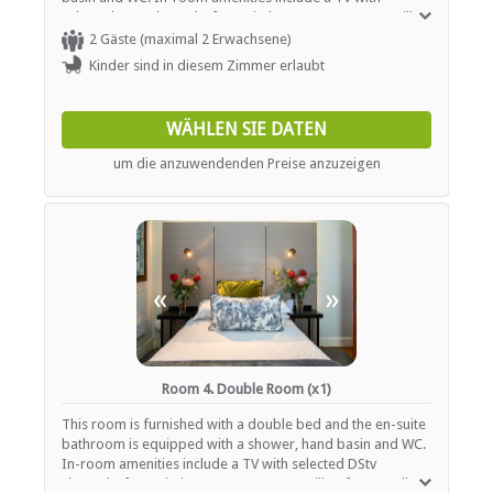
selected DStv channels, free Wi-Fi Internet access, a ceiling
fan, a wall-mounted heater and tea- and coffee-making
2 Gäste (maximal 2 Erwachsene)
facilities.
Kinder sind in diesem Zimmer erlaubt
WÄHLEN SIE DATEN
um die anzuwendenden Preise anzuzeigen
«
»
Room 4. Double Room (x1)
This room is furnished with a double bed and the en-suite
bathroom is equipped with a shower, hand basin and WC.
In-room amenities include a TV with selected DStv
channels, free Wi-Fi Internet access, a ceiling fan, a wall-