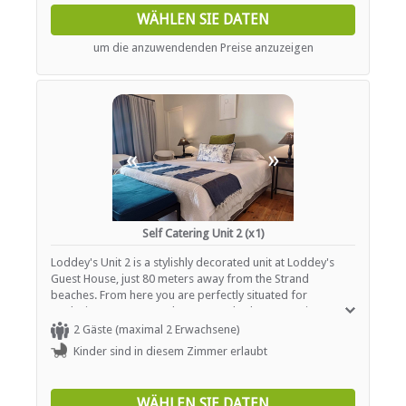
braai and a table and chairs. Breakfast can be arranged on
WÄHLEN SIE DATEN
request with advanced notice.
um die anzuwendenden Preise anzuzeigen
«
»
Self Catering Unit 2 (x1)
Loddey's Unit 2 is a stylishly decorated unit at Loddey's
Guest House, just 80 meters away from the Strand
beaches. From here you are perfectly situated for
exploring Cape Town, the surrounds, the Cape Wine Route
and Whale watching in Hermanus. Loddey's Unit 2 is a self
2 Gäste (maximal 2 Erwachsene)
catering holiday unit sleeping two guests in a King-size
Kinder sind in diesem Zimmer erlaubt
bed or twin beds if preferred. The en-suite bathroom has
a shower only. This unit is equipped with a kitchenette with
a hot plate, fridge / freezer, microwave cutlery and tea /
WÄHLEN SIE DATEN