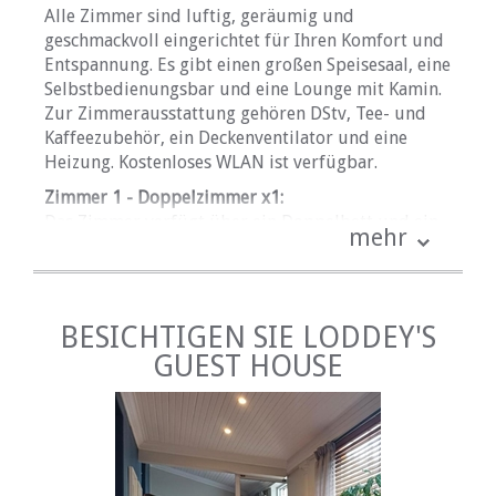
Alle Zimmer sind luftig, geräumig und
geschmackvoll eingerichtet für Ihren Komfort und
Entspannung. Es gibt einen großen Speisesaal, eine
Selbstbedienungsbar und eine Lounge mit Kamin.
Zur Zimmerausstattung gehören DStv, Tee- und
Kaffeezubehör, ein Deckenventilator und eine
Heizung. Kostenloses WLAN ist verfügbar.
Zimmer 1 - Doppelzimmer x1:
Das Zimmer verfügt über ein Doppelbett und ein
mehr
eigenes Badezimmer mit Dusche. Ein Babybett
kann auf Anfrage zur Verfügung gestellt werden.
Zimmer 2 - Zweibettzimmer x1:
Das Zimmer ist mit zwei Einzelbetten ausgestattet
BESICHTIGEN SIE LODDEY'S
und verfügt über ein eigenes Bad mit einer
GUEST HOUSE
Dusche. Es gibt einen Frisiertisch im Zimmer.
Zimmer 3 - Zweibettzimmer x1:
Dieses Zimmer verfügt über 2 Einzelbetten und
eine eigene Dusche.