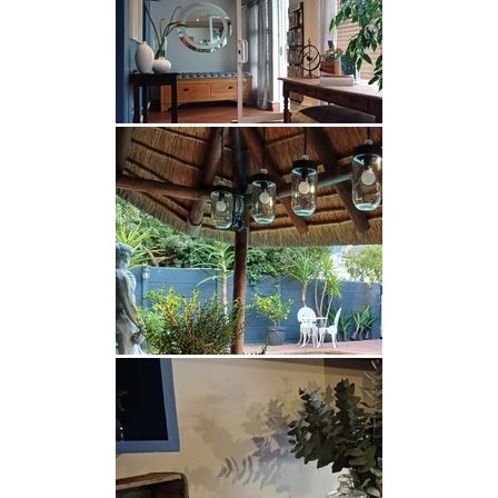
Zimmer 4 - Doppelzimmer x1:
Das Zimmer ist mit einem Doppelbett ausgestattet
und verfügt über eine Dusche. Dieses Zimmer kann
zusammen mit dem Zweibettzimmer mit Bad
gebucht werden, um eine Familie unterzubringen.
Eine private Lounge verbindet die beiden Räume.
Zimmer 5 - Zweibettzimmer x1:
Das Zimmer ist mit zwei Einzelbetten ausgestattet
und verfügt über ein eigenes Bad und eine Dusche.
Das Zimmer kann zusammen mit Doppelzimmer 4
gebucht werden, um eine Familie unterzubringen.
Eine private Lounge verbindet die beiden Räume.
Zimmer 6 - Familienzimmer x1:
Das Familienzimmer verfügt über zwei Zimmer
mit Verbindungstür. Das Zimmer 1 ist mit einem
Doppelbett und einem offenen Badezimmer mit
Dusche ausgestattet. Zimmer 2 hat ein Doppelbett
und zwei Einzelbetten. Es gibt ein eigenes
Badezimmer mit Badewanne. Dieses Zimmer
verfügt über eine Holzterrasse.