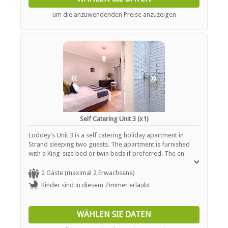
coffee making facilities. There is a sitting area with a TV
with DStv / satellite channels and Wi-Fi as well as a dining
um die anzuwendenden Preise anzuzeigen
table where you can enjoy your meals. Outside there is a
private patio with a built in braai and a table and chairs.
«
»
Self Catering Unit 3 (x1)
Loddey's Unit 3 is a self catering holiday apartment in
Strand sleeping two guests. The apartment is furnished
with a King-size bed or twin beds if preferred. The en-
suite bathroom is fitted with a shower, toilet and basin.
There is a sitting area with a TV with DStv / satellite
2 Gäste (maximal 2 Erwachsene)
channels and Wi-Fi as well as a dining table where you can
Kinder sind in diesem Zimmer erlaubt
enjoy your meals. This unit is equipped with a kitchenette
with a hot plate, fridge / freezer, microwave cutlery and
tea / coffee making facilities. Outside there is a private
WÄHLEN SIE DATEN
patio with a built in braai and a table and chairs.