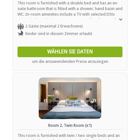
This room is furnished with a double bed and has an en-
Halaal Friendly
suite bathroom that is fitted with a shower, hand basin and
Bar (ehrlichkeit)
WC. In-room amenities include a TV with selected DStv
Restaurant / Esszimmer
channels, free Wi-Fi Internet access, a ceiling fan, a wall-
mounted heater and tea- and coffee-making facilities. A
2 Gäste (maximal 2 Erwachsene)
baby cot can be provided on request.
INTERNET
Kinder sind in diesem Zimmer erlaubt
Kostenloses Wi-Fi
WÄHLEN SIE DATEN
TRANSFERS
um die anzuwendenden Preise anzuzeigen
Flughafentransfers
«
»
Room 2. Twin Room (x1)
This room is furnished with twin / two single beds and an