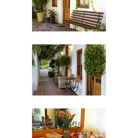
Frühstück ist beträchtlich - Fruchtsäfte, Obstteller,
eine Auswahl an Joghurts, Müsli, Käsebrett,
Brotauswahl, hausgemachte Marmeladen, Kaffee
und eine große Auswahl an Tee.
ANLAGEN
• Die Lounge verfügt über TV / DVD-Player,
Bücher, Spiele und Spielzeug
• Wir haben drahtloses Internet für den Komfort
der Gäste
• Sicheres Parken abseits der Straße ist möglich
• Braai-Einrichtungen stehen Ihnen zur Verfügung
• Das große Schwimmbad ist ein Segen an einem
heißen Sommertag und der Garten ist eine Oase
der Ruhe
AKTIVITÄTEN
Wandern, Mountainbiken, Quadfahren,
Geländewagenfahren, Reiten, Vogelbeobachtung,