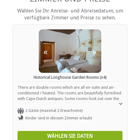
Kinderfreundlich (alle Altersgruppen)
Wählen Sie Ihr Anreise- und Abreisedatum, um
Garten(e)
verfügbare Zimmer und Preise zu sehen.
Gästelounge mit TV
Zimmerreinigung (täglich)
Parkplatz (abseits der Straße)
Schwimmbad
«
»
ESSEN UND TRINKEN
Braai / Grill (BBQ)
Historical Longhouse Garden Rooms (x4)
INTERNET
There are double rooms which are all en-suite and air-
Kostenloses Wi-Fi
conditioned / heated. The rooms are beautifully furnished
with Cape Dutch antiques. Some rooms look out over the
pool deck, towards the paddocks with the mountains as a
backdrop while the others have a secluded entrance and
2 Gäste (maximal 2 Erwachsene)
garden, with access to the pool area. All rooms have mini
Kinder sind in diesem Zimmer erlaubt
fridges, tea / coffee facilities and hairdryers. Swimming
towels are provided. Lovely old oil lamps provide a
romantic touch.
WÄHLEN SIE DATEN