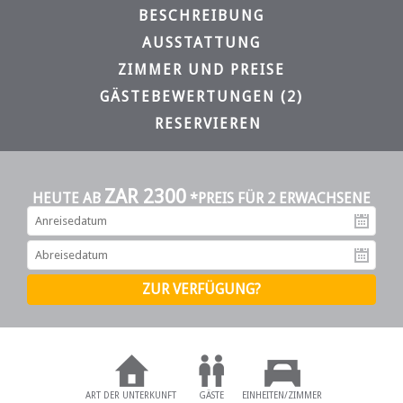
BESCHREIBUNG
AUSSTATTUNG
ZIMMER UND PREISE
GÄSTEBEWERTUNGEN (2)
RESERVIEREN
ZAR 2300
HEUTE AB
*PREIS FÜR 2 ERWACHSENE
An
Ab
ART DER UNTERKUNFT
GÄSTE
EINHEITEN/ZIMMER