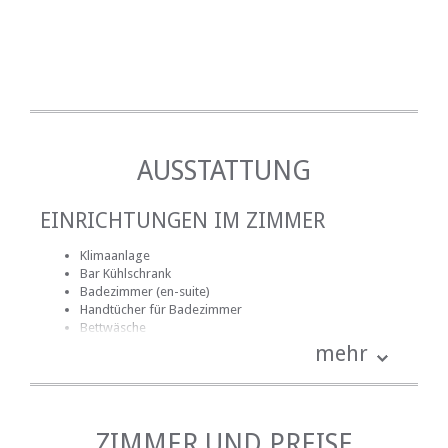
AUSSTATTUNG
EINRICHTUNGEN IM ZIMMER
Klimaanlage
Bar Kühlschrank
Badezimmer (en-suite)
Handtücher für Badezimmer
Bettwäsche
Haartrockner
mehr
Heizung (en)
Tee- und Kaffeekocher
EINRICHTUNGEN AUF DEM GELÄNDE
ZIMMER UND PREISE