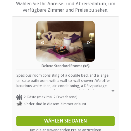
Kinderfreundlich (alle Altersgruppen)
Wählen Sie Ihr Anreise- und Abreisedatum, um
Garten(e)
verfügbare Zimmer und Preise zu sehen.
Parkplatz (abseits der Straße)
Rauchen: Nicht drinnen
Schwimmbad
ESSEN UND TRINKEN
«
»
Kostenloser Tee / Kaffee
Restaurant / Esszimmer
Deluxe Standard Rooms (x6)
INTERNET
Spacious room consisting of a double bed, and a large
Kostenloses Wi-Fi
en-suite bathroom, with a wall-to-wall shower. We offer
luxurious white linen, air-conditioning, a DStv package,
uncapped Wi-Fi, a seating area, a work desk, closet space
and tea/coffee facilities.
2 Gäste (maximal 2 Erwachsene)
Kinder sind in diesem Zimmer erlaubt
WÄHLEN SIE DATEN
um die anzuwendenden Preise anzuzeigen