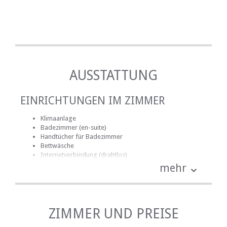
AUSSTATTUNG
EINRICHTUNGEN IM ZIMMER
Klimaanlage
Badezimmer (en-suite)
Handtücher für Badezimmer
Bettwäsche
Internetverbindung (drahtlos)
Rauchen: nicht erlaubt
mehr
Tee- und Kaffeekocher
Fernsehen (mit Satellit)
EINRICHTUNGEN AUF DEM GELÄNDE
ZIMMER UND PREISE