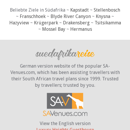
Beliebte Ziele in Südafrika ~
Kapstadt
~
Stellenbosch
~
Franschhoek
~
Blyde River Canyon
~
Knysna
~
Hazyview
~
Krügerpark
~
Drakensberg
~
Tsitsikamma
~
Mossel Bay
~
Hermanus
German version website of the popular SA-
Venues.com, which has been assisting travellers with
their South African travel plans since 1999. Trusted
by travellers;
trusted by you.
View the English version
Luxury Heights Guesthouse