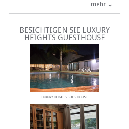
Zimmerbeschreibungen mit Fotos unten, um Ihnen
mehr
bei Ihrer Auswahl zu helfen.
Die Pension verfügt über einen Garten und einen
Pool.
BESICHTIGEN SIE LUXURY
EINRICHTUNGEN
HEIGHTS GUESTHOUSE
• Gratis Wifi
• Fernseher mit Satellitenkanälen
• Tee- / Kaffeezubehör
• Klimaanlage
• Garten
• Schwimmbad
• Sicheres Parken
ESSEN
LUXURY HEIGHTS GUESTHOUSE
Frühstück und Abendessen sind auf Anfrage gegen
Aufpreis erhältlich.
DER BEREICH
In Newcastle gibt es eine Reihe von Denkmälern