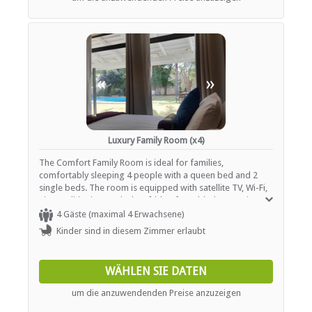
«
»
Luxury Family Room (x4)
The Comfort Family Room is ideal for families,
comfortably sleeping 4 people with a queen bed and 2
single beds. The room is equipped with satellite TV, Wi-Fi,
air-conditioning, and a bar fridge for added convenience.
The en-suite bathroom has a shower.
4 Gäste (maximal 4 Erwachsene)
Kinder sind in diesem Zimmer erlaubt
WÄHLEN SIE DATEN
um die anzuwendenden Preise anzuzeigen