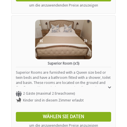
um die anzuwendenden Preise anzuzeigen
INTERNET
Kostenloses Wi-Fi
TRANSFERS
«
»
Tourenhilfe
Superior Room (x5)
Superior Rooms are furnished with a Queen size bed or
twin beds and have a bathroom fitted with a shower, toilet
and basin. These rooms are located on the ground and
first floor and have a balcony or patio. All rooms have a
mini fridge, satellite TV, tea / coffee facilities and air-
2 Gäste (maximal 2 Erwachsene)
conditioning (heating and cooling).
Kinder sind in diesem Zimmer erlaubt
WÄHLEN SIE DATEN
um die anzuwendenden Preise anzuzeigen