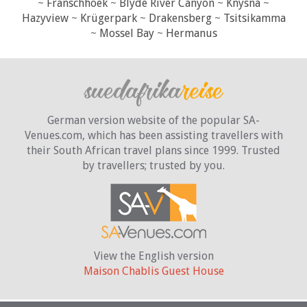
~
Franschhoek
~
Blyde River Canyon
~
Knysna
~
Hazyview
~
Krügerpark
~
Drakensberg
~
Tsitsikamma
~
Mossel Bay
~
Hermanus
German version website of the popular SA-
Venues.com, which has been assisting travellers with
their South African travel plans since 1999. Trusted
by travellers;
trusted by you.
View the English version
Maison Chablis Guest House