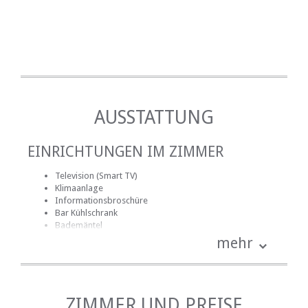
AUSSTATTUNG
EINRICHTUNGEN IM ZIMMER
Television (Smart TV)
Klimaanlage
Informationsbroschüre
Bar Kühlschrank
Bademäntel
Badezimmer (en-suite)
mehr
Handtücher für Badezimmer
Bettwäsche
Radiowecker
kostenlose Toilettenartikel
Schreibtisch
ZIMMER UND PREISE