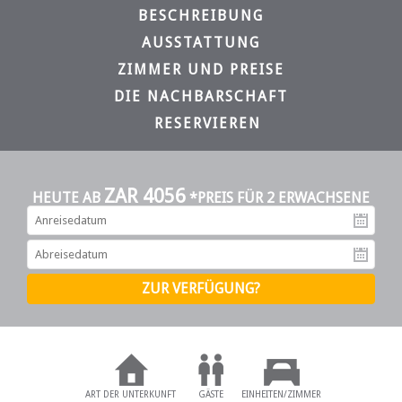
BESCHREIBUNG
AUSSTATTUNG
ZIMMER UND PREISE
DIE NACHBARSCHAFT
RESERVIEREN
ZAR 4056
HEUTE AB
*PREIS FÜR 2 ERWACHSENE
An
Ab
ART DER UNTERKUNFT
GÄSTE
EINHEITEN/ZIMMER