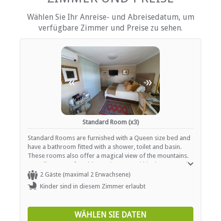
DVD-Player
Fan
Wählen Sie Ihr Anreise- und Abreisedatum, um
Haartrockner
verfügbare Zimmer und Preise zu sehen.
Heizung (en)
Internationale Steckdosen
Internetverbindung (drahtlos)
Terrasse / Veranda / Balkon
Safe für Wertsachen
Rauchen: nicht erlaubt
«
»
Tee- und Kaffeekocher
Fernsehen (mit M-Net)
Fernsehen (mit Satellit)
Standard Room (x3)
EINRICHTUNGEN AUF DEM GELÄNDE
Standard Rooms are furnished with a Queen size bed and
Klimaanlage
have a bathroom fitted with a shower, toilet and basin.
Garten(e)
These rooms also offer a magical view of the mountains.
Zimmerreinigung (täglich)
as well as a comfortable seating area within the room. All
Wäscheservice
rooms have a mini fridge, satellite TV, tea / coffee facilities
2 Gäste (maximal 2 Erwachsene)
Parkplatz (abseits der Straße)
and air-conditioning (heating and cooling).
Kinder sind in diesem Zimmer erlaubt
Rezeption (Geschäftszeiten)
Rauchen: Nicht drinnen
Schwimmbad
WÄHLEN SIE DATEN