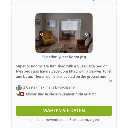
«
»
Superior Queen Room (x3)
Superior Rooms are furnished with a Queen size bed or
twin beds and have a bathroom fitted with a shower, toilet
and basin. These rooms are located on the ground and
first floor and have a balcony or patio. All rooms have a
mini fridge, satellite TV, tea / coffee facilities and air-
2 Gäste (maximal 2 Erwachsene)
conditioning (heating and cooling).
Kinder sind in diesem Zimmer nicht erlaubt
WÄHLEN SIE DATEN
um die anzuwendenden Preise anzuzeigen