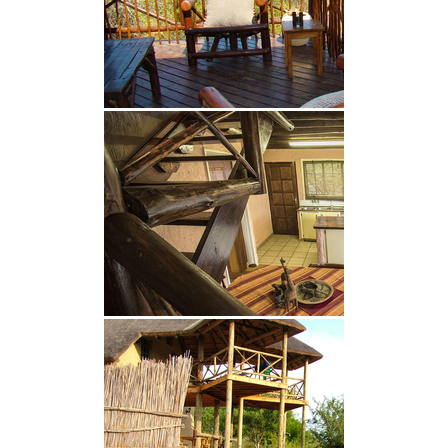
kurze 25-minütige Autofahrt entfernt. Von der
Aussichtsplattform der Lodge aus können Gäste
oft die Big Five sehen, ohne ihre Unterkunft jemals
verlassen zu müssen.
Der umliegende Lebensraum am Flussufer ist die
Heimat einer großen Vielfalt an Wald- und
Flussvogelarten, darunter mehr als 500 Arten, die
im Krüger-Nationalpark heimisch sind. Ein kurzer
Spaziergang bringt Sie zum Bienenfresser-
Vogelbeobachtungsstand im Marloth Park, der sich
perfekt für die Vogelbeobachtung aus nächster
Nähe entlang des Flusses eignet. Alternativ können
die Gäste ihren Morgenkaffee auf den Terrassen
des Hauses genießen, die hervorragende
Aussichtspunkte zur Beobachtung der in der
Gegend häufig vorkommenden Tierwelt bieten.