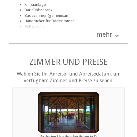
Klimaanlage
Bar Kühlschrank
Badezimmer (gemeinsam)
Handtücher für Badezimmer
Bettwäsche
Schreibtisch
mehr
Fan
Internetverbindung (drahtlos)
Eisen / Hosenpresse
Küche (komplett ausgestattet)
Terrasse / Veranda / Balkon
ZIMMER UND PREISE
Rauchen: nicht erlaubt
Wählen Sie Ihr Anreise- und Abreisedatum, um
EINRICHTUNGEN AUF DEM GELÄNDE
verfügbare Zimmer und Preise zu sehen.
Fire pit
Klimaanlage
Kinderfreundlich (alle Altersgruppen)
Garten(e)
Housekeeping (periodisch)
Outdoor shower or bathtub
Parkplatz (abseits der Straße)
Sicherheit (Alarmanlage)
Rauchen: Nicht drinnen
Exclusive Use Holiday Home (x1)