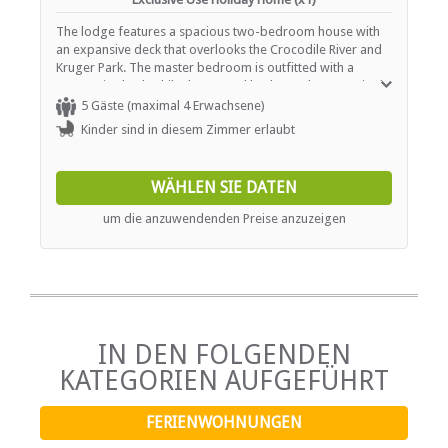
Schwimmbad
The lodge features a spacious two-bedroom house with
an expansive deck that overlooks the Crocodile River and
ESSEN UND TRINKEN
Kruger Park. The master bedroom is outfitted with a
queen-size bed, while the second bedroom has two single
beds. The house is equipped with a fully equipped and
Braai / Grill (BBQ)
5 Gäste (maximal 4 Erwachsene)
functional kitchen, a comfortable lounge area, outdoor
Kinder sind in diesem Zimmer erlaubt
braai facilities, and a refreshing splash pool, ensuring all
INTERNET
the comforts necessary for a delightful stay. The property
boasts sweeping views of Kruger National Park extending
WÄHLEN SIE DATEN
Kostenloses Wi-Fi
to the Crocodile River, with the park's entrance only a brief
25-minute drive away. From the lodge's viewing deck,
um die anzuwendenden Preise anzuzeigen
guests can often spot the Big Five without ever leaving
their accommodation.
IN DEN FOLGENDEN
KATEGORIEN AUFGEFÜHRT
FERIENWOHNUNGEN