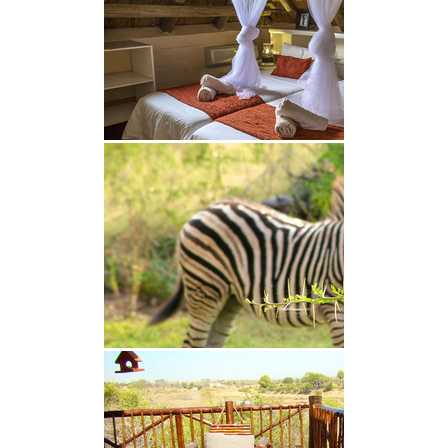
das zweite Schlafzimmer über zwei Einzelbetten
verfügt. Das Haus ist mit einer voll
funktionsfähigen Küche, einem gemütlichen
Wohnbereich, Grillmöglichkeiten im Freien und
einem erfrischenden Planschbecken ausgestattet
und bietet allen Komfort, den Sie für einen
angenehmen Aufenthalt benötigen.
Gäste können bei den von der Lodge organisierten
Pirschfahrten im Krüger-Nationalpark und einer
Vielzahl lokaler Aktivitäten in die authentischen
Erlebnisse des Buschlandes eintauchen. Darüber
hinaus bietet das nahe gelegene Lionspruit-
Reservat im Marloth Park die Möglichkeit,
einheimische Löwen, Nashörner und Büffel zu
treffen.
ÜBER DIE GEGEND
Das Anwesen bietet eine beeindruckende Aussicht
auf den Krüger-Nationalpark bis hin zum
Crocodile River. Der Eingang des Parks ist nur eine