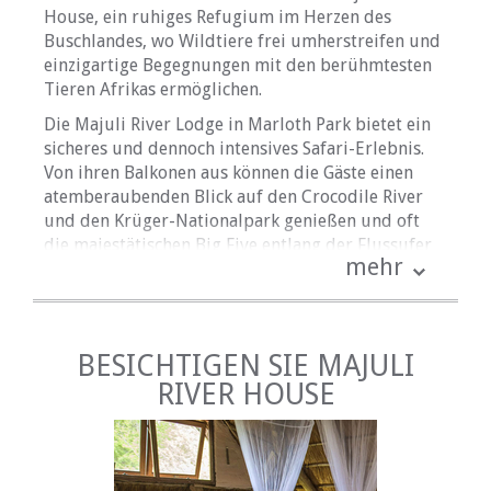
House, ein ruhiges Refugium im Herzen des
Buschlandes, wo Wildtiere frei umherstreifen und
einzigartige Begegnungen mit den berühmtesten
Tieren Afrikas ermöglichen.
Die Majuli River Lodge in Marloth Park bietet ein
sicheres und dennoch intensives Safari-Erlebnis.
Von ihren Balkonen aus können die Gäste einen
atemberaubenden Blick auf den Crocodile River
und den Krüger-Nationalpark genießen und oft
die majestätischen Big Five entlang der Flussufer
mehr
beobachten.
UNTERKUNFT ZUR
SELBSTVERPFLEGUNG
BESICHTIGEN SIE MAJULI
Die Lodge verfügt über ein geräumiges Haus mit
RIVER HOUSE
zwei Schlafzimmern und einer weitläufigen
Terrasse mit Blick auf den Crocodile River und den
Krüger-Nationalpark. Das Hauptschlafzimmer ist
mit einem Queensize-Bett ausgestattet, während