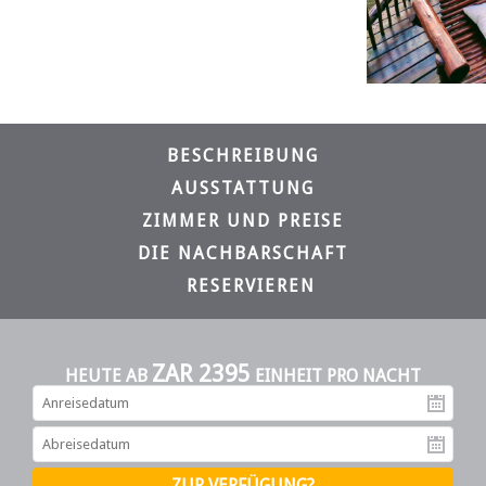
BESCHREIBUNG
AUSSTATTUNG
ZIMMER UND PREISE
DIE NACHBARSCHAFT
RESERVIEREN
ZAR 2395
HEUTE AB
EINHEIT PRO NACHT
An
Ab