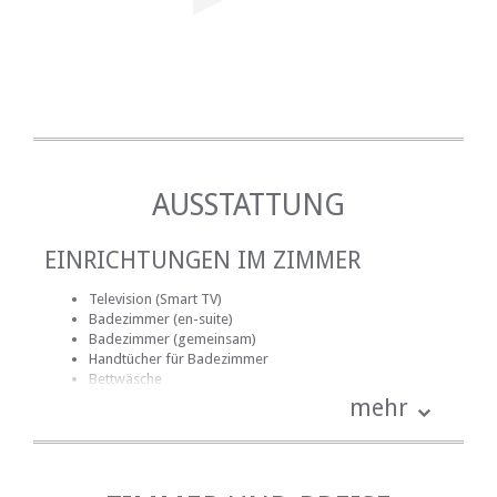
AUSSTATTUNG
EINRICHTUNGEN IM ZIMMER
Television (Smart TV)
Badezimmer (en-suite)
Badezimmer (gemeinsam)
Handtücher für Badezimmer
Bettwäsche
Internetverbindung (drahtlos)
mehr
Küche (komplett ausgestattet)
Terrasse / Veranda / Balkon
Rauchen: nicht erlaubt
Tee- und Kaffeekocher