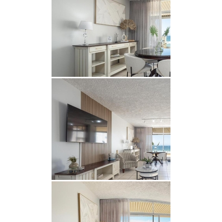
sich dieser Bereich ideal, um Mahlzeiten mit
spektakulärem Meerblick zu genießen.
EINRICHTUNGEN VOR ORT
Gäste können den Gemeinschaftspool und den
Grillbereich nutzen. Sichere Parkplätze sorgen für
einen sorgenfreien Aufenthalt.
LAGE & SEHENSWÜRDIGKEITEN
Dank der erstklassigen Lage des Apartments sind
die Strände von Umhlanga und die malerische
Promenade von Umhlanga bequem zu Fuß
erreichbar. So können Sie die Küste erkunden und
entspannen.