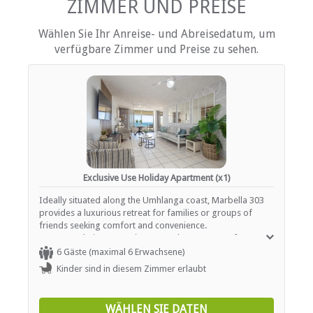
ZIMMER UND PREISE
EINRICHTUNGEN AUF DEM GELÄNDE
Wählen Sie Ihr Anreise- und Abreisedatum, um
verfügbare Zimmer und Preise zu sehen.
Elevators
Kinderfreundlich (alle Altersgruppen)
Garten(e)
Zimmerreinigung (täglich)
Parkplatz (abseits der Straße)
Sicherheit (Wache)
Rauchen: Nicht drinnen
Schwimmbad
ESSEN UND TRINKEN
Exclusive Use Holiday Apartment (x1)
Ideally situated along the Umhlanga coast, Marbella 303
Braai / Grill (BBQ)
provides a luxurious retreat for families or groups of
friends seeking comfort and convenience.
INTERNET
Accommodating up to six guests, the apartment features
three thoughtfully designed bedrooms. The main
6 Gäste (maximal 6 Erwachsene)
Kostenloses Wi-Fi
bedroom is furnished with a queen-size bed, while the
Kinder sind in diesem Zimmer erlaubt
remaining two rooms each offer two single beds. Two
stylish bathrooms, both equipped with a bath, shower,
and toilet, ensure a comfortable stay. For added
WÄHLEN SIE DATEN