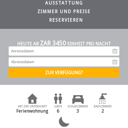
AUSSTATTUNG
ZIMMER UND PREISE
RESERVIEREN
ZAR 3450
HEUTE AB
EINHEIT PRO NACHT
An
Ab
ART DER UNTERKUNFT
GÄSTE
SCHLAFZIMMER
BADEZIMMER
Ferienwohnung
6
3
2