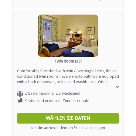
TRANSFERS
Tourenhilfe
«
»
Twin Room (x3)
Comfortably furnished with twin / two single beds, the air-
conditioned twin rooms have en-suite bathroom equipped
with a bath or shower, toilets and washbasins. Other
facilities in the rooms include TVs with a selection of DStv
channels, tea- and coffee-making facilities, and Wi-Fi
2 Gäste (maximal 2 Erwachsene)
internet access.
Kinder sind in diesem Zimmer erlaubt
WÄHLEN SIE DATEN
um die anzuwendenden Preise anzuzeigen