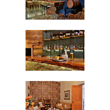
Einzelzimmer x2:
Diese Einheit verfügt über ein Einzelbett, perfekt
für Geschäftsreisende.
FRÜHSTÜCK & ABENDESSEN
Genießen Sie ein Abendessen im Victoria Dining
Room. Wenn Sie jeden Abend ein Abendessen
genießen, genießen Sie ein À-la-carte-Menü mit
köstlichen lokalen Gerichten in einem
unvergesslichen Ambiente im viktorianischen Stil,
inspiriert von einer Geschichte, die bis in das Jahr
1864 zurückreicht.
Wenn Sie nach einem langen Tag entspannen
möchten, können Sie sich in der Ladies Bar bei
einem Drink entspannen. Seien Sie jedoch gewarnt,
wenn es ein Rugby-Spiel gibt, werden Sie es mit
vielen lokalen Männern gefüllt finden.