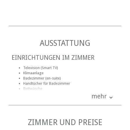
AUSSTATTUNG
EINRICHTUNGEN IM ZIMMER
Television (Smart TV)
Klimaanlage
Badezimmer (en-suite)
Handtücher für Badezimmer
Bettwäsche
kostenlose Toilettenartikel
mehr
Schreibtisch
Haartrockner
Internetverbindung (drahtlos)
Kochnische (teilweise ausgestattet)
Terrasse / Veranda / Balkon
ZIMMER UND PREISE
Rauchen: nicht erlaubt