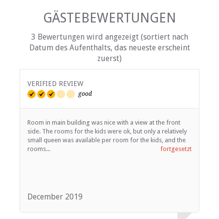
GÄSTEBEWERTUNGEN
3 Bewertungen wird angezeigt (sortiert nach
Datum des Aufenthalts, das neueste erscheint
zuerst)
VERIFIED REVIEW
V
good
Room in main building was nice with a view at the front
L
side. The rooms for the kids were ok, but only a relatively
c
small queen was available per room for the kids, and the
T
rooms...
fortgesetzt
b
December 2019
D