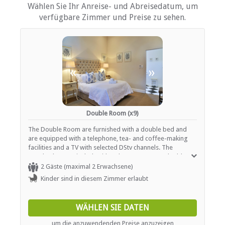
Tee- und Kaffeekocher
Wählen Sie Ihr Anreise- und Abreisedatum, um
Fernsehen (mit Satellit)
verfügbare Zimmer und Preise zu sehen.
EINRICHTUNGEN AUF DEM GELÄNDE
Klimaanlage
Kinderfreundlich (alle Altersgruppen)
«
»
Garten(e)
Kurort
Parkplatz (abseits der Straße)
Schwimmbad
Double Room (x9)
ESSEN UND TRINKEN
The Double Room are furnished with a double bed and
are equipped with a telephone, tea- and coffee-making
Bar (voll lizenziert)
facilities and a TV with selected DStv channels. The
Restaurant / Esszimmer
standard rooms include either three-quarter or double
beds, and each has its own en-suite bathroom.
2 Gäste (maximal 2 Erwachsene)
INTERNET
Kinder sind in diesem Zimmer erlaubt
Kostenloses Wi-Fi
WÄHLEN SIE DATEN
um die anzuwendenden Preise anzuzeigen