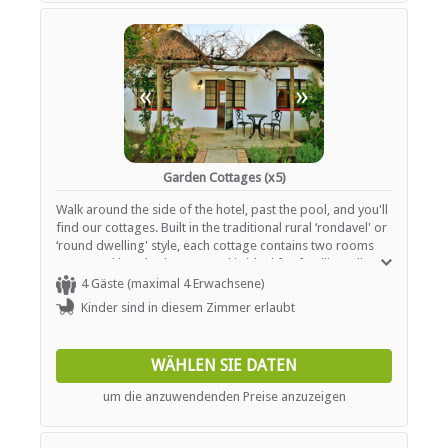
«
»
Garden Cottages (x5)
Walk around the side of the hotel, past the pool, and you'll
find our cottages. Built in the traditional rural ‘rondavel' or
‘round dwelling' style, each cottage contains two rooms
separated by a bathroom, and is ideal for families. All
rooms are equipped with a telephone, tea and coffee
4 Gäste (maximal 4 Erwachsene)
making facilities, and a TV with selected DStv channels.
Kinder sind in diesem Zimmer erlaubt
WÄHLEN SIE DATEN
um die anzuwendenden Preise anzuzeigen