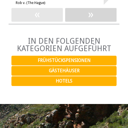
Rob v. (The Hague)
S
«
»
IN DEN FOLGENDEN
KATEGORIEN AUFGEFÜHRT
FRÜHSTÜCKSPENSIONEN
GÄSTEHÄUSER
HOTELS