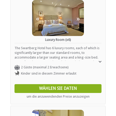
«
»
Luxury Room (x6)
The Swartberg Hotel has 6 luxury rooms, each of which is
significantly larger than our standard rooms, to
accommodate a larger seating area and a king-size bed.
Two of our luxury rooms have their own balcony, and we
can easily say that there's nothing better than standing on
2 Gäste (maximal 2 Erwachsene)
the balcony in the morning and breathing in the pristine
Kinder sind in diesem Zimmer erlaubt
Karoo air. Other facilities include a telephone, tea- and
coffee-making facilities and a TV with selected DStv
channels. Each has its own en-suite bathroom.
WÄHLEN SIE DATEN
um die anzuwendenden Preise anzuzeigen