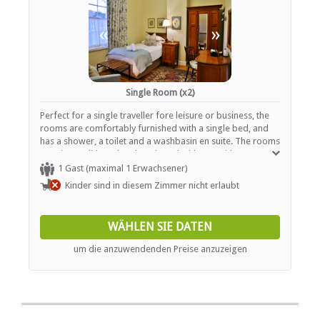
«
»
Single Room (x2)
Perfect for a single traveller fore leisure or business, the
rooms are comfortably furnished with a single bed, and
has a shower, a toilet and a washbasin en suite. The rooms
are air-conditioned and equipped with TVs with a
selection of DStv channels, tea- and coffee-making
1 Gast (maximal 1 Erwachsener)
facilities, and Wi-Fi internet access.
Kinder sind in diesem Zimmer nicht erlaubt
WÄHLEN SIE DATEN
um die anzuwendenden Preise anzuzeigen