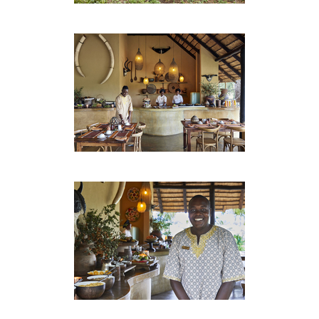
erfahrenen Shangaan-Trackern begleitet, um
sicherzustellen, dass Sie das bestmögliche
Sichtfeld erhalten. Das Gebiet ist bekannt für seine
häufigen Sichtungen der berühmten Big Five und
hat gesunde Populationen aller anderen in der
Region vorkommenden Arten. Pirschfahrten
werden am frühen Morgen und am späten
Nachmittag durchgeführt, wenn die Tiere am
aktivsten sind und die Landschaft am
spektakulärsten ist. Optionale Ausflüge wie
geführte Buschwanderungen, Besuche von
Vogelhäuten und Buschbankett sind ebenfalls
möglich.
SPIELFAHRZEUGE UND SPIELANSICHT
Das Motswari Game Reserve teilt sich eine 20
Kilometer lange Grenze mit dem weltbekannten
Kruger National Park . Als solches gibt es einen
ständigen Fluss von Wild durch das Reservat, der
während der Wildbeobachtungsaktivitäten für viel