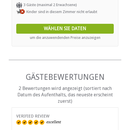
two daily game drives; and guided safari walks with
3 Gäste (maximal 2 Erwachsene)
FUNKTIONEN
refreshments. Children from 6 years and older are
Kinder sind in diesem Zimmer nicht erlaubt
allowed at the lodge.
Klimaanlage
Audio-visuelle Ausrüstung
WÄHLEN SIE DATEN
Bar
Catering (hausintern)
um die anzuwendenden Preise anzuzeigen
Internetverbindung (drahtlos)
Standardkonf. Ausrüstung
Teambuilding-Einrichtungen
ESSEN UND TRINKEN
GÄSTEBEWERTUNGEN
Bar (voll lizenziert)
Kostenloser Tee / Kaffee
2 Bewertungen wird angezeigt (sortiert nach
Datum des Aufenthalts, das neueste erscheint
INTERNET
zuerst)
Kostenloses Wi-Fi
VERIFIED REVIEW
TRANSFERS
excellent