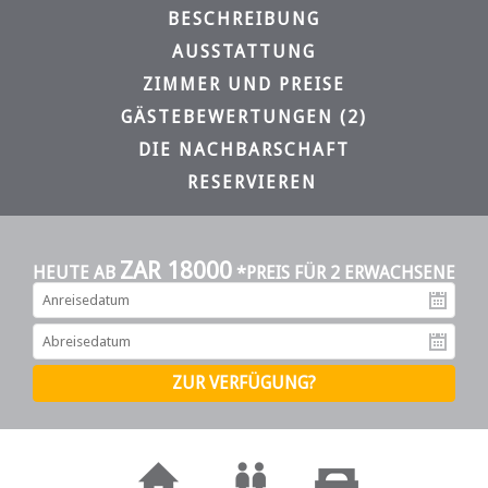
BESCHREIBUNG
AUSSTATTUNG
ZIMMER UND PREISE
GÄSTEBEWERTUNGEN (2)
DIE NACHBARSCHAFT
RESERVIEREN
ZAR 18000
HEUTE AB
*PREIS FÜR 2 ERWACHSENE
An
Ab