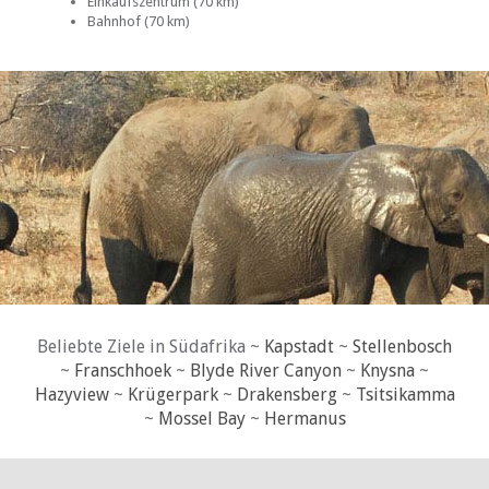
Einkaufszentrum (70 km)
Bahnhof (70 km)
Beliebte Ziele in Südafrika ~
Kapstadt
~
Stellenbosch
~
Franschhoek
~
Blyde River Canyon
~
Knysna
~
Hazyview
~
Krügerpark
~
Drakensberg
~
Tsitsikamma
~
Mossel Bay
~
Hermanus