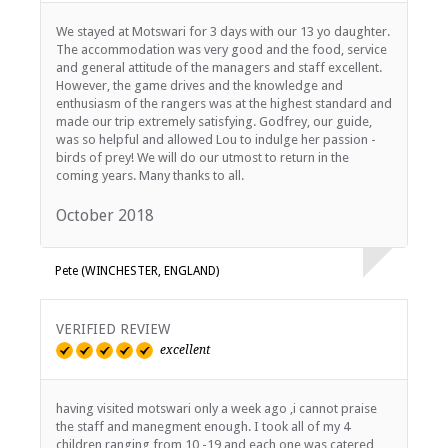
Flughafentransfers
Andere Übertragungen verfügbar
We stayed at Motswari for 3 days with our 13 yo daughter.
The accommodation was very good and the food, service
and general attitude of the managers and staff excellent.
However, the game drives and the knowledge and
enthusiasm of the rangers was at the highest standard and
made our trip extremely satisfying. Godfrey, our guide,
was so helpful and allowed Lou to indulge her passion -
birds of prey! We will do our utmost to return in the
coming years. Many thanks to all.
October 2018
Pete (WINCHESTER, ENGLAND)
VERIFIED REVIEW
excellent
having visited motswari only a week ago ,i cannot praise
the staff and manegment enough. I took all of my 4
children ranging from 10 -19 and each one was catered