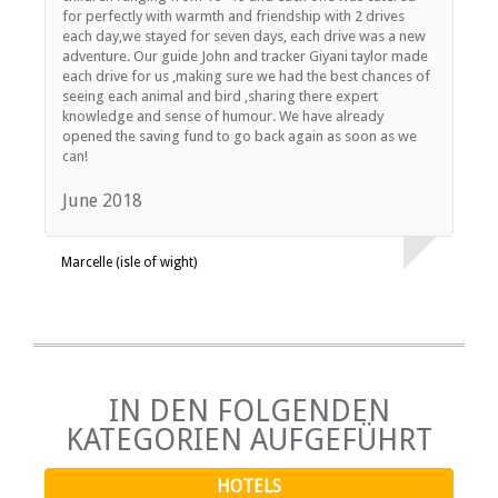
for perfectly with warmth and friendship with 2 drives
each day,we stayed for seven days, each drive was a new
adventure. Our guide John and tracker Giyani taylor made
each drive for us ,making sure we had the best chances of
seeing each animal and bird ,sharing there expert
knowledge and sense of humour. We have already
opened the saving fund to go back again as soon as we
can!
June 2018
Marcelle (isle of wight)
IN DEN FOLGENDEN
KATEGORIEN AUFGEFÜHRT
HOTELS