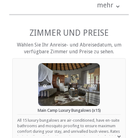
Bettwäsche
mehr
kostenlose Toilettenartikel
Schreibtisch
Haartrockner
Heizung (en)
Internetverbindung (drahtlos)
ZIMMER UND PREISE
Terrasse / Veranda / Balkon
Safe für Wertsachen
Wählen Sie Ihr Anreise- und Abreisedatum, um
Rauchen: nicht erlaubt
verfügbare Zimmer und Preise zu sehen.
Tee- und Kaffeekocher
EINRICHTUNGEN AUF DEM GELÄNDE
Klimaanlage
«
»
Zimmerreinigung (täglich)
Wäscheservice
Parkplatz (abseits der Straße)
Dachdeck
Safe (Rezeption)
Main Camp Luxury Bungalows (x15)
Sicherheit (Wache)
Rauchen: Nicht drinnen
All 15 luxury bungalows are air-conditioned, have en-suite
Schwimmbad
bathrooms and mosquito proofing to ensure maximum
Weckrufe
comfort during your stay, and unrivalled bush views. Rates
include all meals; local beers, house wines and soft drinks;