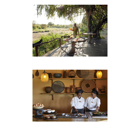
Spannung sorgt. Unsere Ranger und Tracker sind
alle leidenschaftliche Naturliebhaber, die den
Busch für ihre Gäste lebendig machen.
Sei es aus dem Komfort unserer offenen 4x4-
Fahrzeuge oder für die Abenteuerlustigen zu Fuß
ist das Tiererlebnis auf Motswari unübertroffen.
Die strengen Regeln für die Pirschfahrten werden
eingehalten, um sicherzustellen, dass sich die
Tierwelt und die Gäste entspannt fühlen. Alle
Pirschfahrten stehen in Funkkontakt miteinander,
um optimale Chancen für diese speziellen
Sichtungen zu gewährleisten. Unsere Guides sind
auch begeisterte Naturfotografen und sorgen
dafür, dass Sie die besten fotografischen
Möglichkeiten erhalten.
WILDLEBEN
Das private Wildreservat Motswari liegt in einem
reich an Wild lebenden Gebiet mit vier großen
Lebensraumtypen. Es unterstützt eine Vielzahl von