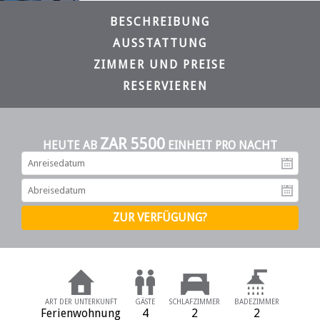
BESCHREIBUNG
AUSSTATTUNG
ZIMMER UND PREISE
RESERVIEREN
ZAR 5500
HEUTE AB
EINHEIT PRO NACHT
An
Ab
ART DER UNTERKUNFT
GÄSTE
SCHLAFZIMMER
BADEZIMMER
Ferienwohnung
4
2
2