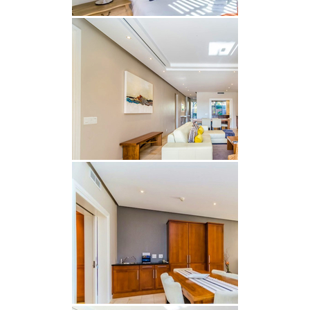
Toilette und Waschbecken. Das zweite
Schlafzimmer ist mit zwei Einzelbetten
ausgestattet und verfügt über ein separates
Badezimmer mit Dusche.
Die offene Küche ist komplett mit modernen
Geräten ausgestattet, darunter ein Ofen, ein Herd,
ein Kühl-Gefrierschrank, eine Mikrowelle und
wichtiges Kochgeschirr. Der in den Wohn- und
Essbereich übergehende Raum ist sowohl zum
Entspannen als auch zum Unterhalten konzipiert
und verfügt über einen Esstisch für sechs
Personen, bequeme Sitzgelegenheiten und einen
Fernseher. Glasschiebetüren öffnen sich auf eine
private Terrasse mit bequemen Sitzgelegenheiten
im Freien und einem Esstisch – der perfekte Ort,
um die Aussicht auf den Yachthafen zu genießen.
Die Gäste profitieren von kostenlosem WLAN,
sicheren Parkplätzen für zwei Fahrzeuge und
Zugang zu mehreren Gemeinschaftspools. Ein voll
ausgestattetes Fitnessstudio steht gegen eine