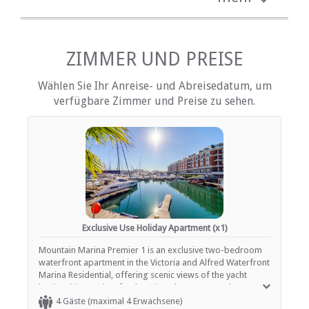
kostenlose Toilettenartikel
DVD-Player
Haartrockner
Heizung (en)
Internetverbindung (drahtlos)
ZIMMER UND PREISE
Küche (komplett ausgestattet)
Terrasse / Veranda / Balkon
Wählen Sie Ihr Anreise- und Abreisedatum, um
Rauchen: nicht erlaubt
verfügbare Zimmer und Preise zu sehen.
Tee- und Kaffeekocher
Fernsehen (mit Satellit)
Fußbodenheizung
EINRICHTUNGEN AUF DEM GELÄNDE
Elevators
Geschäftseinrichtungen
Kinderfreundlich (alle Altersgruppen)
Fitnessstudio / Fitnesscenter
Exclusive Use Holiday Apartment (x1)
Zimmerreinigung (täglich)
Mountain Marina Premier 1 is an exclusive two-bedroom
Housekeeping (periodisch)
waterfront apartment in the Victoria and Alfred Waterfront
Wäscheservice
Marina Residential, offering scenic views of the yacht
Parkplatz (abseits der Straße)
basin. This sought-after location places guests close to
Parken (verdeckt)
world-class restaurants, luxury boutiques, cultural
Sicherheit (Alarmanlage)
4 Gäste (maximal 4 Erwachsene)