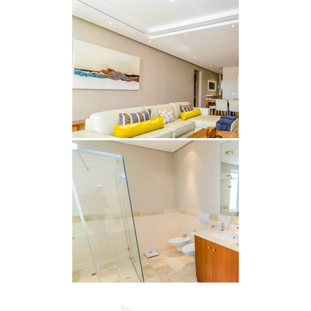
Tagesgebühr ebenfalls zur Verfügung.
LAGE UND SEHENSWÜRDIGKEITEN
Das Apartment liegt an einer der exklusivsten
Adressen am Wasser in Kapstadt und bietet
direkten Zugang zu einigen der schönsten
Erlebnisse der Stadt. Von gehobener Küche und
Designer-Shopping bis hin zu malerischen
Bootsfahrten und lebhaften lokalen Märkten – das
Beste von Kapstadt ist nur wenige Minuten
entfernt. Die lebhafte Atmosphäre der V&A
Waterfront in Kombination mit der
atemberaubenden Lage am Jachthafen macht
diesen Ort zu einem der begehrtesten Reiseziele
der Welt.