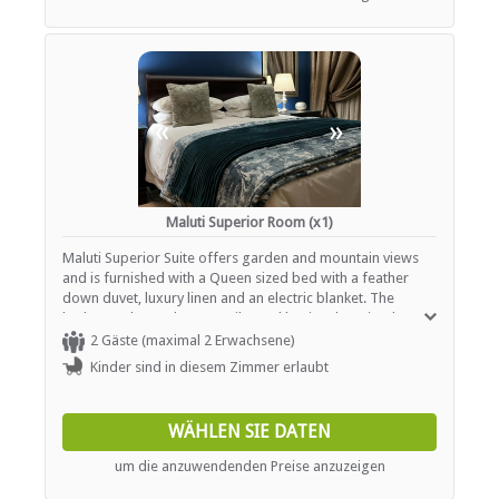
«
»
Maluti Superior Room (x1)
Maluti Superior Suite offers garden and mountain views
and is furnished with a Queen sized bed with a feather
down duvet, luxury linen and an electric blanket. The
bathroom has a shower, toilet and basin. There is a lounge
suite, coffee station, bar fridge, flat screen TV, Wi-Fi and
2 Gäste (maximal 2 Erwachsene)
DStv hotel bouquet.
Kinder sind in diesem Zimmer erlaubt
WÄHLEN SIE DATEN
um die anzuwendenden Preise anzuzeigen