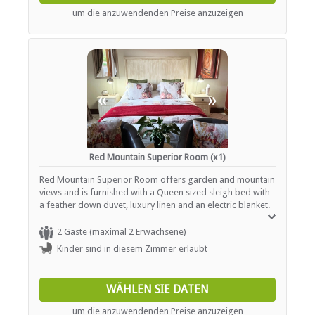
um die anzuwendenden Preise anzuzeigen
«
»
Red Mountain Superior Room (x1)
Red Mountain Superior Room offers garden and mountain
views and is furnished with a Queen sized sleigh bed with
a feather down duvet, luxury linen and an electric blanket.
The bathroom has a shower, toilet and basin. There is a
lounge suite, coffee station, bar fridge, flat screen TV, Wi-
2 Gäste (maximal 2 Erwachsene)
Fi and DStv hotel bouquet.
Kinder sind in diesem Zimmer erlaubt
WÄHLEN SIE DATEN
um die anzuwendenden Preise anzuzeigen