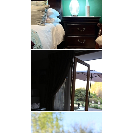
dem Clarens Town Square gibt es eine Vielzahl
interessanter Orte wie Restaurants, Kunstgalerien,
Kunsthandwerksstände sowie Geschenk- und
Kuriositätengeschäfte. Es befindet sich auch in der
Nähe des Golden Gate Highlands National Park,
der für Dinosaurierfossilien bekannt ist.