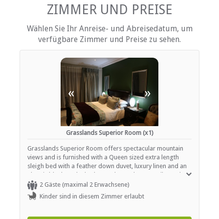
Terrasse / Veranda / Balkon
ZIMMER UND PREISE
Rauchen: nicht erlaubt
Tee- und Kaffeekocher
Wählen Sie Ihr Anreise- und Abreisedatum, um
Fernsehen (mit M-Net)
verfügbare Zimmer und Preise zu sehen.
Fernsehen (mit Satellit)
EINRICHTUNGEN AUF DEM GELÄNDE
Garten(e)
«
»
Zimmerreinigung (täglich)
Wäscheservice
Parkplatz (abseits der Straße)
Rezeption (Geschäftszeiten)
Safe (Rezeption)
Grasslands Superior Room (x1)
Rauchen: in abgegrenzten Gebieten
Rauchen: Nicht drinnen
Grasslands Superior Room offers spectacular mountain
views and is furnished with a Queen sized extra length
sleigh bed with a feather down duvet, luxury linen and an
ESSEN UND TRINKEN
electric blanket. The bathroom has a shower, toilet and
basin. There is a lounge suite, coffee station, bar fridge,
2 Gäste (maximal 2 Erwachsene)
Bar (ehrlichkeit)
flat screen TV, Wi-Fi and DStv hotel bouquet.
Kinder sind in diesem Zimmer erlaubt
Braai / Grill (BBQ)
Kostenloser Tee / Kaffee