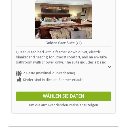
«
»
Golden Gate Suite (x1)
Queen-sized bed with a feather down duvet, electric
blanket and heating for utmost comfort, and an en-suite
bathroom (with shower only). The suite includes a basic
kitchenette, coffee station, TV with DSTV, Wi-Fi and a
private outside seating area.
2 Gäste (maximal 2 Erwachsene)
Kinder sind in diesem Zimmer erlaubt
WÄHLEN SIE DATEN
um die anzuwendenden Preise anzuzeigen