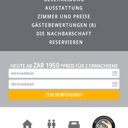
AUSSTATTUNG
ZIMMER UND PREISE
GÄSTEBEWERTUNGEN (8)
DIE NACHBARSCHAFT
RESERVIEREN
ZAR 1950
HEUTE AB
*PREIS FÜR 2 ERWACHSENE
An
Ab