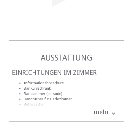
AUSSTATTUNG
EINRICHTUNGEN IM ZIMMER
Informationsbroschüre
Bar Kühlschrank
Badezimmer (en-suite)
Handtücher für Badezimmer
Bettwäsche
Schreibtisch
mehr
Fan
Haartrockner
Heizung (en)
Internetverbindung (drahtlos)