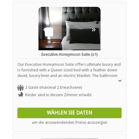
«
»
Executive Honeymoon Suite (x1)
Our Executive Honeymoon Suite offers ultimate luxury and
is furnished with a Queen sized bed with a feather down
duvet, luxury linen and an electric blanket. The bathroom
has a spa bath, toilet and basin. The room has a wrap
around private veranda and is equipped with a coffee
2 Gäste (maximal 2 Erwachsene)
station, bar fridge, flat screen TV, Wi-Fi and DStv hotel
Kinder sind in diesem Zimmer erlaubt
bouquet.
WÄHLEN SIE DATEN
um die anzuwendenden Preise anzuzeigen