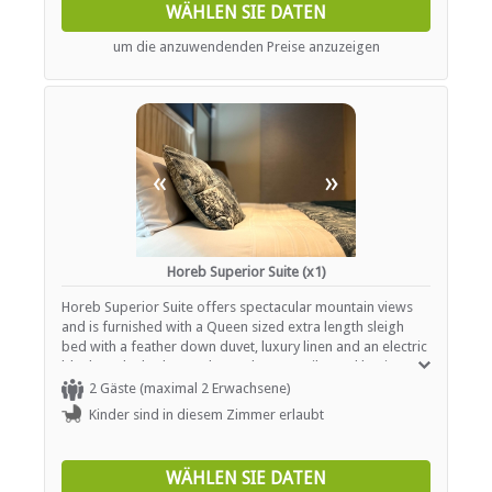
WÄHLEN SIE DATEN
INTERNET
um die anzuwendenden Preise anzuzeigen
Kostenloses Wi-Fi
«
»
Horeb Superior Suite (x1)
Horeb Superior Suite offers spectacular mountain views
and is furnished with a Queen sized extra length sleigh
bed with a feather down duvet, luxury linen and an electric
blanket. The bathroom has a shower, toilet and basin.
There is a lounge suite, coffee station, bar fridge, flat
2 Gäste (maximal 2 Erwachsene)
screen TV, Wi-Fi and DStv hotel bouquet.
Kinder sind in diesem Zimmer erlaubt
WÄHLEN SIE DATEN