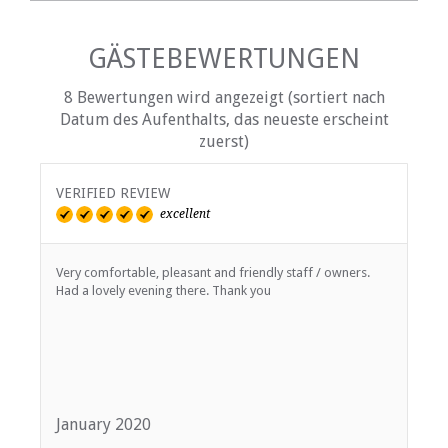
GÄSTEBEWERTUNGEN
8 Bewertungen wird angezeigt (sortiert nach
Datum des Aufenthalts, das neueste erscheint
zuerst)
VERIFIED REVIEW
V
excellent
Very comfortable, pleasant and friendly staff / owners.
T
Had a lovely evening there. Thank you
s
g
s
January 2020
D